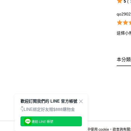
5
(
qo2902
這條小
本分類
歡迎訂閱我們的 LINE 官方帳號
👇LINE綁定好友贈$888購物金
連結 LINE 帳號
本網站中使用 cookie，欲查詢有關