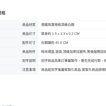
免運費
２．訂單
３．收到繳
／ATM／
付款後全
規格
※ 請注意
免運費
絡購買商品
先享後付
商品材質
德國珠寶規格頂級白鋼
7-11取貨
※ 交易是
是否繳費成
免運費
商品尺寸
墜身約 1.5 x 1.3 x 0.2 CM
付客戶支
付款後7-1
配件尺寸
白鋼鍊約 45.0 CM
【注意事
免運費
１．透過由
商品附件
時尚禮盒,提袋,頂級加厚拭銀布,售後服務回
交易，需
7-11取貨
求債權轉
刻字說明
刻字商品為客訂專屬製作，需先完成付款，
２．關於
免運費
https://aft
３．未成
注意事項
商品經刻字後屬客製化商品,客製化商品辦理
黑貓宅急便
「AFTE
免運費
任。
４．使用「
郵局掛號
即時審查
結果請求
免運費
５．嚴禁
形，恩沛
機車快遞(
動。