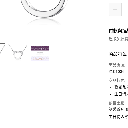
付款與運
超取免運
付款方式
商品特色
信用卡一
商品編號
2101036
信用卡分
商品特色
3 期 
簡愛系
6 期 
合作金
生日情
華南商
12 期
合作金
銷售重點
上海商
華南商
24 期
簡愛系列 
合作金
國泰世
上海商
華南商
生日情人
臺灣中
合作金
超商取貨
國泰世
上海商
匯豐（
華南商
臺灣中
國泰世