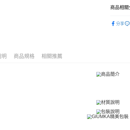
聯邦商
LINE Pay
上海商
匯豐（
臺灣中
商品相關分
元大商
兆豐國
聯邦商
匯豐（
Apple Pay
玉山商
台中商
元大商
聯邦商
GIUMKA
台新國
華泰商
玉山商
街口支付
分享
元大商
台灣樂
遠東國
台新國
抗過敏白
玉山商
永豐商
台灣樂
悠遊付
台新國
館長推薦
星展（
台灣樂
中國信
Google Pa
項鍊
白
說明
商品規格
相關推薦
全盈+PAY
項鍊
女
AFTEE先
相關說明
【關於「A
ATM付款
AFTEE
便利好安
貨到付款
１．簡單
２．便利
３．安心
運送方式
【「AFT
１．於結帳
全家取貨
付」結帳