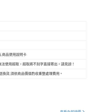
成立數日內，您將收到繳費通知簡訊。
費通知簡訊後14天內，點擊此簡訊中的連結，可透過四大超商
網路銀行／等多元方式進行付款，方視為交易完成。
家取貨
：結帳手續完成當下不需立刻繳費，但若您需要取消訂單，請聯
的店家。未經商家同意取消之訂單仍視為有效，需透過AFTEE
繳納相關費用。
付款
否成功請以「AFTEE先享後付 」之結帳頁面顯示為準，若有關於
功／繳費後需取消欲退款等相關疑問，請聯繫「AFTEE先享後
援中心」
https://netprotections.freshdesk.com/support/home
1取貨
項】
恩沛科技股份有限公司提供之「AFTEE先享後付」服務完成之
函,商品使用說明卡
依本服務之必要範圍內提供個人資料，並將交易相關給付款項請
(快速到店)
讓予恩沛科技股份有限公司。
無法使用超取，超取將不刻字直接寄出。請見諒！
個人資料處理事宜，請瀏覽以下網址：
ee.tw/terms/#terms3
年的使用者請事先徵得法定代理人或監護人之同意方可使用
退換貨,須依商品價值酌收重整處理費用。
-(離島請自行填寫住址)
E先享後付」，若未經同意申辦者引起之損失，本公司不負相關責
AFTEE先享後付」時，將依據個別帳號之用戶狀況，依本公司
核予不同之上限額度；若仍有額度不足之情形，本公司將視審查
用戶進行身份認證。
一人註冊多個帳號或使用他人資訊註冊。若發現惡意使用之情
科技股份有限公司將有權停止該用戶之使用額度並採取法律行
限大台北地區運費到付) 下單後請聯絡LINE官方帳號 @gi
查看全部評價