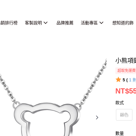
熱銷排行榜
客製說明
品牌推薦
活動專區
想知道的飾
小熊項
超取免運費
5 (
1
NT$5
款式
銀色
數量