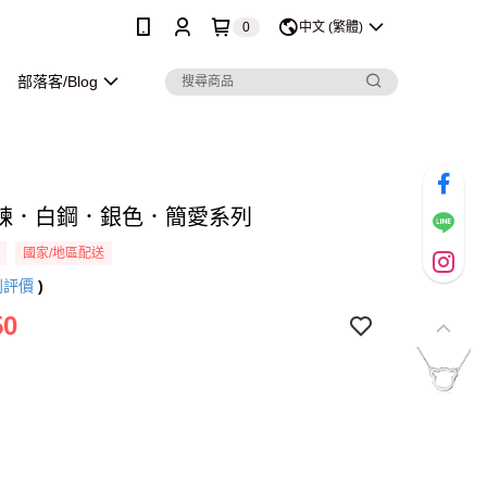
0
中文 (繁體)
部落客/Blog
鍊．白鋼．銀色．簡愛系列
國家/地區配送
則評價
)
50