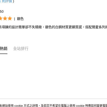
umka
1
則評價
)
免運費
50
黑貓到付(
|
銀色
免運費
熊項鍊的設計簡單卻不失精緻，銀色的白鋼材質更顯質感，搭配簡愛系列
海外宅配
熱銷
全站排行
本網站使用 cookie 方式之詳情，及若您不希望在電腦上使用 cookie 時應如何變更電腦的