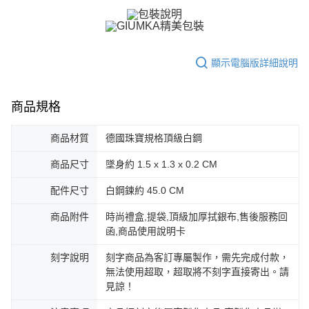
【關於「AFTEE先享後付」】
ATM付款
AFTEE先享後付是「在收到商品之後才付款」的支付方式。 讓您購物簡單
便利好安心！
貨到付款
１．簡單：不需註冊會員、不需綁卡、不需儲值。
２．便利：只要手機號碼，簡訊認證，即可結帳。
顯示電腦版詳細說明
３．安心：先確認商品／服務後，再付款。
運送方式
【「AFTEE先享後付」結帳流程】
全家取貨付款
商品規格
１．於結帳方式選擇「AFTEE先享後付」後，將跳轉至「AFTEE先享後付」
免運費
結帳頁面，進行簡訊認證並確認金額後，即可完成結帳。
２．訂單成立數日內，您將收到繳費通知簡訊。
商品材質
德國珠寶規格頂級白鋼
付款後全家取貨
３．收到繳費通知簡訊後14天內，點擊此簡訊中的連結，可透過四大超商／
ATM／網路銀行／等多元方式進行付款，方視為交易完成。
免運費
商品尺寸
墜身約 1.5 x 1.3 x 0.2 CM
※ 請注意：結帳手續完成當下不需立刻繳費，但若您需要取消訂單，請聯絡
購買商品的店家。未經商家同意取消之訂單仍視為有效，需透過AFTEE先享
7-11取貨付款
配件尺寸
白鋼鍊約 45.0 CM
後付繳納相關費用。
免運費
※ 交易是否成功請以「AFTEE先享後付 」之結帳頁面顯示為準，若有關於
商品附件
時尚禮盒,提袋,頂級加厚拭銀布,售後服務回
是否繳費成功／繳費後需取消欲退款等相關疑問，請聯繫「AFTEE先享後付
客戶支援中心」
https://netprotections.freshdesk.com/support/home
付款後7-11取貨
函,商品使用說明卡
免運費
【注意事項】
刻字說明
刻字商品為客訂專屬製作，需先完成付款，
１．透過由恩沛科技股份有限公司提供之「AFTEE先享後付」服務完成之交
無法使用超取，超取將不刻字直接寄出。請
7-11取貨(快速到店)
易，需依本服務之必要範圍內提供個人資料，並將交易相關給付款項請求債
見諒！
權轉讓予恩沛科技股份有限公司。
免運費
２．關於個人資料處理事宜，請瀏覽以下網址：