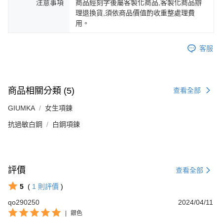
注意事項
商品經刻字後屬客製化商品,客製化商品辦
https://aftee.tw/terms/#terms3
黑貓宅急便-(離島請自行填寫住址)
理退換貨,須依商品價值酌收重整處理費
３．未成年的使用者請事先徵得法定代理人或監護人之同意方可使用
免運費
用。
「AFTEE先享後付」，若未經同意申辦者引起之損失，本公司不負相關責
任。
郵局掛號
４．使用「AFTEE先享後付」時，將依據個別帳號之用戶狀況，依本公司即
客服
時審查核予不同之上限額度；若仍有額度不足之情形，本公司將視審查結果
免運費
請求用戶進行身份認證。
５．嚴禁一人註冊多個帳號或使用他人資訊註冊。若發現惡意使用之情形，
機車快遞(限大台北地區運費到付) 下單後請聯絡LINE官方帳號 @gi
恩沛科技股份有限公司將有權停止該用戶之使用額度並採取法律行動。
umka
商品相關分類 (5)
查看全部
免運費
GIUMKA
女生項鍊
黑貓到付(離島不適用)
抗過敏白鋼
白鋼項鍊
免運費
海外宅配
查看運費
評價
查看全部
5
(
1
則評價
)
qo290250
2024/04/11
|
銀色