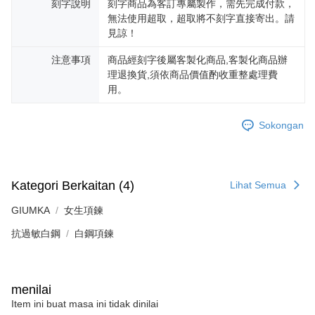
Penghantaran percuma
menerima pesanan anda semasa tempoh pembayaran (cth.: produk
刻字說明
刻字商品為客訂專屬製作，需先完成付款，
prapesanan atau produk yang mungkin mengambil masa yang lebih
無法使用超取，超取將不刻字直接寄出。請
黑貓宅急便-(離島請自行填寫住址)
lama untuk dihantar). Oleh itu, anda dikehendaki membuat pembayaran
見諒！
kepada AFTEE dalam tempoh sama ada anda menerima pesanan.
Penghantaran percuma
注意事項
商品經刻字後屬客製化商品,客製化商品辦
Kedua, Sekatan Pembayaran
郵局掛號
理退換貨,須依商品價值酌收重整處理費
1. Jumlah yang diperakui untuk pengguna kali pertama boleh sehingga
用。
Penghantaran percuma
NT$10,000. Amaun diperakui sebenar yang diluluskan akan berdasarkan
keputusan pensijilan dan semakan oleh AFTEE.
2. Amaun perbelanjaan minimum mestilah lebih besar daripada NT$20.
機車快遞(限大台北地區運費到付) 下單後請聯絡LINE官方帳號 @gi
Sokongan
3. Pada masa ini hanya tersedia untuk ahli Taiwan.
umka
Penghantaran percuma
Ketiga, Syarat Perkhidmatan
Perkhidmatan AFTEE Beli Sekarang Bayar Kemudian disediakan oleh NP
黑貓到付(離島不適用)
Taiwan, Inc. dan AFTEE akan membuat bil kepada pengguna. AFTEE
Kategori Berkaitan (4)
Lihat Semua
akan menggunakan data peribadi yang dikumpul (termasuk nama
Penghantaran percuma
pembeli, no. telefon, nama penerima, no. telefon, alamat penerima) untuk
GIUMKA
女生項鍊
penggunaan perkhidmatan. Sila rujuk kepada "Penyata Pengumpulan
海外宅配
Kadar Penghantaran
Data Peribadi, Pemprosesan, Penggunaan"
抗過敏白鋼
白鋼項鍊
(https://aftee.tw/privacypolicy/
) untuk maklumat lanjut.
Jumlah yang diperakui untuk pengguna kali pertama yang lulus
kelulusan boleh sehingga NT$10,000. Jika pengguna tidak membuat
menilai
pembayaran dalam tempoh tersebut, yuran pembayaran lewat sebanyak
Item ini buat masa ini tidak dinilai
20% setahun akan dikenakan. Pengguna bawah umur dikehendaki