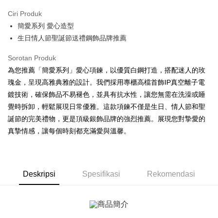
3 ansuran pada kadar faedah 0,
NT$183
setiap ansuran
Ciri Produk
21 Bank
6 ansuran pada kadar faedah 0,
NT$91
setiap
Taiwan Cooperative Bank
Bank Komersial Pertama
簡愛系列 愛心造型
Hua Nan Commercial
Chang Hwa Commercial
ansuran
21 Bank
Bank
Bank
生日情人節聖誕節送禮鋼飾品牌推薦
12 ansuran pada kadar faedah 0,
NT$45
setiap ansuran
Taiwan Cooperative Bank
Bank Komersial Pertama
The Shanghai
Bank Komersial Taipei
Hua Nan Commercial Bank
Chang Hwa Commercial Bank
21 Bank
24 ansuran pada kadar faedah 0,
NT$22
setiap
Taiwan Cooperative Bank
Bank Komersial Pertama
Sorotan Produk
Commercial & Savings
Fubon
The Shanghai Commercial &
Bank Komersial Taipei Fubon
Hua Nan Commercial
Chang Hwa Commercial
ansuran
Bank
20 Bank
為您推薦「簡愛系列」愛心項鍊，以優質白鋼打造，搭配迷人的玫
Savings Bank
Bank
Bank
Bank Cathay United
Mega International
瑰金，呈現高雅典雅的設計。我們採用專櫃高檔首飾IP真空離子電
Taiwan Cooperative Bank
Bank Komersial Pertama
Bank Cathay United
Mega International Commercial
Pengambilan di Kedai Serbaneka
The Shanghai
Bank Komersial Taipei
Commercial Bank
Hua Nan Commercial Bank
Chang Hwa Commercial Bank
鍍技術，確保飾品不易褪色，並具有抗水性，讓您無需在洗澡或睡
Bank
Commercial & Savings
Fubon
Taiwan Business Bank
Taichung Commercial
LINE Pay
The Shanghai Commercial &
Bank Komersial Taipei Fubon
Taiwan Business Bank
Taichung Commercial Bank
覺時拆卸，輕鬆展現日常優雅。這款項鍊不僅是生日、情人節和聖
Bank
Bank
Savings Bank
HSBC Bank (Taiwan) Limited
Hwatai Bank
誕節的完美禮物，更是頂級銀飾品牌的強烈推薦。展現您對摯愛的
Bank Cathay United
Mega International
HSBC Bank (Taiwan)
Hwatai Bank
Apple Pay
Mega International Commercial
Taiwan Business Bank
Union Bank of Taiwan
Far Eastern International Bank
Commercial Bank
Limited
真摯情感，讓每個時刻都充滿愛與溫馨。
Bank
Yuanta Commercial Bank
Bank SinoPac
Taiwan Business Bank
Taichung Commercial
Union Bank of Taiwan
Far Eastern International
JKOPAY
Taichung Commercial Bank
HSBC Bank (Taiwan) Limited
Bank Komersial E.SUN
DBS Bank
Bank
Bank
Hwatai Bank
Union Bank of Taiwan
Bank Antarabangsa Taishin
Bank CTBC
Easy Wallet
HSBC Bank (Taiwan)
Hwatai Bank
Yuanta Commercial Bank
Bank SinoPac
Far Eastern International Bank
Yuanta Commercial Bank
Syarikat Kad Kredit Rakuten
Limited
Bank Komersial E.SUN
DBS Bank
Deskripsi
Spesifikasi
Rekomendasi
Bank SinoPac
Bank Komersial E.SUN
Google Pay
Taiwan
Union Bank of Taiwan
Far Eastern International
Bank Antarabangsa
Bank CTBC
DBS Bank
Bank Antarabangsa Taishin
Bank
Taishin
Plus PAY
Bank CTBC
Syarikat Kad Kredit Rakuten
Yuanta Commercial Bank
Bank SinoPac
Syarikat Kad Kredit
Taiwan
Bank Komersial E.SUN
DBS Bank
Rakuten Taiwan
AFTEE