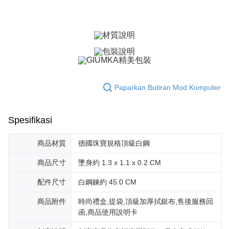
Bank Antarabangsa
Bank CTBC
Deskripsi
Taishin
Pertama, Mengenai Perkhidmatan AFTEE Beli Sekarang Bayar Kemudian
Syarikat Kad Kredit
Pemindahan ATM
1. Dengan memilih AFTEE sebagai kaedah pembayaran, mesej
Rakuten Taiwan
pengesahan AFTEE akan muncul.
Tunai semasa Penghantaran
2. Anda boleh meneruskan pembayaran selepas pengesahan SMS.
3. Tiada bayaran diperlukan apabila pesanan disahkan. Produk akan
dihantar ke alamat yang ditetapkan.
Pilihan Penghantaran
4. Setelah pesanan disahkan, anda akan menerima SMS pembayaran
manakala ahli aplikasi akan menerima pemberitahuan tolak aplikasi
全家取貨付款
Paparkan Butiran Mod Komputer
AFTEE.
Penghantaran percuma
5. Tiada bayaran diperlukan apabila anda menerima produk. Sila buat
pembayaran di empat kedai serbaneka utama, ATM atau perbankan
付款後全家取貨
Spesifikasi
dalam talian dengan SMS pembayaran atau pemberitahuan tolak aplikasi
AFTEE.
Penghantaran percuma
商品材質
德國珠寶規格頂級白鋼
Sila ambil perhatian bahawa tempoh pembayaran adalah 14 hari. Walau
7-11取貨付款
bagaimanapun, bagi mereka yang telah memuat turun Aplikasi AFTEE
商品尺寸
墜身約 1.3 x 1.1 x 0.2 CM
Penghantaran percuma
dan mendaftar sebagai ahli AFTEE boleh menikmati tempoh pembayaran
sehingga 45 hari.
配件尺寸
白鋼鍊約 45.0 CM
付款後7-11取貨
Tempoh pembayaran dikira dari masa kedai meminta pembayaran anda,
Penghantaran percuma
商品附件
時尚禮盒,提袋,頂級加厚拭銀布,售後服務回
ditambah dengan bilangan hari yang boleh dilanjutkan oleh AFTEE. Anda
boleh melanjutkan tempoh pembayaran anda sebelum anda menerima
函,商品使用說明卡
7-11取貨(快速到店)
pesanan. Walau bagaimanapun, tiada jaminan bahawa anda boleh