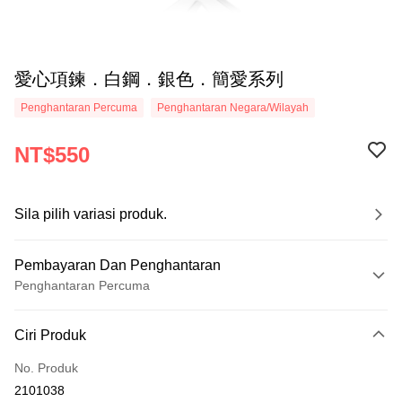
愛心項鍊．白鋼．銀色．簡愛系列
Penghantaran Percuma
Penghantaran Negara/Wilayah
NT$550
Sila pilih variasi produk.
Pembayaran Dan Penghantaran
Penghantaran Percuma
Kaedah Pembayaran
Ciri Produk
Kad Kredit (Bayaran Penuh)
No. Produk
Ansuran Kad Kredit
2101038