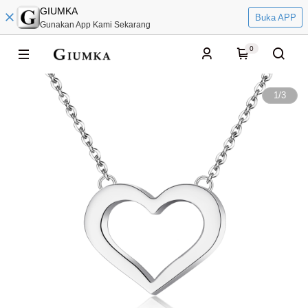
GIUMKA
Buka APP
Gunakan App Kami Sekarang
0
1
/
3