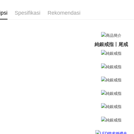
4. Setela
戒指/尾戒
manakala a
全家取貨
ipsi
Spesifikasi
Rekomendasi
AFTEE.
戒指/尾戒
Penghanta
5. Tiada b
pembayara
付款後全
dalam tal
aplikasi A
Penghanta
純銀戒指丨尾戒
Sila ambil
7-11取貨
bagaimanap
Penghanta
dan mendaf
pembayara
付款後7-1
Tempoh pe
Penghanta
ditambah d
Anda bole
7-11取貨
menerima 
Penghanta
boleh men
produk pr
lebih lama
黑貓宅急便
pembayara
Penghanta
pesanan.
郵局掛號
Kedua, Se
1. Jumlah 
Penghanta