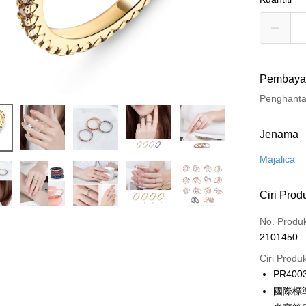
Pembaya
Penghant
Kaedah 
Jenama
Kad Kredi
Majalica
Ansuran K
Ciri Prod
3 ansu
No. Produ
6 ansu
Taiw
2101450
Hua 
ansura
Ban
Ciri Produ
12 ans
Taiwan 
The 
PR400
Hua Na
24 ans
Taiw
Comm
國際標
The Sh
Hua 
ansura
Ban
Saving