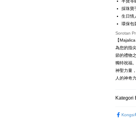
半寶等
Ban
Bank
Taiwan 
Bank Ca
Pengambil
採珠寶
The 
Hua Na
Comm
Taiw
生日情
LINE Pay
The Sh
Taiwan 
Ban
環保包
Saving
HSBC Ba
Bank
HSBC
Apple Pay
Mega In
Union B
Sorotan P
Limi
Bank
Yuanta
【Maja
Taiw
Unio
JKOPAY
Taichu
Bank K
為您的指
Hwatai
Bank An
Easy Walle
HSBC
Yuan
節的禮物之
Far Eas
Syarika
Limi
Bank
獨特祝福
Bank S
Google Pa
Taiwan
Unio
Bank
DBS Ba
神聖力量，
Tais
Plus PAY
Bank C
人的神奇
Yuan
Syari
Bank
Raku
AFTEE
Bank
Deskripsi
Kategori 
Tais
Pertama, 
Pemindah
Syari
Kemudian
Majalica
1. Dengan
Raku
Tunai sem
Kongsi
pengesaha
精選推薦
2. Anda b
3. Tiada b
925銀飾
dihantar k
Pilihan 