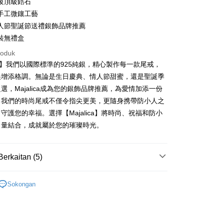
級頂級鋯石
k
Bank
 Cathay United
Mega International
Cooperative Bank
Bank Komersial Pertama
thay United
Mega International Commercial
an di Kedai Serbaneka
手工微鑲工藝
Shanghai
Bank Komersial Taipei
Commercial Bank
n Commercial Bank
Chang Hwa Commercial Bank
Bank
ercial & Savings
Fubon
an Business Bank
Taichung Commercial
人節聖誕節送禮銀飾品牌推薦
anghai Commercial &
Bank Komersial Taipei Fubon
Business Bank
Taichung Commercial Bank
k
Bank
裝無禮盒
s Bank
nk (Taiwan) Limited
Hwatai Bank
 Cathay United
Mega International
 Bank (Taiwan)
Hwatai Bank
ternational Commercial
Taiwan Business Bank
ank of Taiwan
Far Eastern International Bank
roduk
Commercial Bank
ted
 Commercial Bank
Bank SinoPac
lica】我們以國際標準的925純銀，精心製作每一款尾戒，
an Business Bank
Taichung Commercial
n Bank of Taiwan
Far Eastern International
ng Commercial Bank
HSBC Bank (Taiwan) Limited
omersial E.SUN
DBS Bank
Bank
Bank
尖增添格調。無論是生日慶典、情人節甜蜜，還是聖誕季
 Bank
Union Bank of Taiwan
tarabangsa Taishin
Bank CTBC
t
 Bank (Taiwan)
Hwatai Bank
ta Commercial Bank
Bank SinoPac
選，Majalica成為您的銀飾品牌推薦，為愛情加添一份
tern International Bank
Yuanta Commercial Bank
t Kad Kredit Rakuten
ted
 Komersial E.SUN
DBS Bank
。我們的時尚尾戒不僅令指尖更美，更隨身携帶防小人之
inoPac
Bank Komersial E.SUN
y
n Bank of Taiwan
Far Eastern International
 Antarabangsa
Bank CTBC
nk
Bank Antarabangsa Taishin
守護您的幸福。選擇【Majalica】將時尚、祝福和防小
Bank
hin
TBC
Syarikat Kad Kredit Rakuten
力量結合，成就屬於您的璀璨時光。
ta Commercial Bank
Bank SinoPac
kat Kad Kredit
Taiwan
 Komersial E.SUN
DBS Bank
ten Taiwan
 Antarabangsa
Bank CTBC
Berkaitan (5)
hin
Mengenai Perkhidmatan AFTEE Beli Sekarang Bayar
an ATM
kat Kad Kredit
 925純銀
純銀戒指/尾 戒
 memilih AFTEE sebagai kaedah pembayaran, mesej
ten Taiwan
asa Penghantaran
Sokongan
n AFTEE akan muncul.
防小人尾戒
oleh meneruskan pembayaran selepas pengesahan SMS.
ayaran diperlukan apabila pesanan disahkan. Produk akan
925純銀戒指
e alamat yang ditetapkan.
Penghantaran