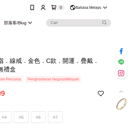
0
Bahasa Melayu
部落客/Blog
指．線戒．金色．C款．開運．疊戴．
無禮盒
ran Percuma
Penghantaran Negara/Wilayah
99
#4
#5
#6
#7