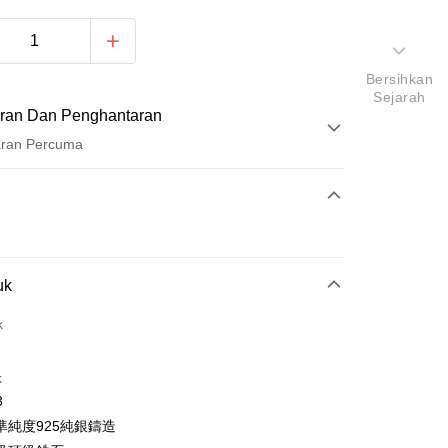
Bersihkan
Sejarah
ran Dan Penghantaran
aran Percuma
Pembayaran
t (Bayaran Penuh)
ad Kredit
uk
ran pada kadar faedah 0,
NT$166
setiap ansuran
21 Bank
k
ran pada kadar faedah 0,
NT$83
setiap
an Cooperative Bank
Bank Komersial Pertama
Nan Commercial
Chang Hwa Commercial
n
21 Bank
k
Bank
k
uran pada kadar faedah 0,
NT$41
setiap ansuran
Cooperative Bank
Bank Komersial Pertama
Shanghai
Bank Komersial Taipei
3
n Commercial Bank
Chang Hwa Commercial Bank
21 Bank
uran pada kadar faedah 0,
NT$20
setiap
an Cooperative Bank
Bank Komersial Pertama
ercial & Savings
Fubon
準純度925純銀鑄造
anghai Commercial &
Bank Komersial Taipei Fubon
Nan Commercial
Chang Hwa Commercial
n
k
20 Bank
s Bank