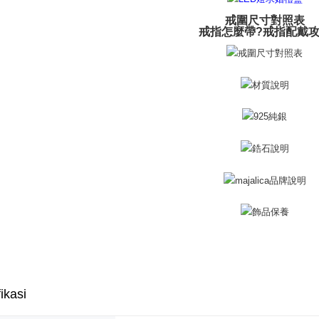
NT$10,000.
berdasarka
戒圍尺寸對照表
機車快遞(
2. Amaun p
戒指怎麼帶?戒指配戴
umka
3. Pada ma
Penghanta
Ketiga, Sy
Perkhidma
黑貓到付(
NP Taiwan
Penghanta
akan meng
pembeli, n
海外宅配
untuk peng
Pengumpul
(https://aft
Jumlah yan
kelulusan 
pembayara
20% setah
mendapatk
untuk men
Sila hubun
mempunyai
ikasi
penggunaan
peribadi y