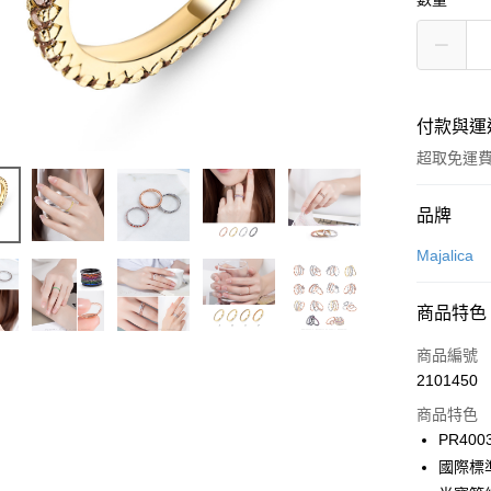
付款與運
超取免運
付款方式
品牌
信用卡一
Majalica
信用卡分
商品特色
3 期 
商品編號
6 期 
合作金
2101450
華南商
12 期
合作金
上海商
商品特色
華南商
24 期
合作金
國泰世
PR400
上海商
華南商
臺灣中
合作金
超商取貨
國際標
國泰世
上海商
匯豐（
華南商
臺灣中