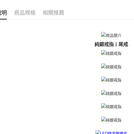
戒指/尾戒
免運費
２．訂單
３．收到繳
說明
商品規格
相關推薦
戒指/尾戒
／ATM／
付款後全
※ 請注意
免運費
絡購買商品
先享後付
7-11取貨
※ 交易是
是否繳費成
免運費
純銀戒指丨尾戒
付客戶支
付款後7-1
【注意事
免運費
１．透過由
交易，需
7-11取貨
求債權轉
２．關於
免運費
https://aft
３．未成
黑貓宅急便
「AFTE
免運費
任。
４．使用「
郵局掛號
即時審查
結果請求
免運費
５．嚴禁
形，恩沛
機車快遞(
動。