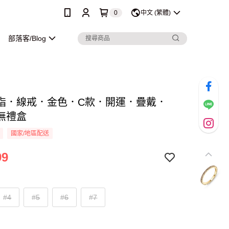
0
中文 (繁體)
部落客/Blog
指．線戒．金色．C款．開運．疊戴．
無禮盒
國家/地區配送
99
#4
#5
#6
#7