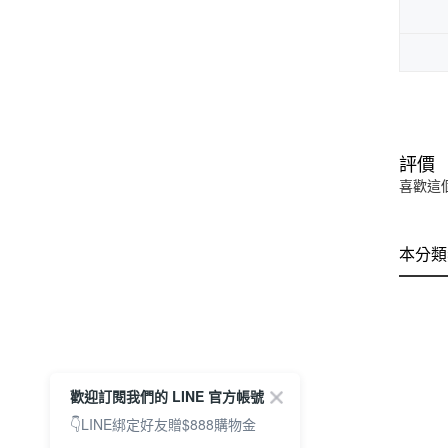
評價
喜歡這
本分類
歡迎訂閱我們的 LINE 官方帳號
👇LINE綁定好友贈$888購物金