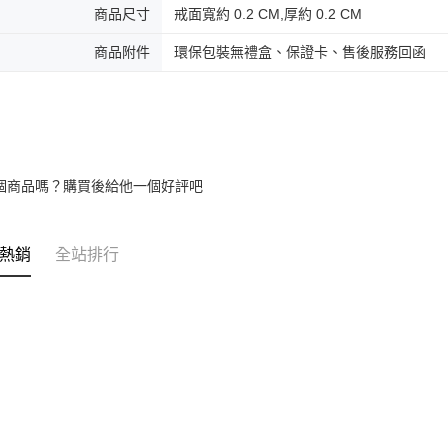
商品尺寸
戒面寬約 0.2 CM,厚約 0.2 CM
商品附件
環保包裝無禮盒、保證卡、售後服務回函
個商品嗎？購買後給他一個好評吧
熱銷
全站排行