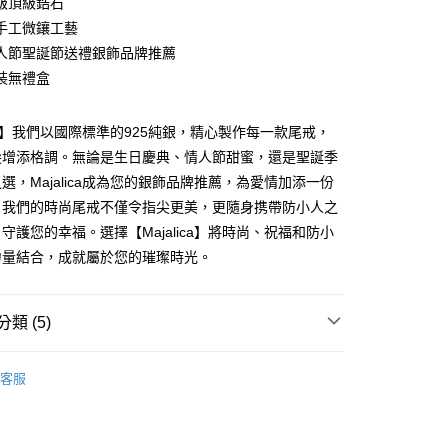
級頂級鋯石
華商業銀行
兆豐國際商業銀行
業銀行
遠東國際商業銀行
業儲蓄銀行
台北富邦商業銀行
台灣）商業銀行
華泰商業銀行
手工微鑲工藝
小企業銀行
台中商業銀行
業銀行
永豐商業銀行
際商業銀行
臺灣中小企業銀行
業銀行
遠東國際商業銀行
台灣）商業銀行
華泰商業銀行
人節聖誕節送禮銀飾品牌推薦
業銀行
星展（台灣）商業銀行
業銀行
匯豐（台灣）商業銀行
業銀行
永豐商業銀行
業銀行
遠東國際商業銀行
際商業銀行
中國信託商業銀行
裝無禮盒
業銀行
聯邦商業銀行
業銀行
星展（台灣）商業銀行
業銀行
永豐商業銀行
天信用卡公司
際商業銀行
元大商業銀行
際商業銀行
中國信託商業銀行
業銀行
星展（台灣）商業銀行
業銀行
玉山商業銀行
天信用卡公司
lica】我們以國際標準的925純銀，精心製作每一款尾戒，
際商業銀行
中國信託商業銀行
台灣）商業銀行
台新國際商業銀行
天信用卡公司
尖增添格調。無論是生日慶典、情人節甜蜜，還是聖誕季
託商業銀行
台灣樂天信用卡公司
y
選，Majalica成為您的銀飾品牌推薦，為愛情加添一份
。我們的時尚尾戒不僅令指尖更美，更隨身携帶防小人之
守護您的幸福。選擇【Majalica】將時尚、祝福和防小
享後付
力量結合，成就屬於您的璀璨時光。
FTEE先享後付」】
先享後付是「在收到商品之後才付款」的支付方式。 讓您購物簡單
心！
類 (5)
：不需註冊會員、不需綁卡、不需儲值。
：只要手機號碼，簡訊認證，即可結帳。
 925純銀
純銀戒指/尾 戒
：先確認商品／服務後，再付款。
客服
防小人尾戒
EE先享後付」結帳流程】
方式選擇「AFTEE先享後付」後，將跳轉至「AFTEE先享後
925純銀戒指
付款
頁面，進行簡訊認證並確認金額後，即可完成結帳。