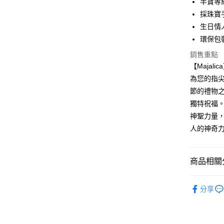
半寶等
國泰世
聯邦商
LINE Pay
上海商
匯豐（
採珠寶
臺灣中
元大商
兆豐國
聯邦商
匯豐（
Apple Pay
生日情
玉山商
台中商
元大商
聯邦商
台新國
環保包
華泰商
玉山商
街口支付
元大商
台灣樂
遠東國
台新國
銷售重點
玉山商
永豐商
台灣樂
悠遊付
【Maja
台新國
星展（
台灣樂
為您的指
中國信
Google Pa
節的禮物之
全盈+PAY
獨特祝福
神聖力量，
AFTEE先
人的神奇
相關說明
【關於「A
ATM付款
AFTEE
便利好安
商品相關分
貨到付款
１．簡單
２．便利
Majalica
３．安心
分享
精選推薦
運送方式
【「AFT
１．於結帳
925銀飾
全家取貨
付」結帳