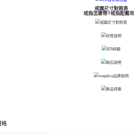
umka
戒圍尺寸對照表
免運費
戒指怎麼帶?戒指配戴
黑貓到付(
免運費
海外宅配
規格