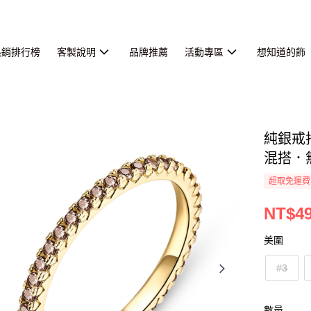
熱銷排行榜
客製說明
品牌推薦
活動專區
想知道的飾
純銀戒
混搭．
超取免運費
NT$4
美圍
#3
數量