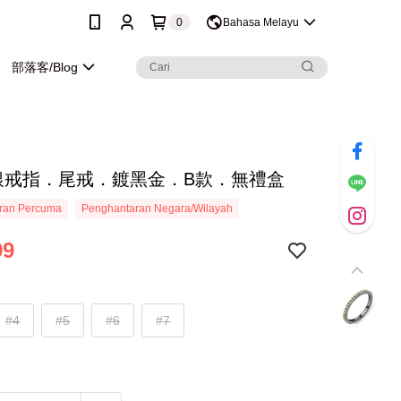
0
Bahasa Melayu
部落客/Blog
純銀戒指．尾戒．鍍黑金．B款．無禮盒
ran Percuma
Penghantaran Negara/Wilayah
99
#4
#5
#6
#7