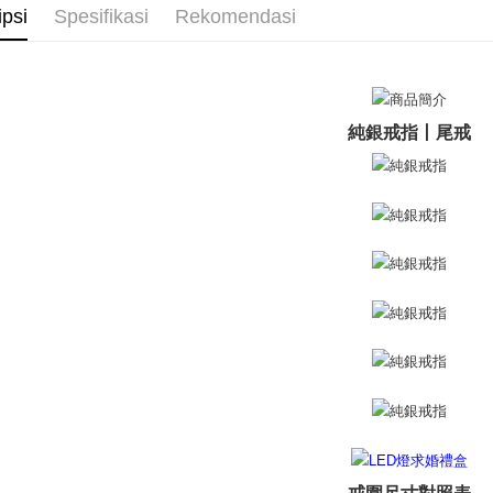
全家取貨
ipsi
Spesifikasi
Rekomendasi
AFTEE.
戒指/尾戒
Penghanta
5. Tiada b
pembayara
付款後全
dalam tal
aplikasi A
Penghanta
純銀戒指丨尾戒
Sila ambil
7-11取貨
bagaimanap
Penghanta
dan mendaf
pembayara
付款後7-1
Tempoh pe
Penghanta
ditambah d
Anda bole
7-11取貨
menerima 
Penghanta
boleh men
produk pr
lebih lama
黑貓宅急便
pembayara
Penghanta
pesanan.
郵局掛號
Kedua, Se
1. Jumlah 
Penghanta
NT$10,000.
berdasarka