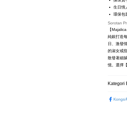
採珠寶
Hua Na
Comm
Taiw
生日情
LINE Pay
The Sh
Taiwan 
Ban
環保包
Saving
HSBC Ba
Bank
HSBC
Apple Pay
Mega In
Union B
Sorotan P
Limi
Bank
Yuanta
【Maja
Taiw
Unio
JKOPAY
Taichu
Bank K
純銀打造
Hwatai
Bank An
Easy Walle
HSBC
Yuan
日、激發情
Far Eas
Syarika
Limi
Bank
的淑女戒
Bank S
Google Pa
Taiwan
Unio
Bank
DBS Ba
散發著細膩
Tais
Plus PAY
Bank C
憶。選擇【
Yuan
Syari
Bank
Raku
AFTEE
Bank
Deskripsi
Kategori 
Tais
Pertama, 
Pemindah
Syari
Kemudian
Majalica
1. Dengan
Raku
Tunai sem
Kongsi
pengesaha
精選推薦
2. Anda b
3. Tiada b
925銀飾
dihantar k
Pilihan 
4. Setela
戒指/尾戒
manakala a