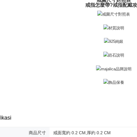
戒圍尺寸對照表
機車快遞(
2. Amaun p
戒指怎麼帶?戒指配戴
umka
3. Pada ma
Penghanta
Ketiga, Sy
Perkhidma
黑貓到付(
NP Taiwan
Penghanta
akan meng
pembeli, n
海外宅配
untuk peng
Pengumpul
(https://aft
Jumlah yan
kelulusan 
pembayara
20% setah
mendapatk
untuk men
Sila hubun
mempunyai
ikasi
penggunaan
peribadi y
digunakan 
商品尺寸
戒面寬約 0.2 CM,厚約 0.2 CM