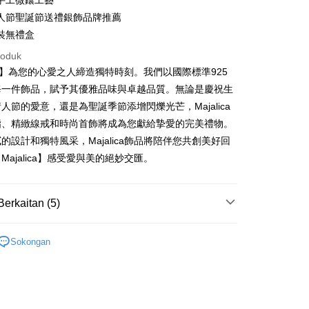
手工微鑲工藝
Commercial Bank
n Commercial Bank
Chang Hwa Commercial Bank
Bank
ercial & Savings
Fubon
an Business Bank
Taichung Commercial
人節聖誕節送禮銀飾品牌推薦
anghai Commercial &
Bank Komersial Taipei Fubon
Business Bank
Taichung Commercial Bank
k
Bank
裝無禮盒
s Bank
nk (Taiwan) Limited
Hwatai Bank
 Cathay United
Mega International
 Bank (Taiwan)
Hwatai Bank
ternational Commercial
Taiwan Business Bank
ank of Taiwan
Far Eastern International Bank
roduk
Commercial Bank
ted
 Commercial Bank
Bank SinoPac
lica】為您的心愛之人締造獨特時刻。我們以國際標準925
an Business Bank
Taichung Commercial
n Bank of Taiwan
Far Eastern International
ng Commercial Bank
HSBC Bank (Taiwan) Limited
omersial E.SUN
DBS Bank
Bank
Bank
每一件飾品，賦予其優雅品味與卓越品質。無論是慶祝生
 Bank
Union Bank of Taiwan
tarabangsa Taishin
Bank CTBC
t
 Bank (Taiwan)
Hwatai Bank
ta Commercial Bank
Bank SinoPac
人節的愛意，還是為聖誕季節添增閃爍光芒，Majalica
tern International Bank
Yuanta Commercial Bank
t Kad Kredit Rakuten
ted
 Komersial E.SUN
DBS Bank
指、精緻線戒和時尚首飾將成為您獻給摯愛的完美禮物。
inoPac
Bank Komersial E.SUN
y
n Bank of Taiwan
Far Eastern International
 Antarabangsa
Bank CTBC
nk
Bank Antarabangsa Taishin
的設計和獨特風采，Majalica飾品將陪伴您共創美好回
Bank
hin
TBC
Syarikat Kad Kredit Rakuten
Majalica】感受愛與美的絕妙交匯。
ta Commercial Bank
Bank SinoPac
kat Kad Kredit
Taiwan
 Komersial E.SUN
DBS Bank
ten Taiwan
 Antarabangsa
Bank CTBC
Berkaitan (5)
hin
Mengenai Perkhidmatan AFTEE Beli Sekarang Bayar
an ATM
kat Kad Kredit
 925純銀
純銀戒指/尾 戒
 memilih AFTEE sebagai kaedah pembayaran, mesej
ten Taiwan
asa Penghantaran
Sokongan
n AFTEE akan muncul.
防小人尾戒
oleh meneruskan pembayaran selepas pengesahan SMS.
ayaran diperlukan apabila pesanan disahkan. Produk akan
925純銀戒指
e alamat yang ditetapkan.
Penghantaran
h pesanan disahkan, anda akan menerima SMS pembayaran
925純銀 戒指/尾戒
hli aplikasi akan menerima pemberitahuan tolak aplikasi