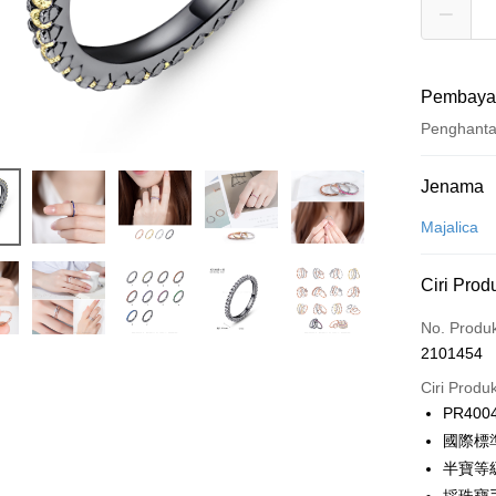
Pembaya
Penghant
Kaedah 
Jenama
Kad Kredi
Majalica
Ansuran K
Ciri Prod
3 ansu
No. Produ
6 ansu
Taiw
2101454
Hua 
ansura
Ban
Ciri Produ
12 ans
Taiwan 
The 
PR400
Hua Na
24 ans
Taiw
Comm
國際標
The Sh
Hua 
ansura
Ban
Saving
半寶等
Ban
Bank
Taiwan 
Bank Ca
Pengambil
The 