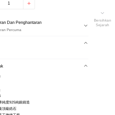
Bersihkan
ran Dan Penghantaran
Sejarah
aran Percuma
Pembayaran
t (Bayaran Penuh)
ad Kredit
uk
ran pada kadar faedah 0,
NT$166
setiap ansuran
21 Bank
k
ran pada kadar faedah 0,
NT$83
setiap
an Cooperative Bank
Bank Komersial Pertama
Nan Commercial
Chang Hwa Commercial
n
21 Bank
k
Bank
k
uran pada kadar faedah 0,
NT$41
setiap ansuran
Cooperative Bank
Bank Komersial Pertama
Shanghai
Bank Komersial Taipei
4
n Commercial Bank
Chang Hwa Commercial Bank
21 Bank
uran pada kadar faedah 0,
NT$20
setiap
an Cooperative Bank
Bank Komersial Pertama
ercial & Savings
Fubon
準純度925純銀鑄造
anghai Commercial &
Bank Komersial Taipei Fubon
Nan Commercial
Chang Hwa Commercial
n
k
20 Bank
s Bank
級頂級鋯石
k
Bank
 Cathay United
Mega International
Cooperative Bank
Bank Komersial Pertama
thay United
Mega International Commercial
an di Kedai Serbaneka
Shanghai
Bank Komersial Taipei