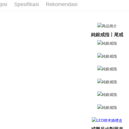
全家取貨
ipsi
Spesifikasi
Rekomendasi
AFTEE.
戒指/尾戒
Penghanta
5. Tiada b
pembayara
付款後全
dalam tal
aplikasi A
Penghanta
純銀戒指丨尾戒
Sila ambil
7-11取貨
bagaimanap
Penghanta
dan mendaf
pembayara
付款後7-1
Tempoh pe
Penghanta
ditambah d
Anda bole
7-11取貨
menerima 
Penghanta
boleh men
produk pr
lebih lama
黑貓宅急便
pembayara
Penghanta
pesanan.
郵局掛號
Kedua, Se
1. Jumlah 
Penghanta
NT$10,000.
berdasarka