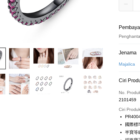
Pembaya
Penghant
Kaedah 
Jenama
Kad Kredi
Majalica
Ansuran K
Ciri Prod
3 ansu
No. Produ
6 ansu
Taiw
2101459
Hua 
ansura
Ban
Ciri Produ
12 ans
Taiwan 
The 
PR400
Hua Na
24 ans
Taiw
Comm
國際標
The Sh
Hua 
ansura
Ban
Saving
半寶等
Ban
Bank
Taiwan 
Bank Ca
Pengambil
The 