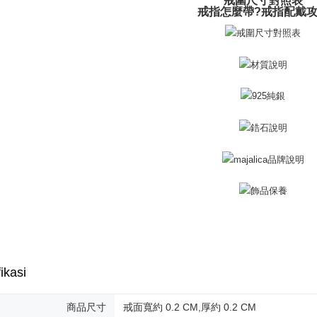
戒圍尺寸對照表
機車快遞(
2. Amaun p
戒指怎麼帶?戒指配戴
umka
3. Pada ma
Penghanta
Ketiga, Sy
Perkhidma
黑貓到付(
NP Taiwan
Penghanta
akan meng
pembeli, n
海外宅配
untuk peng
Pengumpul
(https://aft
Jumlah yan
kelulusan 
pembayara
20% setah
mendapatk
untuk men
Sila hubun
mempunyai
ikasi
penggunaan
peribadi y
digunakan 
商品尺寸
戒面寬約 0.2 CM,厚約 0.2 CM