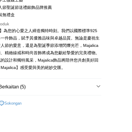
手工微鑲工藝
Commercial Bank
n Commercial Bank
Chang Hwa Commercial Bank
Bank
ercial & Savings
Fubon
an Business Bank
Taichung Commercial
人節聖誕節送禮銀飾品牌推薦
anghai Commercial &
Bank Komersial Taipei Fubon
Business Bank
Taichung Commercial Bank
k
Bank
裝無禮盒
s Bank
nk (Taiwan) Limited
Hwatai Bank
 Cathay United
Mega International
 Bank (Taiwan)
Hwatai Bank
ternational Commercial
Taiwan Business Bank
ank of Taiwan
Far Eastern International Bank
roduk
Commercial Bank
ted
 Commercial Bank
Bank SinoPac
lica】為您的心愛之人締造獨特時刻。我們以國際標準925
an Business Bank
Taichung Commercial
n Bank of Taiwan
Far Eastern International
ng Commercial Bank
HSBC Bank (Taiwan) Limited
omersial E.SUN
DBS Bank
Bank
Bank
每一件飾品，賦予其優雅品味與卓越品質。無論是慶祝生
 Bank
Union Bank of Taiwan
tarabangsa Taishin
Bank CTBC
t
 Bank (Taiwan)
Hwatai Bank
ta Commercial Bank
Bank SinoPac
人節的愛意，還是為聖誕季節添增閃爍光芒，Majalica
tern International Bank
Yuanta Commercial Bank
t Kad Kredit Rakuten
ted
 Komersial E.SUN
DBS Bank
指、精緻線戒和時尚首飾將成為您獻給摯愛的完美禮物。
inoPac
Bank Komersial E.SUN
y
n Bank of Taiwan
Far Eastern International
 Antarabangsa
Bank CTBC
nk
Bank Antarabangsa Taishin
的設計和獨特風采，Majalica飾品將陪伴您共創美好回
Bank
hin
TBC
Syarikat Kad Kredit Rakuten
Majalica】感受愛與美的絕妙交匯。
ta Commercial Bank
Bank SinoPac
kat Kad Kredit
Taiwan
 Komersial E.SUN
DBS Bank
ten Taiwan
 Antarabangsa
Bank CTBC
Berkaitan (5)
hin
Mengenai Perkhidmatan AFTEE Beli Sekarang Bayar
an ATM
kat Kad Kredit
 925純銀
純銀戒指/尾 戒
 memilih AFTEE sebagai kaedah pembayaran, mesej
ten Taiwan
asa Penghantaran
Sokongan
n AFTEE akan muncul.
防小人尾戒
oleh meneruskan pembayaran selepas pengesahan SMS.
ayaran diperlukan apabila pesanan disahkan. Produk akan
925純銀戒指
e alamat yang ditetapkan.
Penghantaran
h pesanan disahkan, anda akan menerima SMS pembayaran
925純銀 戒指/尾戒
hli aplikasi akan menerima pemberitahuan tolak aplikasi