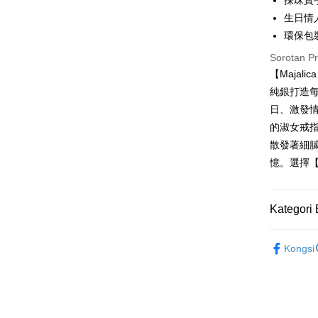
採珠寶
Hua Na
Comm
Taiw
生日情
LINE Pay
The Sh
Taiwan 
Ban
環保包
Saving
HSBC Ba
Bank
HSBC
Apple Pay
Mega In
Union B
Sorotan P
Limi
Bank
Yuanta
【Maja
Taiw
Unio
JKOPAY
Taichu
Bank K
純銀打造
Hwatai
Bank An
Easy Walle
HSBC
Yuan
日、激發情
Far Eas
Syarika
Limi
Bank
的淑女戒
Bank S
Google Pa
Taiwan
Unio
Bank
DBS Ba
散發著細膩
Tais
Plus PAY
Bank C
憶。選擇【
Yuan
Syari
Bank
Raku
AFTEE
Bank
Deskripsi
Kategori 
Tais
Pertama, 
Pemindah
Syari
Kemudian
Majalica
1. Dengan
Raku
Tunai sem
Kongsi
pengesaha
精選推薦
2. Anda b
3. Tiada b
925銀飾
dihantar k
Pilihan 
4. Setela
戒指/尾戒
manakala a