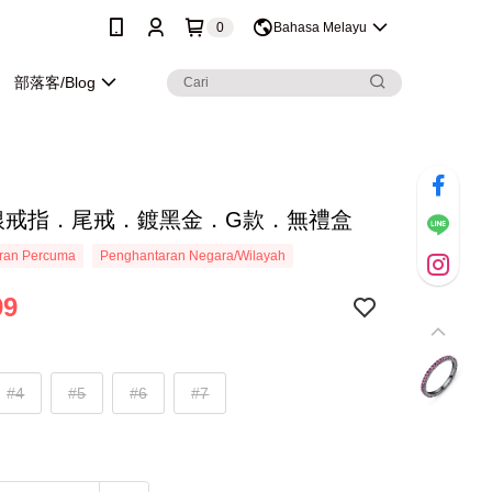
0
Bahasa Melayu
部落客/Blog
純銀戒指．尾戒．鍍黑金．G款．無禮盒
ran Percuma
Penghantaran Negara/Wilayah
99
#4
#5
#6
#7