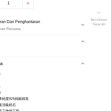
Bersihkan
ran Dan Penghantaran
Sejarah
aran Percuma
Pembayaran
t (Bayaran Penuh)
ad Kredit
uk
ran pada kadar faedah 0,
NT$166
setiap ansuran
21 Bank
k
ran pada kadar faedah 0,
NT$83
setiap
an Cooperative Bank
Bank Komersial Pertama
Nan Commercial
Chang Hwa Commercial
n
21 Bank
k
Bank
k
uran pada kadar faedah 0,
NT$41
setiap ansuran
Cooperative Bank
Bank Komersial Pertama
Shanghai
Bank Komersial Taipei
4
n Commercial Bank
Chang Hwa Commercial Bank
21 Bank
uran pada kadar faedah 0,
NT$20
setiap
an Cooperative Bank
Bank Komersial Pertama
ercial & Savings
Fubon
準純度925純銀鑄造
anghai Commercial &
Bank Komersial Taipei Fubon
Nan Commercial
Chang Hwa Commercial
n
k
20 Bank
s Bank
級頂級鋯石
k
Bank
 Cathay United
Mega International
Cooperative Bank
Bank Komersial Pertama
thay United
Mega International Commercial
an di Kedai Serbaneka
Shanghai
Bank Komersial Taipei