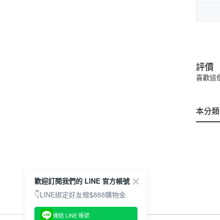
評價
喜歡這
本分類
歡迎訂閱我們的 LINE 官方帳號
👇LINE綁定好友贈$888購物金
連結 LINE 帳號