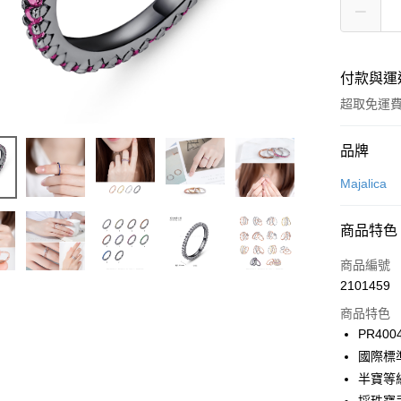
付款與運
超取免運
付款方式
品牌
信用卡一
Majalica
信用卡分
商品特色
3 期 
商品編號
6 期 
合作金
2101459
華南商
12 期
合作金
上海商
商品特色
華南商
24 期
合作金
國泰世
PR400
上海商
華南商
臺灣中
合作金
超商取貨
國際標
國泰世
上海商
匯豐（
華南商
臺灣中
半寶等
國泰世
聯邦商
LINE Pay
上海商
匯豐（
臺灣中