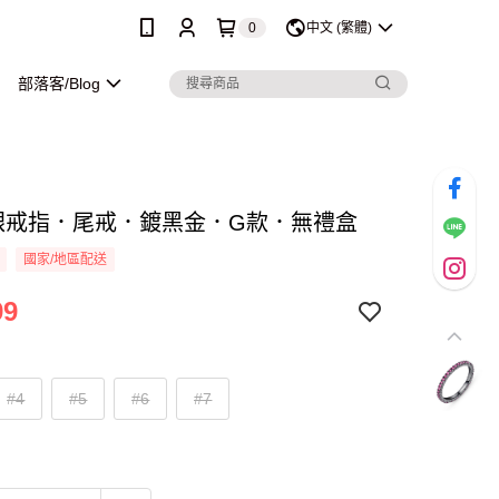
0
中文 (繁體)
部落客/Blog
純銀戒指．尾戒．鍍黑金．G款．無禮盒
國家/地區配送
99
#4
#5
#6
#7