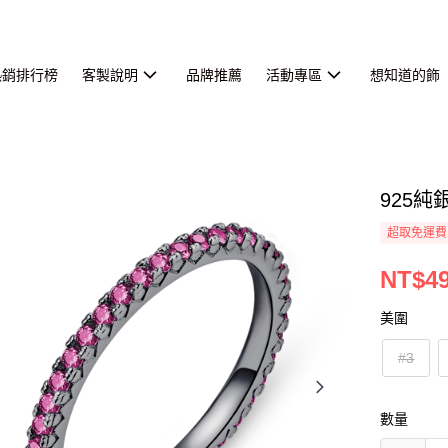
熱銷排行榜
客製說明
品牌推薦
活動專區
想知道的飾
925
超取免運費
NT$4
美圍
#3
數量