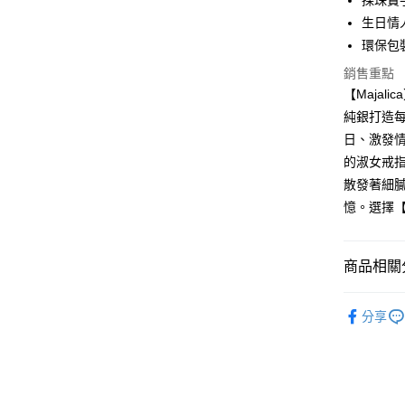
採珠寶
元大商
兆豐國
聯邦商
匯豐（
Apple Pay
生日情
玉山商
台中商
元大商
聯邦商
台新國
環保包
華泰商
玉山商
街口支付
元大商
台灣樂
遠東國
台新國
銷售重點
玉山商
永豐商
台灣樂
悠遊付
【Maja
台新國
星展（
台灣樂
純銀打造
中國信
Google Pa
日、激發情
全盈+PAY
的淑女戒
散發著細膩
AFTEE先
憶。選擇【
相關說明
【關於「A
ATM付款
AFTEE
便利好安
商品相關分
貨到付款
１．簡單
２．便利
Majalica
３．安心
分享
精選推薦
運送方式
【「AFT
１．於結帳
925銀飾
全家取貨
付」結帳
戒指/尾戒
免運費
２．訂單