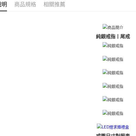
３．收到繳
說明
商品規格
相關推薦
戒指/尾戒
／ATM／
付款後全
※ 請注意
免運費
絡購買商品
先享後付
7-11取貨
※ 交易是
是否繳費成
免運費
純銀戒指丨尾戒
付客戶支
付款後7-1
【注意事
免運費
１．透過由
交易，需
7-11取貨
求債權轉
２．關於
免運費
https://aft
３．未成
黑貓宅急便
「AFTE
免運費
任。
４．使用「
郵局掛號
即時審查
結果請求
免運費
５．嚴禁
形，恩沛
機車快遞(
動。
umka