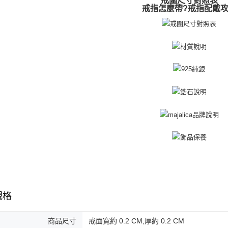
戒圍尺寸對照表
免運費
戒指怎麼帶?戒指配戴
黑貓到付(
免運費
海外宅配
規格
商品尺寸
戒面寬約 0.2 CM,厚約 0.2 CM