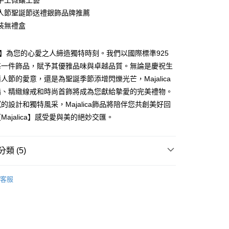
手工微鑲工藝
業銀行
永豐商業銀行
際商業銀行
臺灣中小企業銀行
業銀行
遠東國際商業銀行
台灣）商業銀行
華泰商業銀行
人節聖誕節送禮銀飾品牌推薦
業銀行
星展（台灣）商業銀行
業銀行
匯豐（台灣）商業銀行
業銀行
永豐商業銀行
業銀行
遠東國際商業銀行
際商業銀行
中國信託商業銀行
裝無禮盒
業銀行
聯邦商業銀行
業銀行
星展（台灣）商業銀行
業銀行
永豐商業銀行
天信用卡公司
際商業銀行
元大商業銀行
際商業銀行
中國信託商業銀行
業銀行
星展（台灣）商業銀行
業銀行
玉山商業銀行
天信用卡公司
lica】為您的心愛之人締造獨特時刻。我們以國際標準925
際商業銀行
中國信託商業銀行
台灣）商業銀行
台新國際商業銀行
天信用卡公司
每一件飾品，賦予其優雅品味與卓越品質。無論是慶祝生
託商業銀行
台灣樂天信用卡公司
y
人節的愛意，還是為聖誕季節添增閃爍光芒，Majalica
指、精緻線戒和時尚首飾將成為您獻給摯愛的完美禮物。
的設計和獨特風采，Majalica飾品將陪伴您共創美好回
享後付
Majalica】感受愛與美的絕妙交匯。
FTEE先享後付」】
先享後付是「在收到商品之後才付款」的支付方式。 讓您購物簡單
心！
類 (5)
：不需註冊會員、不需綁卡、不需儲值。
：只要手機號碼，簡訊認證，即可結帳。
 925純銀
純銀戒指/尾 戒
：先確認商品／服務後，再付款。
客服
防小人尾戒
EE先享後付」結帳流程】
方式選擇「AFTEE先享後付」後，將跳轉至「AFTEE先享後
925純銀戒指
付款
頁面，進行簡訊認證並確認金額後，即可完成結帳。
925純銀 戒指/尾戒
成立數日內，您將收到繳費通知簡訊。