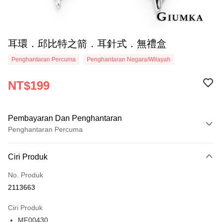
耳環．邱比特之箭．耳針式．無禮盒
Penghantaran Percuma
Penghantaran Negara/Wilayah
NT$199
Pembayaran Dan Penghantaran
Penghantaran Percuma
Kaedah Pembayaran
Ciri Produk
Kad Kredit (Bayaran Penuh)
No. Produk
Ansuran Kad Kredit
2113663
3 ansuran pada kadar faedah 0,
NT$66
setiap ansuran
Ciri Produk
21 Bank
6 ansuran pada kadar faedah 0,
NT$33
setiap
Taiwan Cooperative Bank
Bank Komersial Pertama
MF00430
Hua Nan Commercial
Chang Hwa Commercial