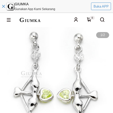
GIUMKA
Buka APP
Gunakan App Kami Sekarang
0
1
/
2