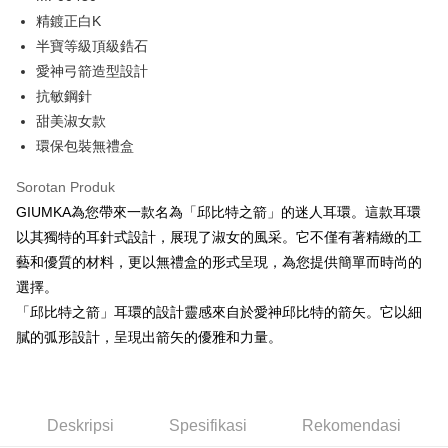
ansuran
21 Bank
Bank
Bank
精鍍正白K
12 ansuran pada kadar faedah 0,
NT$16
setiap ansuran
Taiwan Cooperative Bank
Bank Komersial Pertama
The Shanghai
Bank Komersial Taipei
半寶等級頂級鋯石
Hua Nan Commercial Bank
Chang Hwa Commercial Bank
21 Bank
24 ansuran pada kadar faedah 0,
NT$8
setiap
Taiwan Cooperative Bank
Bank Komersial Pertama
Commercial & Savings
Fubon
愛神弓箭造型設計
The Shanghai Commercial &
Bank Komersial Taipei Fubon
Hua Nan Commercial
Chang Hwa Commercial
ansuran
Bank
20 Bank
Savings Bank
抗敏鋼針
Bank
Bank
Bank Cathay United
Mega International
Taiwan Cooperative Bank
Bank Komersial Pertama
Bank Cathay United
Mega International Commercial
Pengambilan di Kedai Serbaneka
甜美淑女款
The Shanghai
Bank Komersial Taipei
Commercial Bank
Hua Nan Commercial Bank
Chang Hwa Commercial Bank
Bank
Commercial & Savings
Fubon
環保包裝無禮盒
Taiwan Business Bank
Taichung Commercial
LINE Pay
The Shanghai Commercial &
Bank Komersial Taipei Fubon
Taiwan Business Bank
Taichung Commercial Bank
Bank
Bank
Savings Bank
HSBC Bank (Taiwan) Limited
Hwatai Bank
Sorotan Produk
Bank Cathay United
Mega International
HSBC Bank (Taiwan)
Hwatai Bank
Apple Pay
Mega International Commercial
Taiwan Business Bank
Union Bank of Taiwan
Far Eastern International Bank
Commercial Bank
Limited
GIUMKA為您帶來一款名為「邱比特之箭」的迷人耳環。這款耳環
Bank
Yuanta Commercial Bank
Bank SinoPac
Taiwan Business Bank
Taichung Commercial
Union Bank of Taiwan
Far Eastern International
JKOPAY
以其獨特的耳針式設計，展現了淑女的風采。它不僅有著精緻的工
Taichung Commercial Bank
HSBC Bank (Taiwan) Limited
Bank Komersial E.SUN
DBS Bank
Bank
Bank
藝和優質的材料，更以無禮盒的形式呈現，為您提供簡單而時尚的
Hwatai Bank
Union Bank of Taiwan
Bank Antarabangsa Taishin
Bank CTBC
Easy Wallet
HSBC Bank (Taiwan)
Hwatai Bank
Yuanta Commercial Bank
Bank SinoPac
Far Eastern International Bank
Yuanta Commercial Bank
Syarikat Kad Kredit Rakuten
選擇。
Limited
Bank Komersial E.SUN
DBS Bank
Bank SinoPac
Bank Komersial E.SUN
Google Pay
Taiwan
「邱比特之箭」耳環的設計靈感來自於愛神邱比特的箭矢。它以細
Union Bank of Taiwan
Far Eastern International
Bank Antarabangsa
Bank CTBC
DBS Bank
Bank Antarabangsa Taishin
Bank
Taishin
膩的弧形設計，呈現出箭矢的優雅和力量。
Plus PAY
Bank CTBC
Syarikat Kad Kredit Rakuten
Yuanta Commercial Bank
Bank SinoPac
Syarikat Kad Kredit
Taiwan
Bank Komersial E.SUN
DBS Bank
Rakuten Taiwan
AFTEE
Bank Antarabangsa
Bank CTBC
Deskripsi
Taishin
Deskripsi
Spesifikasi
Rekomendasi
Pertama, Mengenai Perkhidmatan AFTEE Beli Sekarang Bayar Kemudian
Syarikat Kad Kredit
Pemindahan ATM
1. Dengan memilih AFTEE sebagai kaedah pembayaran, mesej