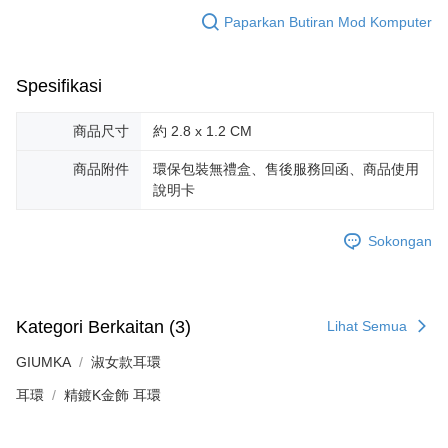
Penghantaran percuma
Paparkan Butiran Mod Komputer
Kedua, Sekatan Pembayaran
郵局掛號
1. Jumlah yang diperakui untuk pengguna kali pertama boleh sehingga
Penghantaran percuma
NT$10,000. Amaun diperakui sebenar yang diluluskan akan berdasarkan
Spesifikasi
keputusan pensijilan dan semakan oleh AFTEE.
2. Amaun perbelanjaan minimum mestilah lebih besar daripada NT$20.
機車快遞(限大台北地區運費到付) 下單後請聯絡LINE官方帳號 @gi
3. Pada masa ini hanya tersedia untuk ahli Taiwan.
商品尺寸
約 2.8 x 1.2 CM
umka
Penghantaran percuma
Ketiga, Syarat Perkhidmatan
商品附件
環保包裝無禮盒、售後服務回函、商品使用
Perkhidmatan AFTEE Beli Sekarang Bayar Kemudian disediakan oleh NP
說明卡
黑貓到付(離島不適用)
Taiwan, Inc. dan AFTEE akan membuat bil kepada pengguna. AFTEE
akan menggunakan data peribadi yang dikumpul (termasuk nama
Penghantaran percuma
pembeli, no. telefon, nama penerima, no. telefon, alamat penerima) untuk
Sokongan
penggunaan perkhidmatan. Sila rujuk kepada "Penyata Pengumpulan
海外宅配
Kadar Penghantaran
Data Peribadi, Pemprosesan, Penggunaan"
(https://aftee.tw/privacypolicy/
) untuk maklumat lanjut.
Jumlah yang diperakui untuk pengguna kali pertama yang lulus
Kategori Berkaitan (3)
Lihat Semua
kelulusan boleh sehingga NT$10,000. Jika pengguna tidak membuat
pembayaran dalam tempoh tersebut, yuran pembayaran lewat sebanyak
GIUMKA
淑女款耳環
20% setahun akan dikenakan. Pengguna bawah umur dikehendaki
耳環
mendapatkan kebenaran daripada ibu bapa atau penjaga yang sah
精鍍K金飾 耳環
untuk menggunakan AFTEE.