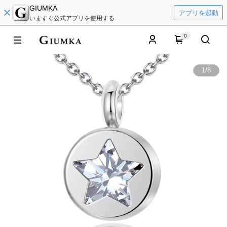
GIUMKA
アプリを起動
いますぐ公式アプリを使用する
0
1
/
8