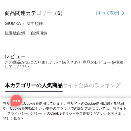
商品関連カテゴリー（6）
[すべて表示]
GIUMKA
女生項鍊
抗過敏白鋼
白鋼項鍊
レビュー
この商品が気に入りましたか？購入された商品のレビューを投稿
してください
本カテゴリーの人気商品
サイト全体のランキング
当サイトではCookieを使用しています。当サイトのCookie使用に関する詳細
人気タグ
や、Cookieを無効にしたい場合のブラウザでの設定方法については、当サイト
「
プライバシーポリシー
」のCookieポリシーをご参照ください。お客さま
が、当サイトを引き続き使用される場合、当社がサイト利用規約のCookieポリ
詳しく見る >
シーに基づいてCookieを使用することに同意したものとみなします。