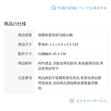
2.決済金額は最低NT$20です。
黑貓宅急便-(離島請自行填寫住址)
3.現在、台湾の会員のみご利用いただけます。
PC版の詳細についてを表示する
送料無料
三、利用規約「AFTEE代金後払い」（以下当サービスという）はネットプ
郵局掛號
ロテクションズ（以下 AFTEE という）が提供し、AFTEEが代金を徴収し
商品の仕様
ます。当サービスご利用の際に提供しなければならない個人情報（注文者
送料無料
の氏名、電話番号、受取人の氏名、電話番号、受取人住所を含むがこれに
限らない）は、AFTEEに渡され当サービスで必要な範囲内で利用されま
機車快遞(限大台北地區運費到付) 下單後請聯絡LINE官方帳號 @gi
商品材質
德國珠寶規格頂級白鋼
す。AFTEEの個人情報の収集、処理、利用について、詳細はAFTEE公式ホ
umka
ームページの『個人情報の収集、処理及び利用に関する声明』をご参照く
商品尺寸
墜身約 1.2 x 0.8 x 0.5 CM
ださい（
https://aftee.tw/privacypolicy/
）。
送料無料
配件尺寸
白鋼鍊約 45.0 CM
AFTEEの初回ご利用の際に、審査を通過すれば、最高額がNT$10,000にな
黑貓到付(離島不適用)
ります。支払い期限を過ぎた場合、その金額に基づいて年利20%の遅延滞
送料無料
商品附件
時尚禮盒,頂級加厚拭銀布,售後服務回函,商
納金が加算されます。未成年の利用者は、事前に法定代理人または後見人
の同意を得ればAFTEEをご利用いただけます。
品使用說明卡
海外宅配
送料を確認
個人情報の処理、利用について疑問がある、または関連する法律の権利を
注意事項
商品經刻字後屬客製化商品,客製化商品辦
行使したい場合は、ネットプロテクションズ
cs_tw@netprotections.co.jp
理退換貨,須依商品價值酌收重整處理費
にご連絡ください。上記に示した個人情報を、必要な購入注文書とあわせ
用。
てAFTEEにご提供いただく、またはAFTEEにあなたの個人情報の収集、処
理、利用を許可することににご同意いただけない場合は、当サービスを選
択しないでください。
カスタマーサービス