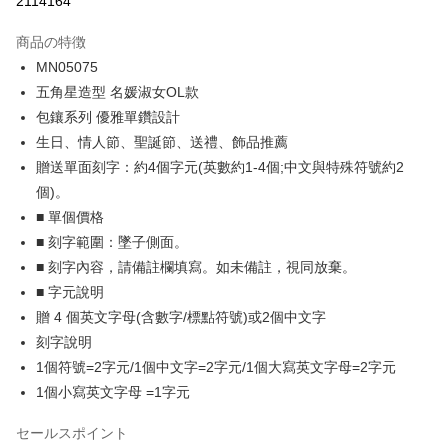
2114164
3回払い、金利0、毎回
NT$229
21行の銀行
商品の特徴
6回払い、金利0、毎回
NT$114
21行の銀行
合作金庫商業銀行
第一商業銀行
MN05075
華南商業銀行
彰化商業銀行
12回払い、金利0、毎回
NT$57
21行の銀行
合作金庫商業銀行
第一商業銀行
五角星造型 名媛淑女OL款
上海商業儲蓄銀行
台北富邦商業銀行
華南商業銀行
彰化商業銀行
24回払い、金利0、毎回
NT$28
20行の銀行
合作金庫商業銀行
第一商業銀行
国泰世華商業銀行
兆豐國際商業銀行
包鑲系列 優雅單鑽設計
上海商業儲蓄銀行
台北富邦商業銀行
華南商業銀行
彰化商業銀行
台湾中小企業銀行
台中商業銀行
合作金庫商業銀行
第一商業銀行
生日、情人節、聖誕節、送禮、飾品推薦
コンビニ店頭代金引換
国泰世華商業銀行
兆豐國際商業銀行
上海商業儲蓄銀行
台北富邦商業銀行
HSBC(台湾)商業銀行
華泰商業銀行
華南商業銀行
彰化商業銀行
台湾中小企業銀行
台中商業銀行
贈送單面刻字：約4個字元(英數約1-4個;中文與特殊符號約2
国泰世華商業銀行
兆豐國際商業銀行
聯邦商業銀行
遠東国際商業銀行
LINE Pay
上海商業儲蓄銀行
台北富邦商業銀行
HSBC(台湾)商業銀行
華泰商業銀行
個)。
台湾中小企業銀行
台中商業銀行
元大商業銀行
永豐商業銀行
兆豐國際商業銀行
台湾中小企業銀行
聯邦商業銀行
遠東国際商業銀行
HSBC(台湾)商業銀行
華泰商業銀行
Apple Pay
■ 單個價格
玉山商業銀行
星展(台湾)商業銀行
台中商業銀行
HSBC(台湾)商業銀行
元大商業銀行
永豐商業銀行
聯邦商業銀行
遠東国際商業銀行
台新國際商業銀行
中国信託商業銀行
■ 刻字範圍：墜子側面。
華泰商業銀行
聯邦商業銀行
玉山商業銀行
星展(台湾)商業銀行
JKOPAY
元大商業銀行
永豐商業銀行
台湾楽天クレジットカード会社
遠東国際商業銀行
元大商業銀行
■ 刻字內容，請備註欄填寫。如未備註，視同放棄。
台新國際商業銀行
中国信託商業銀行
玉山商業銀行
星展(台湾)商業銀行
永豐商業銀行
玉山商業銀行
台湾楽天クレジットカード会社
Easy Wallet
■ 字元說明
台新國際商業銀行
中国信託商業銀行
星展(台湾)商業銀行
台新國際商業銀行
贈 4 個英文字母(含數字/標點符號)或2個中文字
台湾楽天クレジットカード会社
中国信託商業銀行
台湾楽天クレジットカード会社
Google Pay
刻字說明
Plus Pay
1個符號=2字元/1個中文字=2字元/1個大寫英文字母=2字元
1個小寫英文字母 =1字元
AFTEE代金後払い
説明
セールスポイント