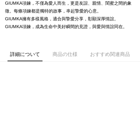
一、 AFTEE代金後払いについて
GIUMKA項鍊，不僅為愛人而生，更是友誼、親情、閨蜜之間的象
ATM払い
1.お支払い方法でAFTEE代金後払いを選択すると、携帯電話認証ウィンド
徵。每條項鍊都是獨特的故事，串起摯愛的心意。
ウが表示されます。
代金引換
2.SMSで認証してお支払い手続を進めてください。
GIUMKA擁有多樣風格，適合與摯愛分享，彰顯深厚情誼。
3.注文するときのお支払いは不要です。商品はご指定の住所に配送されま
GIUMKA項鍊，成為生命中美好瞬間的見證，與愛與情誼同在。
す。
配送方法
4.ご注文が完了すると、携帯に支払い通知のSMSが届きます。アプリ会員
の場合は、AFTEE アプリプッシュ通知が届きます。
全家取貨付款
5.商品受け取り時のお支払いは不要です。商品を確かめてから、SMSまた
送料無料
はアプリの通知に従って、4大コンビニ、またはATM/オンラインバンキン
詳細について
商品の仕様
おすすめ関連商品
グでお支払いください。
付款後全家取貨
代金納付期限は最短で 14 日以内ですので、ご注意ください。AFTEE アプ
送料無料
リをダウンロードして AFTEE 会員になるとお支払い期限を最長 45 日以内
まで延長できます。
7-11取貨付款
送料無料
お支払期限は、ショップが請求した期日と、AFTEEで延長できる日数をも
とに計算されます。AFTEEで注文すると、商品を受け取るまで支払い期限
付款後7-11取貨
を延長できますが、商品を期限内に受け取れない場合があります（例：予
約商品や商品到着日が比較的遅い商品）。そのため、商品到着の有無に関
送料無料
わらず、AFTEEで指定された期限内にお支払いください。
7-11取貨(快速到店)
二、支払い限度額
送料無料
1.初回 AFTEEを ご利用の際に、認証結果及び当社の審査の結果に基づ
き、限度額が設定されます。