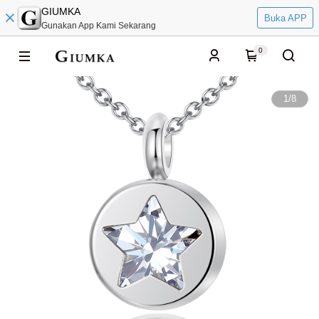
GIUMKA
Buka APP
Gunakan App Kami Sekarang
0
1
/
8