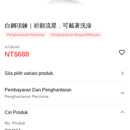
白鋼項鍊｜祈願流星．可戴著洗澡
Penghantaran Percuma
Penghantaran Negara/Wilayah
NT$690
NT$688
Sila pilih variasi produk.
Pembayaran Dan Penghantaran
Penghantaran Percuma
Kaedah Pembayaran
Ciri Produk
Kad Kredit (Bayaran Penuh)
No. Produk
Ansuran Kad Kredit