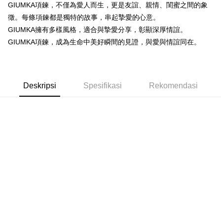
AFTEE
GIUMKA項鍊，不僅為愛人而生，更是友誼、親情、閨蜜之間的象
Bank Antarabangsa
Bank CTBC
Deskripsi
徵。每條項鍊都是獨特的故事，串起摯愛的心意。
Taishin
Pertama, Mengenai Perkhidmatan AFTEE Beli Sekarang Bayar Kemudian
GIUMKA擁有多樣風格，適合與摯愛分享，彰顯深厚情誼。
Syarikat Kad Kredit
Pemindahan ATM
1. Dengan memilih AFTEE sebagai kaedah pembayaran, mesej
Rakuten Taiwan
GIUMKA項鍊，成為生命中美好瞬間的見證，與愛與情誼同在。
pengesahan AFTEE akan muncul.
Tunai semasa Penghantaran
2. Anda boleh meneruskan pembayaran selepas pengesahan SMS.
3. Tiada bayaran diperlukan apabila pesanan disahkan. Produk akan
dihantar ke alamat yang ditetapkan.
Pilihan Penghantaran
4. Setelah pesanan disahkan, anda akan menerima SMS pembayaran
Deskripsi
Spesifikasi
Rekomendasi
manakala ahli aplikasi akan menerima pemberitahuan tolak aplikasi
全家取貨付款
AFTEE.
Penghantaran percuma
5. Tiada bayaran diperlukan apabila anda menerima produk. Sila buat
pembayaran di empat kedai serbaneka utama, ATM atau perbankan
付款後全家取貨
dalam talian dengan SMS pembayaran atau pemberitahuan tolak aplikasi
AFTEE.
Penghantaran percuma
Sila ambil perhatian bahawa tempoh pembayaran adalah 14 hari. Walau
7-11取貨付款
bagaimanapun, bagi mereka yang telah memuat turun Aplikasi AFTEE
Penghantaran percuma
dan mendaftar sebagai ahli AFTEE boleh menikmati tempoh pembayaran
sehingga 45 hari.
付款後7-11取貨
Tempoh pembayaran dikira dari masa kedai meminta pembayaran anda,
Penghantaran percuma
ditambah dengan bilangan hari yang boleh dilanjutkan oleh AFTEE. Anda
boleh melanjutkan tempoh pembayaran anda sebelum anda menerima
7-11取貨(快速到店)
pesanan. Walau bagaimanapun, tiada jaminan bahawa anda boleh