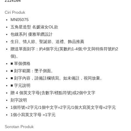
2114164
3 ansuran pada kadar faedah 0,
NT$229
setiap ansuran
Ciri Produk
21 Bank
6 ansuran pada kadar faedah 0,
NT$114
setiap
Taiwan Cooperative Bank
Bank Komersial Pertama
MN05075
Hua Nan Commercial
Chang Hwa Commercial
ansuran
21 Bank
Bank
Bank
五角星造型 名媛淑女OL款
12 ansuran pada kadar faedah 0,
NT$57
setiap ansuran
Taiwan Cooperative Bank
Bank Komersial Pertama
The Shanghai
Bank Komersial Taipei
包鑲系列 優雅單鑽設計
Hua Nan Commercial Bank
Chang Hwa Commercial Bank
21 Bank
24 ansuran pada kadar faedah 0,
NT$28
setiap
Taiwan Cooperative Bank
Bank Komersial Pertama
Commercial & Savings
Fubon
生日、情人節、聖誕節、送禮、飾品推薦
The Shanghai Commercial &
Bank Komersial Taipei Fubon
Hua Nan Commercial
Chang Hwa Commercial
ansuran
Bank
20 Bank
Savings Bank
贈送單面刻字：約4個字元(英數約1-4個;中文與特殊符號約2
Bank
Bank
Bank Cathay United
Mega International
Taiwan Cooperative Bank
Bank Komersial Pertama
Bank Cathay United
Mega International Commercial
Pengambilan di Kedai Serbaneka
個)。
The Shanghai
Bank Komersial Taipei
Commercial Bank
Hua Nan Commercial Bank
Chang Hwa Commercial Bank
Bank
Commercial & Savings
Fubon
■ 單個價格
Taiwan Business Bank
Taichung Commercial
LINE Pay
The Shanghai Commercial &
Bank Komersial Taipei Fubon
Taiwan Business Bank
Taichung Commercial Bank
Bank
Bank
■ 刻字範圍：墜子側面。
Savings Bank
HSBC Bank (Taiwan) Limited
Hwatai Bank
Bank Cathay United
Mega International
HSBC Bank (Taiwan)
Hwatai Bank
Apple Pay
■ 刻字內容，請備註欄填寫。如未備註，視同放棄。
Mega International Commercial
Taiwan Business Bank
Union Bank of Taiwan
Far Eastern International Bank
Commercial Bank
Limited
Bank
■ 字元說明
Yuanta Commercial Bank
Bank SinoPac
Taiwan Business Bank
Taichung Commercial
Union Bank of Taiwan
Far Eastern International
JKOPAY
Taichung Commercial Bank
HSBC Bank (Taiwan) Limited
Bank Komersial E.SUN
DBS Bank
贈 4 個英文字母(含數字/標點符號)或2個中文字
Bank
Bank
Hwatai Bank
Union Bank of Taiwan
Bank Antarabangsa Taishin
Bank CTBC
Easy Wallet
刻字說明
HSBC Bank (Taiwan)
Hwatai Bank
Yuanta Commercial Bank
Bank SinoPac
Far Eastern International Bank
Yuanta Commercial Bank
Syarikat Kad Kredit Rakuten
Limited
Bank Komersial E.SUN
DBS Bank
1個符號=2字元/1個中文字=2字元/1個大寫英文字母=2字元
Bank SinoPac
Bank Komersial E.SUN
Google Pay
Taiwan
Union Bank of Taiwan
Far Eastern International
Bank Antarabangsa
Bank CTBC
1個小寫英文字母 =1字元
DBS Bank
Bank Antarabangsa Taishin
Bank
Taishin
Plus PAY
Bank CTBC
Syarikat Kad Kredit Rakuten
Yuanta Commercial Bank
Bank SinoPac
Syarikat Kad Kredit
Sorotan Produk
Taiwan
Bank Komersial E.SUN
DBS Bank
Rakuten Taiwan