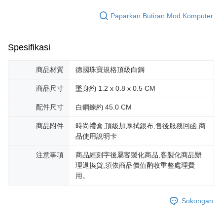
Penghantaran percuma
menerima pesanan anda semasa tempoh pembayaran (cth.: produk
Paparkan Butiran Mod Komputer
prapesanan atau produk yang mungkin mengambil masa yang lebih
黑貓宅急便-(離島請自行填寫住址)
lama untuk dihantar). Oleh itu, anda dikehendaki membuat pembayaran
kepada AFTEE dalam tempoh sama ada anda menerima pesanan.
Penghantaran percuma
Spesifikasi
Kedua, Sekatan Pembayaran
郵局掛號
1. Jumlah yang diperakui untuk pengguna kali pertama boleh sehingga
商品材質
德國珠寶規格頂級白鋼
Penghantaran percuma
NT$10,000. Amaun diperakui sebenar yang diluluskan akan berdasarkan
keputusan pensijilan dan semakan oleh AFTEE.
2. Amaun perbelanjaan minimum mestilah lebih besar daripada NT$20.
機車快遞(限大台北地區運費到付) 下單後請聯絡LINE官方帳號 @gi
商品尺寸
墜身約 1.2 x 0.8 x 0.5 CM
3. Pada masa ini hanya tersedia untuk ahli Taiwan.
umka
配件尺寸
白鋼鍊約 45.0 CM
Penghantaran percuma
Ketiga, Syarat Perkhidmatan
Perkhidmatan AFTEE Beli Sekarang Bayar Kemudian disediakan oleh NP
商品附件
時尚禮盒,頂級加厚拭銀布,售後服務回函,商
黑貓到付(離島不適用)
Taiwan, Inc. dan AFTEE akan membuat bil kepada pengguna. AFTEE
品使用說明卡
akan menggunakan data peribadi yang dikumpul (termasuk nama
Penghantaran percuma
pembeli, no. telefon, nama penerima, no. telefon, alamat penerima) untuk
注意事項
商品經刻字後屬客製化商品,客製化商品辦
penggunaan perkhidmatan. Sila rujuk kepada "Penyata Pengumpulan
海外宅配
Kadar Penghantaran
理退換貨,須依商品價值酌收重整處理費
Data Peribadi, Pemprosesan, Penggunaan"
用。
(https://aftee.tw/privacypolicy/
) untuk maklumat lanjut.
Jumlah yang diperakui untuk pengguna kali pertama yang lulus
Sokongan
kelulusan boleh sehingga NT$10,000. Jika pengguna tidak membuat
pembayaran dalam tempoh tersebut, yuran pembayaran lewat sebanyak
20% setahun akan dikenakan. Pengguna bawah umur dikehendaki