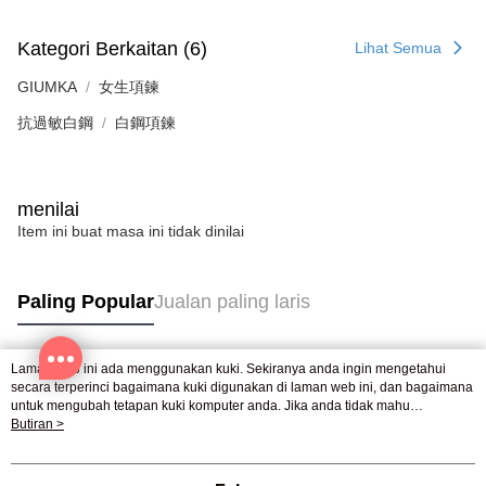
mendapatkan kebenaran daripada ibu bapa atau penjaga yang sah
untuk menggunakan AFTEE.
Kategori Berkaitan (6)
Lihat Semua
Sila hubungi NP Taiwan Inc. di
cs_tw@netprotections.co.jp
jika anda
GIUMKA
女生項鍊
mempunyai sebarang kebimbangan mengenai pemprosesan dan
penggunaan pada data peribadi. Jika anda tidak bersetuju dengan data
抗過敏白鋼
白鋼項鍊
peribadi yang disenaraikan seperti di atas akan dikumpul dan digunakan
oleh AFTEE, sila jangan gunakan perkhidmatan ini.
menilai
Item ini buat masa ini tidak dinilai
Paling Popular
Jualan paling laris
Laman web ini ada menggunakan kuki. Sekiranya anda ingin mengetahui
Tag Popular
secara terperinci bagaimana kuki digunakan di laman web ini, dan bagaimana
untuk mengubah tetapan kuki komputer anda. Jika anda tidak mahu
menggunakan kuki di komputer anda, sila rujuk penerangan mengenai kuki.
Butiran >
Dasar Privasi
Laman web ini ada menggunakan kuki. Sekiranya anda ingin
mengetahui secara terperinci bagaimana kuki digunakan di laman web ini,
dan bagaimana untuk mengubah tetapan kuki komputer anda. Jika anda tidak