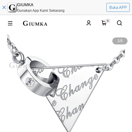
GIUMKA
Buka APP
Gunakan App Kami Sekarang
0
1
/
6