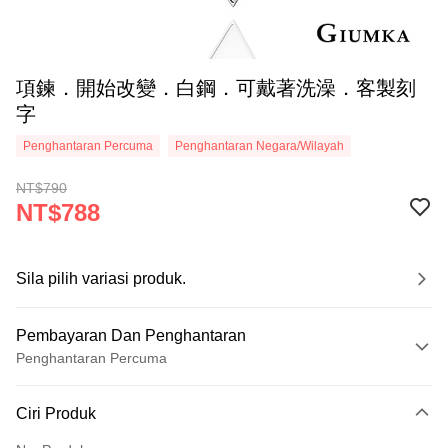
項鍊．開始改變．白鋼．可戴著洗澡．客製刻
字
Penghantaran Percuma
Penghantaran Negara/Wilayah
NT$790
NT$788
Sila pilih variasi produk.
Pembayaran Dan Penghantaran
Penghantaran Percuma
Kaedah Pembayaran
Ciri Produk
Kad Kredit (Bayaran Penuh)