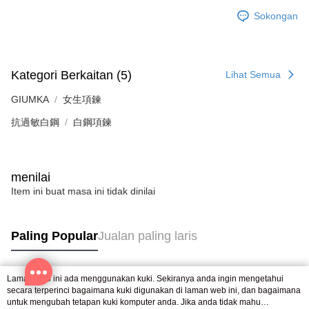
pembayaran dalam tempoh tersebut, yuran pembayaran lewat sebanyak
Sokongan
20% setahun akan dikenakan. Pengguna bawah umur dikehendaki
mendapatkan kebenaran daripada ibu bapa atau penjaga yang sah
untuk menggunakan AFTEE.
Sila hubungi NP Taiwan Inc. di
cs_tw@netprotections.co.jp
jika anda
Kategori Berkaitan (5)
Lihat Semua
mempunyai sebarang kebimbangan mengenai pemprosesan dan
penggunaan pada data peribadi. Jika anda tidak bersetuju dengan data
GIUMKA
女生項鍊
peribadi yang disenaraikan seperti di atas akan dikumpul dan digunakan
oleh AFTEE, sila jangan gunakan perkhidmatan ini.
抗過敏白鋼
白鋼項鍊
menilai
Item ini buat masa ini tidak dinilai
Paling Popular
Jualan paling laris
Laman web ini ada menggunakan kuki. Sekiranya anda ingin mengetahui
Tag Popular
secara terperinci bagaimana kuki digunakan di laman web ini, dan bagaimana
untuk mengubah tetapan kuki komputer anda. Jika anda tidak mahu