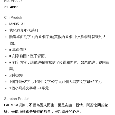
No. Produk
Ansuran Kad Kredit
2114882
3 ansuran pada kadar faedah 0,
NT$262
setiap ansuran
Ciri Produk
21 Bank
6 ansuran pada kadar faedah 0,
NT$131
setiap
Taiwan Cooperative Bank
Bank Komersial Pertama
MN05131
Hua Nan Commercial
Chang Hwa Commercial
ansuran
21 Bank
Bank
Bank
我的純真年代系列
12 ansuran pada kadar faedah 0,
NT$65
setiap ansuran
Taiwan Cooperative Bank
Bank Komersial Pertama
The Shanghai
Bank Komersial Taipei
贈送單面刻字：約 6 個字元(英數約 6 個;中文與特殊符號約 3
Hua Nan Commercial Bank
Chang Hwa Commercial Bank
21 Bank
24 ansuran pada kadar faedah 0,
NT$32
setiap
Taiwan Cooperative Bank
Bank Komersial Pertama
Commercial & Savings
Fubon
個)。
The Shanghai Commercial &
Bank Komersial Taipei Fubon
Hua Nan Commercial
Chang Hwa Commercial
ansuran
Bank
20 Bank
Savings Bank
■ 單個價格
Bank
Bank
Bank Cathay United
Mega International
Taiwan Cooperative Bank
Bank Komersial Pertama
Bank Cathay United
Mega International Commercial
Pengambilan di Kedai Serbaneka
■ 刻字範圍：墜子背面。
The Shanghai
Bank Komersial Taipei
Commercial Bank
Hua Nan Commercial Bank
Chang Hwa Commercial Bank
Bank
Commercial & Savings
Fubon
■ 刻字內容，請備註欄填寫刻字位置和內容。如未備註，視同放
Taiwan Business Bank
Taichung Commercial
LINE Pay
The Shanghai Commercial &
Bank Komersial Taipei Fubon
Taiwan Business Bank
Taichung Commercial Bank
Bank
Bank
棄。
Savings Bank
HSBC Bank (Taiwan) Limited
Hwatai Bank
Bank Cathay United
Mega International
HSBC Bank (Taiwan)
Hwatai Bank
Apple Pay
刻字說明
Mega International Commercial
Taiwan Business Bank
Union Bank of Taiwan
Far Eastern International Bank
Commercial Bank
Limited
Bank
1個符號=2字元/1個中文字=2字元/1個大寫英文字母=2字元
Yuanta Commercial Bank
Bank SinoPac
Taiwan Business Bank
Taichung Commercial
Union Bank of Taiwan
Far Eastern International
JKOPAY
Taichung Commercial Bank
HSBC Bank (Taiwan) Limited
Bank Komersial E.SUN
DBS Bank
1個小寫英文字母 =1字元
Bank
Bank
Hwatai Bank
Union Bank of Taiwan
Bank Antarabangsa Taishin
Bank CTBC
Easy Wallet
HSBC Bank (Taiwan)
Hwatai Bank
Yuanta Commercial Bank
Bank SinoPac
Far Eastern International Bank
Yuanta Commercial Bank
Syarikat Kad Kredit Rakuten
Sorotan Produk
Limited
Bank Komersial E.SUN
DBS Bank
Bank SinoPac
Bank Komersial E.SUN
Google Pay
Taiwan
GIUMKA項鍊，不僅為愛人而生，更是友誼、親情、閨蜜之間的象
Union Bank of Taiwan
Far Eastern International
Bank Antarabangsa
Bank CTBC
DBS Bank
Bank Antarabangsa Taishin
Bank
Taishin
徵。每條項鍊都是獨特的故事，串起摯愛的心意。
Plus PAY
Bank CTBC
Syarikat Kad Kredit Rakuten