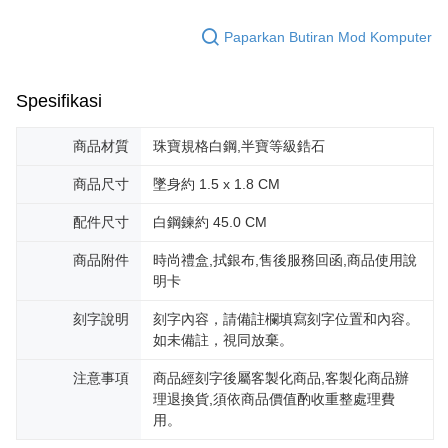
boleh melanjutkan tempoh pembayaran anda sebelum anda menerima
7-11取貨(快速到店)
pesanan. Walau bagaimanapun, tiada jaminan bahawa anda boleh
Paparkan Butiran Mod Komputer
Penghantaran percuma
menerima pesanan anda semasa tempoh pembayaran (cth.: produk
prapesanan atau produk yang mungkin mengambil masa yang lebih
黑貓宅急便-(離島請自行填寫住址)
lama untuk dihantar). Oleh itu, anda dikehendaki membuat pembayaran
kepada AFTEE dalam tempoh sama ada anda menerima pesanan.
Spesifikasi
Penghantaran percuma
Kedua, Sekatan Pembayaran
郵局掛號
商品材質
珠寶規格白鋼,半寶等級鋯石
1. Jumlah yang diperakui untuk pengguna kali pertama boleh sehingga
Penghantaran percuma
NT$10,000. Amaun diperakui sebenar yang diluluskan akan berdasarkan
商品尺寸
墜身約 1.5 x 1.8 CM
keputusan pensijilan dan semakan oleh AFTEE.
2. Amaun perbelanjaan minimum mestilah lebih besar daripada NT$20.
機車快遞(限大台北地區運費到付) 下單後請聯絡LINE官方帳號 @gi
3. Pada masa ini hanya tersedia untuk ahli Taiwan.
配件尺寸
白鋼鍊約 45.0 CM
umka
Penghantaran percuma
Ketiga, Syarat Perkhidmatan
商品附件
時尚禮盒,拭銀布,售後服務回函,商品使用說
Perkhidmatan AFTEE Beli Sekarang Bayar Kemudian disediakan oleh NP
明卡
黑貓到付(離島不適用)
Taiwan, Inc. dan AFTEE akan membuat bil kepada pengguna. AFTEE
akan menggunakan data peribadi yang dikumpul (termasuk nama
刻字說明
刻字內容，請備註欄填寫刻字位置和內容。
Penghantaran percuma
pembeli, no. telefon, nama penerima, no. telefon, alamat penerima) untuk
如未備註，視同放棄。
penggunaan perkhidmatan. Sila rujuk kepada "Penyata Pengumpulan
海外宅配
Kadar Penghantaran
Data Peribadi, Pemprosesan, Penggunaan"
注意事項
商品經刻字後屬客製化商品,客製化商品辦
(https://aftee.tw/privacypolicy/
) untuk maklumat lanjut.
理退換貨,須依商品價值酌收重整處理費
Jumlah yang diperakui untuk pengguna kali pertama yang lulus
用。
kelulusan boleh sehingga NT$10,000. Jika pengguna tidak membuat