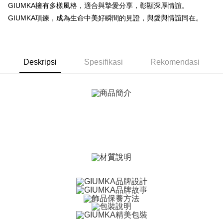
Yuanta Commercial Bank
Bank SinoPac
Syarikat Kad Kredit
GIUMKA擁有多樣風格，適合與摯愛分享，彰顯深厚情誼。
Taiwan
Bank Komersial E.SUN
DBS Bank
Rakuten Taiwan
AFTEE
GIUMKA項鍊，成為生命中美好瞬間的見證，與愛與情誼同在。
Bank Antarabangsa
Bank CTBC
Deskripsi
Taishin
Pertama, Mengenai Perkhidmatan AFTEE Beli Sekarang Bayar Kemudian
Syarikat Kad Kredit
Pemindahan ATM
1. Dengan memilih AFTEE sebagai kaedah pembayaran, mesej
Rakuten Taiwan
pengesahan AFTEE akan muncul.
Deskripsi
Spesifikasi
Rekomendasi
Tunai semasa Penghantaran
2. Anda boleh meneruskan pembayaran selepas pengesahan SMS.
3. Tiada bayaran diperlukan apabila pesanan disahkan. Produk akan
dihantar ke alamat yang ditetapkan.
Pilihan Penghantaran
4. Setelah pesanan disahkan, anda akan menerima SMS pembayaran
manakala ahli aplikasi akan menerima pemberitahuan tolak aplikasi
全家取貨付款
AFTEE.
Penghantaran percuma
5. Tiada bayaran diperlukan apabila anda menerima produk. Sila buat
pembayaran di empat kedai serbaneka utama, ATM atau perbankan
付款後全家取貨
dalam talian dengan SMS pembayaran atau pemberitahuan tolak aplikasi
AFTEE.
Penghantaran percuma
Sila ambil perhatian bahawa tempoh pembayaran adalah 14 hari. Walau
7-11取貨付款
bagaimanapun, bagi mereka yang telah memuat turun Aplikasi AFTEE
Penghantaran percuma
dan mendaftar sebagai ahli AFTEE boleh menikmati tempoh pembayaran
sehingga 45 hari.
付款後7-11取貨
Tempoh pembayaran dikira dari masa kedai meminta pembayaran anda,
Penghantaran percuma
ditambah dengan bilangan hari yang boleh dilanjutkan oleh AFTEE. Anda