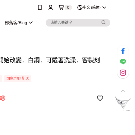
0
中文 (简体)
部落客/Blog
開始改變．白鋼．可戴著洗澡．客製刻
国家/地区配送
88