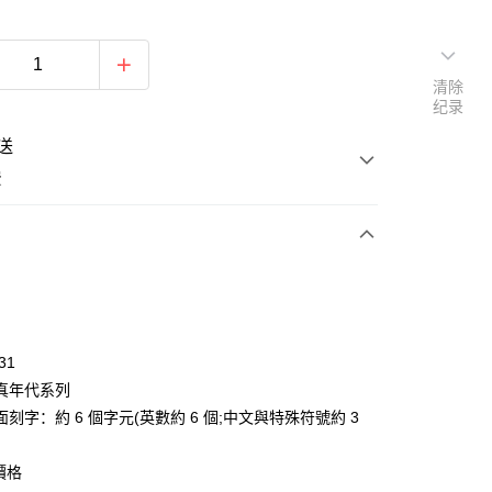
清除
纪录
送
费
次付款
期付款
利率，每期
NT$262
21家银行
31
利率，每期
NT$131
21家银行
库商业银行
第一商业银行
真年代系列
业银行
彰化商业银行
0利率，每期
NT$65
21家银行
刻字：約 6 個字元(英數約 6 個;中文與特殊符號約 3
库商业银行
第一商业银行
业储蓄银行
台北富邦商业银行
业银行
彰化商业银行
0利率，每期
NT$32
20家银行
库商业银行
第一商业银行
华商业银行
兆丰国际商业银行
业储蓄银行
台北富邦商业银行
價格
业银行
彰化商业银行
小企业银行
台中商业银行
库商业银行
第一商业银行
付款
华商业银行
兆丰国际商业银行