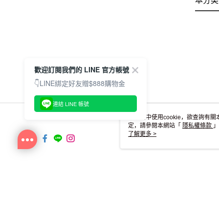
本分类
歡迎訂閱我們的 LINE 官方帳號
👇LINE綁定好友贈$888購物金
連結 LINE 帳號
本網站中使用cookie，欲查詢有關
定，請參閱本網站「
隱私權條款
」
cookie。
了解更多 >
TW-MWG1-66-181 Web2.0 Activit
© 2026 by 釩佐有限公司