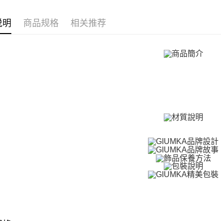
全家取貨
項鍊
白
免运费
請留意繳費期
说明
商品规格
相关推荐
項鍊
享有最長 
女
付款後全
繳費期限，
免运费
算出。使用
定能夠在期
7-11取貨
收到商品與
免运费
二、付款
1. 初次
付款後7-1
之上限額
免运费
2. 結帳金
3. 目前
7-11取貨
三、聲明
免运费
「AFTE
)所提供，
黑貓宅急便
(包含但不
免运费
予 AFT
集、處理、
郵局掛號
明』（
http
免运费
若款項超過
未成年的