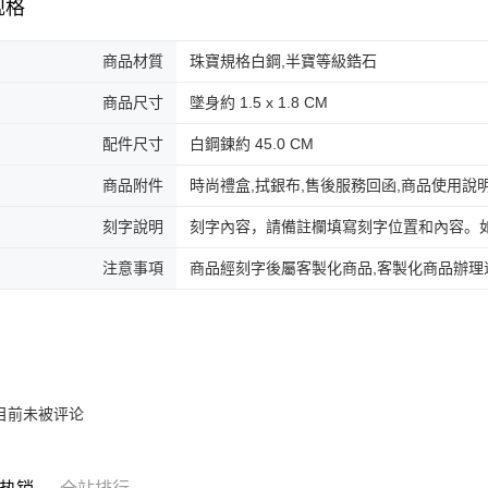
機車快遞(
规格
AFTEE。
umka
若您對於
免运费
商品材質
珠寶規格白鋼,半寶等級鋯石
聯繫恩沛
同必要之購
黑貓到付(
商品尺寸
墜身約 1.5 x 1.8 CM
人資料，
免运费
配件尺寸
白鋼鍊約 45.0 CM
海外宅配
商品附件
時尚禮盒,拭銀布,售後服務回函,商品使用說
刻字說明
刻字內容，請備註欄填寫刻字位置和內容。
注意事項
商品經刻字後屬客製化商品,客製化商品辦理
目前未被评论