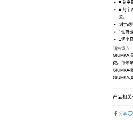
上海商
■ 刻
汇丰（
华南商
台湾中
国泰世
联邦商
■ 刻
LINE Pay
上海商
汇丰（
台湾中
元大商
兆丰国
棄。
联邦商
汇丰（
Apple Pay
玉山商
台中商
元大商
刻字說
联邦商
台新国
华泰商
玉山商
街口支付
1個符號
元大商
台湾乐
远东国
台新国
玉山商
1個小寫
永丰商
台湾乐
悠遊付
台新国
星展（
销售重点
台湾乐
中国信
Google Pa
GIUMK
徵。每條
Plus PAY
GIUMK
AFTEE先
GIUMK
相关说明
一、關於 A
ATM付款
1. 於付
产品相关分
窗。
货到付款
2. 進行
GIUMKA
3. 訂單
分享
4. 下訂
抗過敏白
AFTEE 
运送方式
5. 收到
館長推薦
APP於四