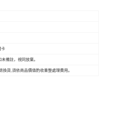
限大台北地區運費到付) 下單後請聯絡LINE官方帳號 @gi
個人資料之處理、利用有任何疑問，或欲行使相關法律權利，請
科技股份有限公司。若您不同意我們將上開所示之個人資料，連
買訂單資訊提供予 AFTEE ，或讓 AFTEE 蒐集處理利用您的個
離島不適用)
請勿選用本服務。
查看运费
明卡
如未備註，視同放棄。
退換貨,須依商品價值酌收重整處理費用。