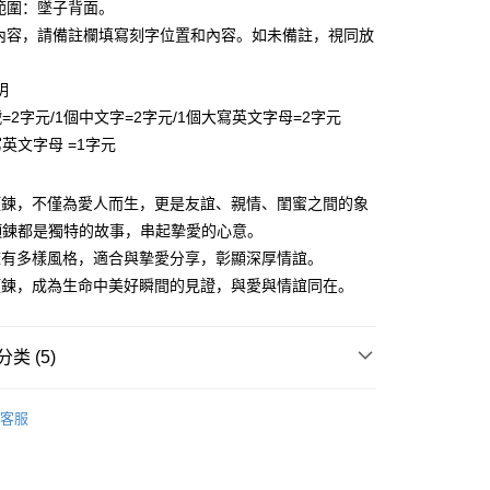
业储蓄银行
台北富邦商业银行
字範圍：墜子背面。
台湾）商业银行
华泰商业银行
业银行
彰化商业银行
小企业银行
台中商业银行
华商业银行
兆丰国际商业银行
业银行
远东国际商业银行
字內容，請備註欄填寫刻字位置和內容。如未備註，視同放
业储蓄银行
台北富邦商业银行
台湾）商业银行
华泰商业银行
小企业银行
台中商业银行
业银行
永丰商业银行
际商业银行
台湾中小企业银行
业银行
远东国际商业银行
台湾）商业银行
华泰商业银行
业银行
星展（台湾）商业银行
业银行
汇丰（台湾）商业银行
业银行
永丰商业银行
明
业银行
远东国际商业银行
际商业银行
中国信托商业银行
业银行
联邦商业银行
业银行
星展（台湾）商业银行
=2字元/1個中文字=2字元/1個大寫英文字母=2字元
业银行
永丰商业银行
天信用卡公司
际商业银行
元大商业银行
际商业银行
中国信托商业银行
业银行
星展（台湾）商业银行
英文字母 =1字元
业银行
玉山商业银行
天信用卡公司
际商业银行
中国信托商业银行
台湾）商业银行
台新国际商业银行
天信用卡公司
托商业银行
台湾乐天信用卡公司
y
A項鍊，不僅為愛人而生，更是友誼、親情、閨蜜之間的象
項鍊都是獨特的故事，串起摯愛的心意。
A擁有多樣風格，適合與摯愛分享，彰顯深厚情誼。
享后付
A項鍊，成為生命中美好瞬間的見證，與愛與情誼同在。
FTEE先享後付
款方式選擇AFTEE先享後付，將跳出AFTEE先享後付手機驗證視
类 (5)
簡訊驗證之後，即可完成結帳手續。
女生項鍊
確認後不需事先繳費，商品會配送至您的指定地址。
客服
完成後，您的手機會收到一封繳費通知簡訊，APP會員則會收到
鋼
白鋼項鍊
APP推播通知。
商品當下無需繳費，確認無誤後，請再利用繳費通知簡訊或AFTEE
情人禮優惠2件1314
大便利商店‧ATM/網銀等方式進行付款。