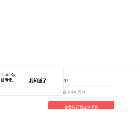
ookie設
e聲明使用
我知道了
官方APP
免费传送载点至手机
若接到可疑电话，请洽询165反诈骗专线
本站最佳浏览环境请使用Google Chrome、Firefox或Edge以上版本