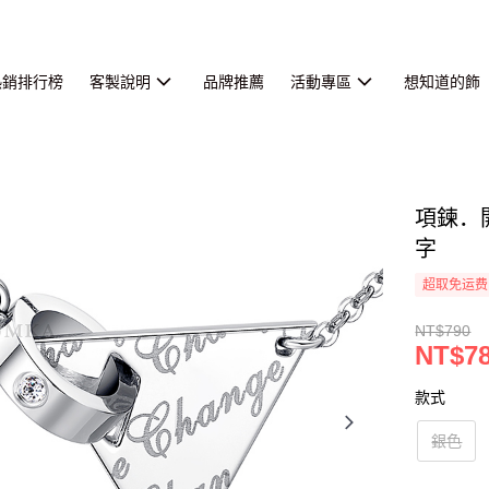
熱銷排行榜
客製說明
品牌推薦
活動專區
想知道的飾
項鍊．
字
超取免运费
NT$790
NT$7
款式
銀色