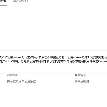
热销
全站排行
本網站使用cookie方式之詳情，及若您不希望在電腦上使用cookie時應如何變更電腦的c
之Cookie聲明。您繼續使用本網站即表示您同意本公司得按本網站使用條款之Cooki
关于我们
客服资讯
品牌故事
购物说明
商店简介
客服留言
隐私权及网站使用条款
条款及细则
联络我们
y (TW)