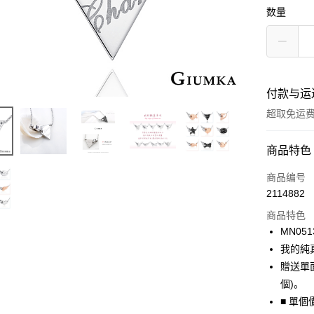
数量
付款与运
超取免运
付款方式
商品特色
信用卡一
商品编号
2114882
信用卡分
商品特色
3期 0
MN051
6期 0
合作金
我的純
华南商
12期 
贈送單面
合作金
上海商
华南商
個)。
24期 
合作金
国泰世
上海商
■ 單個
华南商
台湾中
合作金
超商取货
国泰世