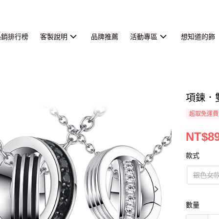
熱銷排行榜
客製說明
品牌推薦
活動專區
想知道的飾
項鍊．
超取免運費
NT$8
款式
銀色女
數量