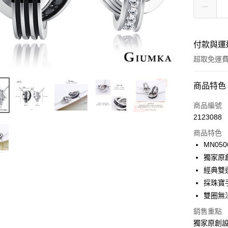
付款與運
超取免運
付款方式
商品特色
信用卡一
商品編號
2123088
信用卡分
商品特色
3 期 
MN050
6 期 
合作金
獨家原
華南商
12 期
經典雙
合作金
上海商
華南商
採珠寶
24 期
合作金
國泰世
上海商
雙圈無
華南商
臺灣中
合作金
超商取貨
國泰世
上海商
匯豐（
華南商
銷售重點
臺灣中
國泰世
聯邦商
LINE Pay
上海商
獨家原創設
匯豐（
臺灣中