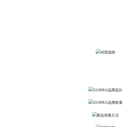
３．收到繳
／ATM／
付款後全
※ 請注意
免運費
絡購買商品
先享後付
7-11取貨
※ 交易是
是否繳費成
免運費
付客戶支
付款後7-1
【注意事
免運費
１．透過由
交易，需
7-11取貨
求債權轉
２．關於
免運費
https://aft
３．未成
黑貓宅急便
「AFTE
免運費
任。
４．使用「
郵局掛號
即時審查
結果請求
免運費
５．嚴禁
形，恩沛
機車快遞(
動。
umka