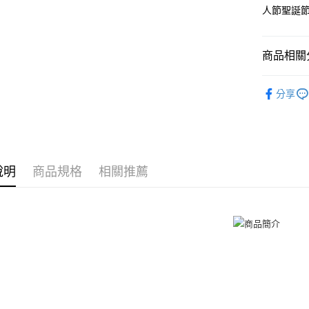
元大商
兆豐國
聯邦商
人節聖誕
匯豐（
Apple Pay
玉山商
台中商
元大商
聯邦商
台新國
華泰商
玉山商
街口支付
元大商
台灣樂
遠東國
台新國
商品相關分
玉山商
永豐商
台灣樂
悠遊付
台新國
星展（
GIUMKA
台灣樂
中國信
Google Pa
分享
項鍊
白
全盈+PAY
項鍊
情
AFTEE先
抗過敏白
相關說明
說明
商品規格
相關推薦
情侶項鍊
【關於「A
ATM付款
AFTEE
便利好安
貨到付款
１．簡單
２．便利
３．安心
運送方式
【「AFT
１．於結帳
全家取貨
付」結帳
免運費
２．訂單