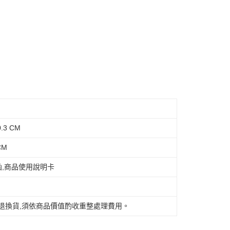
離島不適用)
查看運費
.3 CM
CM
函,商品使用說明卡
退換貨,須依商品價值酌收重整處理費用。