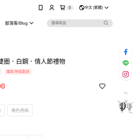
0
中文 (繁體)
部落客/Blog
雙圈．白鋼．情人節禮物
國家/地區配送
90
款
黑色男款