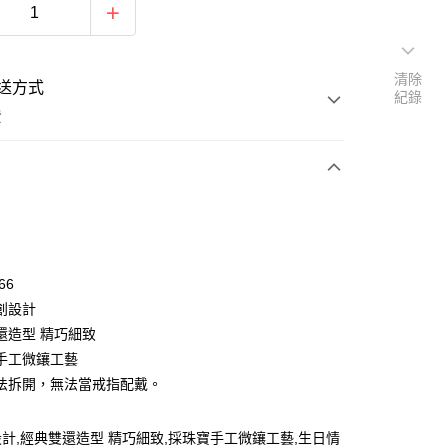
清除
送方式
紀錄
費
次付款
期付款
0 利率 每期
NT$296
21家銀行
66
0 利率 每期
NT$148
21家銀行
庫商業銀行
第一商業銀行
創設計
業銀行
彰化商業銀行
 0 利率 每期
NT$74
21家銀行
還造型 精巧細致
庫商業銀行
第一商業銀行
業儲蓄銀行
台北富邦商業銀行
業銀行
彰化商業銀行
手工微鑲工藝
 0 利率 每期
NT$37
20家銀行
庫商業銀行
第一商業銀行
華商業銀行
兆豐國際商業銀行
業儲蓄銀行
台北富邦商業銀行
法拆開，無法當戒指配戴。
業銀行
彰化商業銀行
小企業銀行
台中商業銀行
庫商業銀行
第一商業銀行
付款
華商業銀行
兆豐國際商業銀行
業儲蓄銀行
台北富邦商業銀行
台灣）商業銀行
華泰商業銀行
業銀行
彰化商業銀行
小企業銀行
台中商業銀行
華商業銀行
兆豐國際商業銀行
業銀行
遠東國際商業銀行
業儲蓄銀行
台北富邦商業銀行
計,經典雙還造型 精巧細致,採珠寶手工微鑲工藝,生日情
台灣）商業銀行
華泰商業銀行
小企業銀行
台中商業銀行