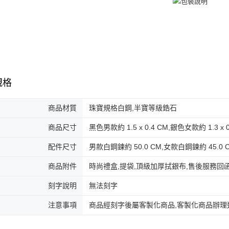
免運費
黑貓到付(
免運費
海外宅配
規格
商品材質
珠寶規格白鋼,半寶等級鋯石
商品尺寸
黑色男款約 1.5 x 0.4 CM,銀色女款約 1.3 x 0
配件尺寸
男款白鋼鍊約 50.0 CM,女款白鋼鍊約 45.0 
商品附件
時尚禮盒,提袋,頂級加厚拭銀布,售後服務回
刻字說明
無法刻字
注意事項
商品經刻字後屬客製化商品,客製化商品辦理