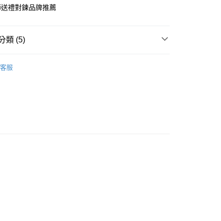
業銀行
永豐商業銀行
際商業銀行
臺灣中小企業銀行
業銀行
遠東國際商業銀行
節送禮對鍊品牌推薦
台灣）商業銀行
華泰商業銀行
業銀行
星展（台灣）商業銀行
業銀行
匯豐（台灣）商業銀行
業銀行
永豐商業銀行
業銀行
遠東國際商業銀行
際商業銀行
中國信託商業銀行
業銀行
聯邦商業銀行
業銀行
星展（台灣）商業銀行
業銀行
永豐商業銀行
天信用卡公司
際商業銀行
元大商業銀行
際商業銀行
中國信託商業銀行
類 (5)
業銀行
星展（台灣）商業銀行
業銀行
玉山商業銀行
天信用卡公司
際商業銀行
中國信託商業銀行
台灣）商業銀行
台新國際商業銀行
情人對鍊
天信用卡公司
託商業銀行
台灣樂天信用卡公司
y
客服
鋼 項鍊
侶 項鍊
享後付
鋼
白綱 情人對鍊
FTEE先享後付」】
先享後付是「在收到商品之後才付款」的支付方式。 讓您購物簡單
心！
：不需註冊會員、不需綁卡、不需儲值。
：只要手機號碼，簡訊認證，即可結帳。
：先確認商品／服務後，再付款。
EE先享後付」結帳流程】
方式選擇「AFTEE先享後付」後，將跳轉至「AFTEE先享後
付款
頁面，進行簡訊認證並確認金額後，即可完成結帳。
成立數日內，您將收到繳費通知簡訊。