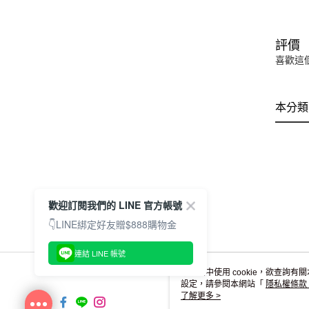
評價
喜歡這
本分類
歡迎訂閱我們的 LINE 官方帳號
👇LINE綁定好友贈$888購物金
連結 LINE 帳號
本網站中使用 cookie，欲查詢有關
設定，請參閱本網站「
隱私權條款
使用 cookie。
了解更多 >