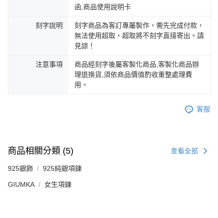
函,商品使用說明卡
https://aftee.tw/terms/#terms3
黑貓宅急便-(離島請自行填寫住址)
３．未成年的使用者請事先徵得法定代理人或監護人之同意方可使用
免運費
刻字說明
刻字商品為客訂專屬製作，需先完成付款，
「AFTEE先享後付」，若未經同意申辦者引起之損失，本公司不負相關責
任。
無法使用超取，超取將不刻字直接寄出。請
郵局掛號
４．使用「AFTEE先享後付」時，將依據個別帳號之用戶狀況，依本公司即
見諒！
時審查核予不同之上限額度；若仍有額度不足之情形，本公司將視審查結果
免運費
請求用戶進行身份認證。
注意事項
商品經刻字後屬客製化商品,客製化商品辦
５．嚴禁一人註冊多個帳號或使用他人資訊註冊。若發現惡意使用之情形，
機車快遞(限大台北地區運費到付) 下單後請聯絡LINE官方帳號 @gi
理退換貨,須依商品價值酌收重整處理費
恩沛科技股份有限公司將有權停止該用戶之使用額度並採取法律行動。
用。
umka
免運費
客服
黑貓到付(離島不適用)
免運費
海外宅配
查看運費
商品相關分類 (5)
查看全部
925銀飾
925純銀項鍊
GIUMKA
女生項鍊