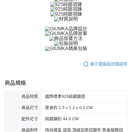
【關於「AFTEE先享後付」】
ATM付款
AFTEE先享後付是「在收到商品之後才付款」的支付方式。 讓您購物簡單
便利好安心！
貨到付款
１．簡單：不需註冊會員、不需綁卡、不需儲值。
２．便利：只要手機號碼，簡訊認證，即可結帳。
３．安心：先確認商品／服務後，再付款。
運送方式
【「AFTEE先享後付」結帳流程】
全家取貨付款
１．於結帳方式選擇「AFTEE先享後付」後，將跳轉至「AFTEE先享後付」
免運費
結帳頁面，進行簡訊認證並確認金額後，即可完成結帳。
２．訂單成立數日內，您將收到繳費通知簡訊。
付款後全家取貨
３．收到繳費通知簡訊後14天內，點擊此簡訊中的連結，可透過四大超商／
顯示電腦版詳細說明
ATM／網路銀行／等多元方式進行付款，方視為交易完成。
免運費
※ 請注意：結帳手續完成當下不需立刻繳費，但若您需要取消訂單，請聯絡
購買商品的店家。未經商家同意取消之訂單仍視為有效，需透過AFTEE先享
7-11取貨付款
商品規格
後付繳納相關費用。
免運費
※ 交易是否成功請以「AFTEE先享後付 」之結帳頁面顯示為準，若有關於
是否繳費成功／繳費後需取消欲退款等相關疑問，請聯繫「AFTEE先享後付
商品材質
國際標準925純銀鑄造
客戶支援中心」
https://netprotections.freshdesk.com/support/home
付款後7-11取貨
商品尺寸
墜身約 1.3 x 1.2 x 0.3 CM
免運費
【注意事項】
１．透過由恩沛科技股份有限公司提供之「AFTEE先享後付」服務完成之交
配件尺寸
純銀鍊約 44.0 CM
7-11取貨(快速到店)
易，需依本服務之必要範圍內提供個人資料，並將交易相關給付款項請求債
權轉讓予恩沛科技股份有限公司。
免運費
商品附件
時尚禮盒,提袋,頂級加厚拭銀布,售後服務回
２．關於個人資料處理事宜，請瀏覽以下網址：