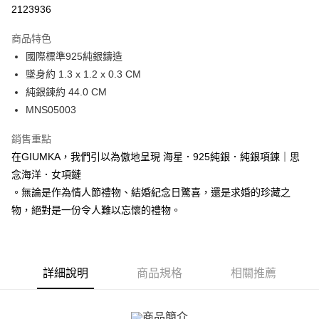
信用卡分期付款
2123936
3 期 0 利率 每期
NT$393
21家銀行
商品特色
6 期 0 利率 每期
NT$196
21家銀行
合作金庫商業銀行
第一商業銀行
國際標準925純銀鑄造
華南商業銀行
彰化商業銀行
12 期 0 利率 每期
NT$98
21家銀行
合作金庫商業銀行
第一商業銀行
墜身約 1.3 x 1.2 x 0.3 CM
上海商業儲蓄銀行
台北富邦商業銀行
華南商業銀行
彰化商業銀行
24 期 0 利率 每期
NT$49
20家銀行
合作金庫商業銀行
第一商業銀行
國泰世華商業銀行
兆豐國際商業銀行
純銀鍊約 44.0 CM
上海商業儲蓄銀行
台北富邦商業銀行
華南商業銀行
彰化商業銀行
臺灣中小企業銀行
台中商業銀行
合作金庫商業銀行
第一商業銀行
MNS05003
超商取貨付款
國泰世華商業銀行
兆豐國際商業銀行
上海商業儲蓄銀行
台北富邦商業銀行
匯豐（台灣）商業銀行
華泰商業銀行
華南商業銀行
彰化商業銀行
臺灣中小企業銀行
台中商業銀行
國泰世華商業銀行
兆豐國際商業銀行
聯邦商業銀行
遠東國際商業銀行
LINE Pay
上海商業儲蓄銀行
台北富邦商業銀行
銷售重點
匯豐（台灣）商業銀行
華泰商業銀行
臺灣中小企業銀行
台中商業銀行
元大商業銀行
永豐商業銀行
兆豐國際商業銀行
臺灣中小企業銀行
在GIUMKA，我們引以為傲地呈現 海星．925純銀．純銀項鍊｜思
聯邦商業銀行
遠東國際商業銀行
匯豐（台灣）商業銀行
華泰商業銀行
Apple Pay
玉山商業銀行
星展（台灣）商業銀行
台中商業銀行
匯豐（台灣）商業銀行
元大商業銀行
永豐商業銀行
念海洋．女項鏈
聯邦商業銀行
遠東國際商業銀行
台新國際商業銀行
中國信託商業銀行
華泰商業銀行
聯邦商業銀行
玉山商業銀行
星展（台灣）商業銀行
街口支付
。無論是作為情人節禮物、結婚紀念日驚喜，還是求婚的珍藏之
元大商業銀行
永豐商業銀行
台灣樂天信用卡公司
遠東國際商業銀行
元大商業銀行
台新國際商業銀行
中國信託商業銀行
玉山商業銀行
星展（台灣）商業銀行
物，絕對是一份令人難以忘懷的禮物。
永豐商業銀行
玉山商業銀行
台灣樂天信用卡公司
悠遊付
台新國際商業銀行
中國信託商業銀行
星展（台灣）商業銀行
台新國際商業銀行
台灣樂天信用卡公司
中國信託商業銀行
台灣樂天信用卡公司
Google Pay
全盈+PAY
詳細說明
商品規格
相關推薦
AFTEE先享後付
相關說明