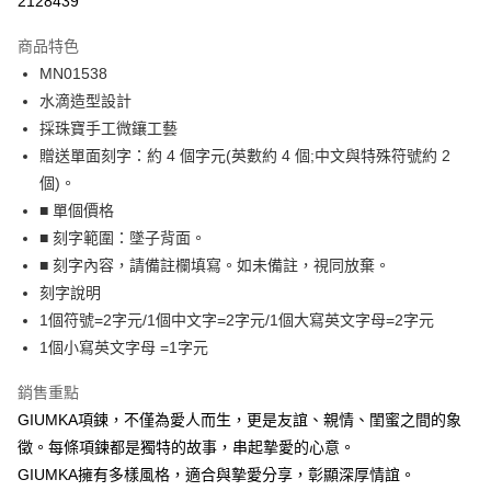
2128439
3 期 0 利率 每期
NT$229
21家銀行
商品特色
6 期 0 利率 每期
NT$114
21家銀行
合作金庫商業銀行
第一商業銀行
MN01538
華南商業銀行
彰化商業銀行
12 期 0 利率 每期
NT$57
21家銀行
合作金庫商業銀行
第一商業銀行
水滴造型設計
上海商業儲蓄銀行
台北富邦商業銀行
華南商業銀行
彰化商業銀行
24 期 0 利率 每期
NT$28
20家銀行
合作金庫商業銀行
第一商業銀行
國泰世華商業銀行
兆豐國際商業銀行
採珠寶手工微鑲工藝
上海商業儲蓄銀行
台北富邦商業銀行
華南商業銀行
彰化商業銀行
臺灣中小企業銀行
台中商業銀行
合作金庫商業銀行
第一商業銀行
贈送單面刻字：約 4 個字元(英數約 4 個;中文與特殊符號約 2
超商取貨付款
國泰世華商業銀行
兆豐國際商業銀行
上海商業儲蓄銀行
台北富邦商業銀行
匯豐（台灣）商業銀行
華泰商業銀行
華南商業銀行
彰化商業銀行
臺灣中小企業銀行
台中商業銀行
個)。
國泰世華商業銀行
兆豐國際商業銀行
聯邦商業銀行
遠東國際商業銀行
LINE Pay
上海商業儲蓄銀行
台北富邦商業銀行
匯豐（台灣）商業銀行
華泰商業銀行
■ 單個價格
臺灣中小企業銀行
台中商業銀行
元大商業銀行
永豐商業銀行
兆豐國際商業銀行
臺灣中小企業銀行
聯邦商業銀行
遠東國際商業銀行
匯豐（台灣）商業銀行
華泰商業銀行
■ 刻字範圍：墜子背面。
Apple Pay
玉山商業銀行
星展（台灣）商業銀行
台中商業銀行
匯豐（台灣）商業銀行
元大商業銀行
永豐商業銀行
聯邦商業銀行
遠東國際商業銀行
■ 刻字內容，請備註欄填寫。如未備註，視同放棄。
台新國際商業銀行
中國信託商業銀行
華泰商業銀行
聯邦商業銀行
玉山商業銀行
星展（台灣）商業銀行
街口支付
元大商業銀行
永豐商業銀行
台灣樂天信用卡公司
遠東國際商業銀行
元大商業銀行
刻字說明
台新國際商業銀行
中國信託商業銀行
玉山商業銀行
星展（台灣）商業銀行
永豐商業銀行
玉山商業銀行
1個符號=2字元/1個中文字=2字元/1個大寫英文字母=2字元
台灣樂天信用卡公司
悠遊付
台新國際商業銀行
中國信託商業銀行
星展（台灣）商業銀行
台新國際商業銀行
1個小寫英文字母 =1字元
台灣樂天信用卡公司
中國信託商業銀行
台灣樂天信用卡公司
Google Pay
銷售重點
全盈+PAY
GIUMKA項鍊，不僅為愛人而生，更是友誼、親情、閨蜜之間的象
AFTEE先享後付
徵。每條項鍊都是獨特的故事，串起摯愛的心意。
相關說明
GIUMKA擁有多樣風格，適合與摯愛分享，彰顯深厚情誼。