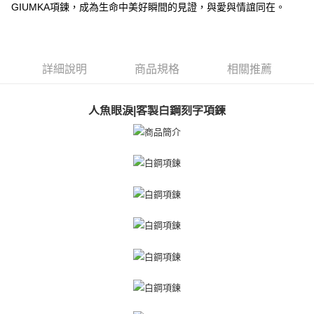
【關於「AFTEE先享後付」】
GIUMKA項鍊，成為生命中美好瞬間的見證，與愛與情誼同在。
ATM付款
AFTEE先享後付是「在收到商品之後才付款」的支付方式。 讓您購物簡單
便利好安心！
貨到付款
１．簡單：不需註冊會員、不需綁卡、不需儲值。
２．便利：只要手機號碼，簡訊認證，即可結帳。
３．安心：先確認商品／服務後，再付款。
詳細說明
商品規格
相關推薦
運送方式
【「AFTEE先享後付」結帳流程】
全家取貨付款
１．於結帳方式選擇「AFTEE先享後付」後，將跳轉至「AFTEE先享後付」
人魚眼淚|客製白鋼刻字項鍊
免運費
結帳頁面，進行簡訊認證並確認金額後，即可完成結帳。
２．訂單成立數日內，您將收到繳費通知簡訊。
付款後全家取貨
３．收到繳費通知簡訊後14天內，點擊此簡訊中的連結，可透過四大超商／
ATM／網路銀行／等多元方式進行付款，方視為交易完成。
免運費
※ 請注意：結帳手續完成當下不需立刻繳費，但若您需要取消訂單，請聯絡
購買商品的店家。未經商家同意取消之訂單仍視為有效，需透過AFTEE先享
7-11取貨付款
後付繳納相關費用。
免運費
※ 交易是否成功請以「AFTEE先享後付 」之結帳頁面顯示為準，若有關於
是否繳費成功／繳費後需取消欲退款等相關疑問，請聯繫「AFTEE先享後付
客戶支援中心」
https://netprotections.freshdesk.com/support/home
付款後7-11取貨
免運費
【注意事項】
１．透過由恩沛科技股份有限公司提供之「AFTEE先享後付」服務完成之交
7-11取貨(快速到店)
易，需依本服務之必要範圍內提供個人資料，並將交易相關給付款項請求債
權轉讓予恩沛科技股份有限公司。
免運費
２．關於個人資料處理事宜，請瀏覽以下網址：