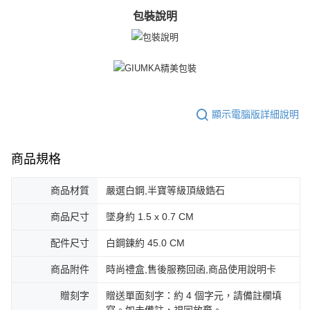
包裝說明
顯示電腦版詳細說明
商品規格
商品材質
嚴選白鋼,半寶等級頂級鋯石
商品尺寸
墜身約 1.5 x 0.7 CM
配件尺寸
白鋼鍊約 45.0 CM
商品附件
時尚禮盒,售後服務回函,商品使用說明卡
贈刻字
贈送單面刻字：約 4 個字元，請備註欄填
寫。如未備註，視同放棄。