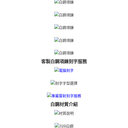
https://aftee.tw/terms/#terms3
黑貓宅急便-(離島請自行填寫住址)
３．未成年的使用者請事先徵得法定代理人或監護人之同意方可使用
免運費
「AFTEE先享後付」，若未經同意申辦者引起之損失，本公司不負相關責
任。
郵局掛號
４．使用「AFTEE先享後付」時，將依據個別帳號之用戶狀況，依本公司即
時審查核予不同之上限額度；若仍有額度不足之情形，本公司將視審查結果
免運費
請求用戶進行身份認證。
５．嚴禁一人註冊多個帳號或使用他人資訊註冊。若發現惡意使用之情形，
機車快遞(限大台北地區運費到付) 下單後請聯絡LINE官方帳號 @gi
恩沛科技股份有限公司將有權停止該用戶之使用額度並採取法律行動。
umka
免運費
客製白鋼項鍊刻字服務
黑貓到付(離島不適用)
免運費
海外宅配
查看運費
白鋼材質介紹