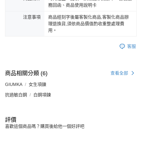
務回函、商品使用說明卡
注意事項
商品經刻字後屬客製化商品,客製化商品辦
理退換貨,須依商品價值酌收重整處理費
用。
客服
商品相關分類 (6)
查看全部
GIUMKA
女生項鍊
抗過敏白鋼
白鋼項鍊
評價
喜歡這個商品嗎？購買後給他一個好評吧