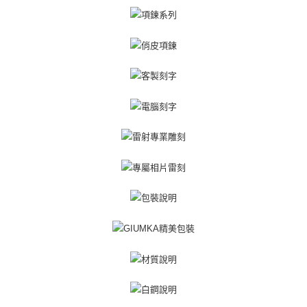
https://aftee.tw/terms/#terms3
黑貓宅急便-(離島請自行填寫住址)
３．未成年的使用者請事先徵得法定代理人或監護人之同意方可使用
免運費
「AFTEE先享後付」，若未經同意申辦者引起之損失，本公司不負相關責
任。
郵局掛號
４．使用「AFTEE先享後付」時，將依據個別帳號之用戶狀況，依本公司即
時審查核予不同之上限額度；若仍有額度不足之情形，本公司將視審查結果
免運費
請求用戶進行身份認證。
５．嚴禁一人註冊多個帳號或使用他人資訊註冊。若發現惡意使用之情形，
機車快遞(限大台北地區運費到付) 下單後請聯絡LINE官方帳號 @gi
恩沛科技股份有限公司將有權停止該用戶之使用額度並採取法律行動。
umka
免運費
黑貓到付(離島不適用)
免運費
海外宅配
查看運費