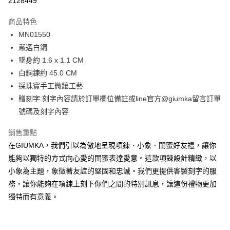
2128449
3 期 0 利率 每期
NT$229
21家銀行
商品特色
6 期 0 利率 每期
NT$114
21家銀行
合作金庫商業銀行
第一商業銀行
MN01550
華南商業銀行
彰化商業銀行
12 期 0 利率 每期
NT$57
21家銀行
合作金庫商業銀行
第一商業銀行
嚴選白鋼
上海商業儲蓄銀行
台北富邦商業銀行
華南商業銀行
彰化商業銀行
24 期 0 利率 每期
NT$28
20家銀行
合作金庫商業銀行
第一商業銀行
國泰世華商業銀行
兆豐國際商業銀行
墜身約 1.6 x 1.1 CM
上海商業儲蓄銀行
台北富邦商業銀行
華南商業銀行
彰化商業銀行
臺灣中小企業銀行
台中商業銀行
合作金庫商業銀行
第一商業銀行
白鋼鍊約 45.0 CM
超商取貨付款
國泰世華商業銀行
兆豐國際商業銀行
上海商業儲蓄銀行
台北富邦商業銀行
匯豐（台灣）商業銀行
華泰商業銀行
華南商業銀行
彰化商業銀行
臺灣中小企業銀行
台中商業銀行
採珠寶手工微鑲工藝
國泰世華商業銀行
兆豐國際商業銀行
聯邦商業銀行
遠東國際商業銀行
LINE Pay
上海商業儲蓄銀行
台北富邦商業銀行
匯豐（台灣）商業銀行
華泰商業銀行
贈刻字:刻字內容請於訂單欄位備註或line官方@giumka留言訂單
臺灣中小企業銀行
台中商業銀行
元大商業銀行
永豐商業銀行
兆豐國際商業銀行
臺灣中小企業銀行
聯邦商業銀行
遠東國際商業銀行
匯豐（台灣）商業銀行
華泰商業銀行
號碼及刻字內容
Apple Pay
玉山商業銀行
星展（台灣）商業銀行
台中商業銀行
匯豐（台灣）商業銀行
元大商業銀行
永豐商業銀行
聯邦商業銀行
遠東國際商業銀行
台新國際商業銀行
中國信託商業銀行
華泰商業銀行
聯邦商業銀行
玉山商業銀行
星展（台灣）商業銀行
街口支付
銷售重點
元大商業銀行
永豐商業銀行
台灣樂天信用卡公司
遠東國際商業銀行
元大商業銀行
台新國際商業銀行
中國信託商業銀行
玉山商業銀行
星展（台灣）商業銀行
在GIUMKA，我們引以為傲地呈現項鍊．小象．閨蜜好友禮，讓你
永豐商業銀行
玉山商業銀行
台灣樂天信用卡公司
悠遊付
台新國際商業銀行
中國信託商業銀行
能夠以獨特的方式向心愛的閨蜜表達愛意。這款項鍊設計精緻，以
星展（台灣）商業銀行
台新國際商業銀行
台灣樂天信用卡公司
中國信託商業銀行
台灣樂天信用卡公司
Google Pay
小象為主題，象徵著友誼的堅固和忠誠。我們更提供客製刻字的服
務，讓你能夠在項鍊上刻下你們之間的特別訊息，讓這份禮物更加
全盈+PAY
獨特而有意義。
AFTEE先享後付
相關說明