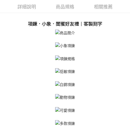
【關於「AFTEE先享後付」】
ATM付款
AFTEE先享後付是「在收到商品之後才付款」的支付方式。 讓您購物簡單
詳細說明
商品規格
相關推薦
便利好安心！
貨到付款
１．簡單：不需註冊會員、不需綁卡、不需儲值。
２．便利：只要手機號碼，簡訊認證，即可結帳。
項鍊．小象．閨蜜好友禮｜客製刻字
３．安心：先確認商品／服務後，再付款。
運送方式
【「AFTEE先享後付」結帳流程】
全家取貨付款
１．於結帳方式選擇「AFTEE先享後付」後，將跳轉至「AFTEE先享後付」
免運費
結帳頁面，進行簡訊認證並確認金額後，即可完成結帳。
２．訂單成立數日內，您將收到繳費通知簡訊。
付款後全家取貨
３．收到繳費通知簡訊後14天內，點擊此簡訊中的連結，可透過四大超商／
ATM／網路銀行／等多元方式進行付款，方視為交易完成。
免運費
※ 請注意：結帳手續完成當下不需立刻繳費，但若您需要取消訂單，請聯絡
購買商品的店家。未經商家同意取消之訂單仍視為有效，需透過AFTEE先享
7-11取貨付款
後付繳納相關費用。
免運費
※ 交易是否成功請以「AFTEE先享後付 」之結帳頁面顯示為準，若有關於
是否繳費成功／繳費後需取消欲退款等相關疑問，請聯繫「AFTEE先享後付
客戶支援中心」
https://netprotections.freshdesk.com/support/home
付款後7-11取貨
免運費
【注意事項】
１．透過由恩沛科技股份有限公司提供之「AFTEE先享後付」服務完成之交
7-11取貨(快速到店)
易，需依本服務之必要範圍內提供個人資料，並將交易相關給付款項請求債
權轉讓予恩沛科技股份有限公司。
免運費
２．關於個人資料處理事宜，請瀏覽以下網址：