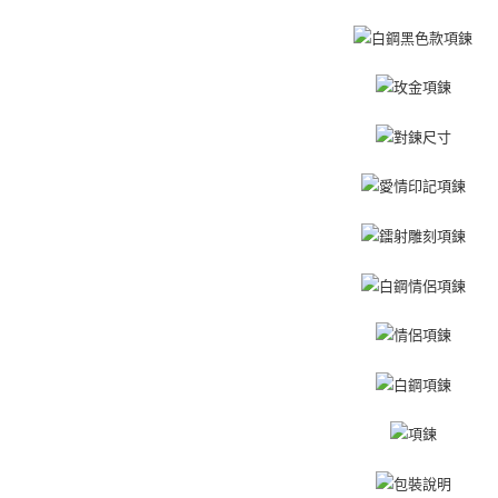
交易，需
7-11取貨
求債權轉
２．關於
免運費
https://aft
３．未成
黑貓宅急便
「AFTE
免運費
任。
４．使用「
郵局掛號
即時審查
結果請求
免運費
５．嚴禁
形，恩沛
機車快遞(
動。
umka
免運費
黑貓到付(
免運費
海外宅配