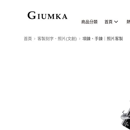
商品分類
首頁
首頁
客製刻字．照片(文創)
項鍊、手鍊｜照片客製