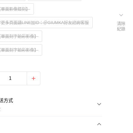
【單面影像鐳刻】
更多頁面請LINE加ID：＠GIUMKA好友諮詢客服
清除
紀錄
【單面刻字鉑彩影像】
【單面刻字鉑彩影像】
送方式
費