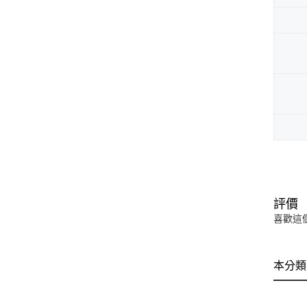
評價
喜歡這
本分類