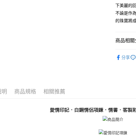
AFTEE先
下美麗的
相關說明
不論是作
【關於「A
的珠寶將
ATM付款
AFTEE
便利好安
貨到付款
１．簡單
２．便利
商品相關分
３．安心
客製刻字．
運送方式
【「AFT
分享
１．於結帳
GIUMKA
全家取貨
付」結帳
免運費
２．訂單
項鍊
白
３．收到繳
項鍊
情
／ATM／
付款後全
※ 請注意
說明
商品規格
相關推薦
免運費
抗過敏白
絡購買商品
先享後付
7-11取貨
情侶項鍊
※ 交易是
愛情印記．白鋼情侶項鍊．情書．客製
是否繳費成
免運費
付客戶支
付款後7-1
【注意事
免運費
１．透過由