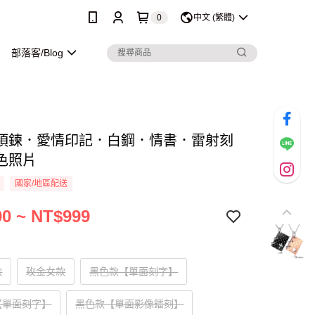
0
中文 (繁體)
部落客/Blog
項鍊．愛情印記．白鋼．情書．雷射刻
色照片
國家/地區配送
0 ~ NT$999
款
玫金女款
黑色款【單面刻字】
【單面刻字】
黑色款【單面影像鐳刻】