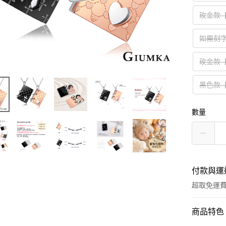
玫金款
如需刻字
玫金款
黑色款
數量
付款與運
超取免運
付款方式
商品特色