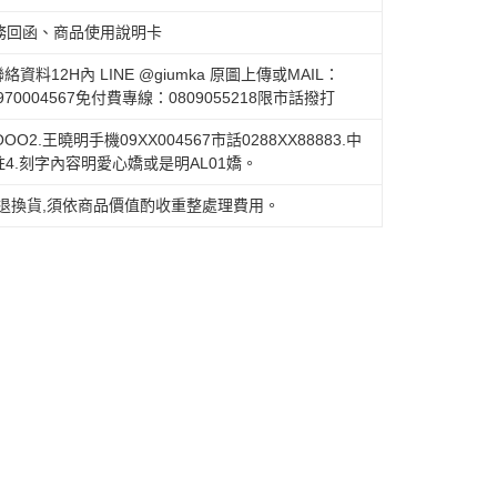
務回函、商品使用說明卡
資料12H內 LINE @giumka 原圖上傳或MAIL：
0970004567免付費專線：0809055218限市話撥打
O2.王曉明手機09XX004567市話0288XX88883.中
註4.刻字內容明愛心嬌或是明AL01嬌。
退換貨,須依商品價值酌收重整處理費用。