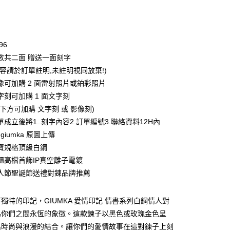
次付款
期付款
0 利率 每期
NT$263
21家銀行
96
0 利率 每期
NT$131
21家銀行
庫商業銀行
第一商業銀行
數共二面 贈送一面刻字
業銀行
彰化商業銀行
 0 利率 每期
NT$65
21家銀行
内容請於訂單註明,未註明視同放棄!)
庫商業銀行
第一商業銀行
業儲蓄銀行
台北富邦商業銀行
業銀行
彰化商業銀行
像可加購 2 面雷射照片或鉑彩照片
 0 利率 每期
NT$32
20家銀行
庫商業銀行
第一商業銀行
華商業銀行
兆豐國際商業銀行
業儲蓄銀行
台北富邦商業銀行
字刻可加購 1 面文字刻
業銀行
彰化商業銀行
小企業銀行
台中商業銀行
庫商業銀行
第一商業銀行
付款
華商業銀行
兆豐國際商業銀行
業儲蓄銀行
台北富邦商業銀行
下方可加購 文字刻 或 影像刻)
台灣）商業銀行
華泰商業銀行
業銀行
彰化商業銀行
小企業銀行
台中商業銀行
華商業銀行
兆豐國際商業銀行
業銀行
遠東國際商業銀行
成立後將1..刻字內容2.訂單編號3.聯絡資料12H內
業儲蓄銀行
台北富邦商業銀行
台灣）商業銀行
華泰商業銀行
小企業銀行
台中商業銀行
業銀行
永豐商業銀行
際商業銀行
臺灣中小企業銀行
@giumka 原圖上傳
業銀行
遠東國際商業銀行
台灣）商業銀行
華泰商業銀行
業銀行
星展（台灣）商業銀行
業銀行
匯豐（台灣）商業銀行
業銀行
永豐商業銀行
寶規格頂級白鋼
業銀行
遠東國際商業銀行
際商業銀行
中國信託商業銀行
業銀行
聯邦商業銀行
業銀行
星展（台灣）商業銀行
櫃高檔首飾IP真空離子電鍍
業銀行
永豐商業銀行
天信用卡公司
際商業銀行
元大商業銀行
際商業銀行
中國信託商業銀行
業銀行
星展（台灣）商業銀行
人節聖誕節送禮對鍊品牌推薦
業銀行
玉山商業銀行
天信用卡公司
際商業銀行
中國信託商業銀行
台灣）商業銀行
台新國際商業銀行
天信用卡公司
託商業銀行
台灣樂天信用卡公司
y
獨特的印記，GIUMKA 愛情印記 情書系列白鋼情人對
為你們之間永恆的象徵。這款鍊子以黑色或玫瑰金色呈
出時尚與浪漫的結合。讓你們的愛情故事在這對鍊子上刻