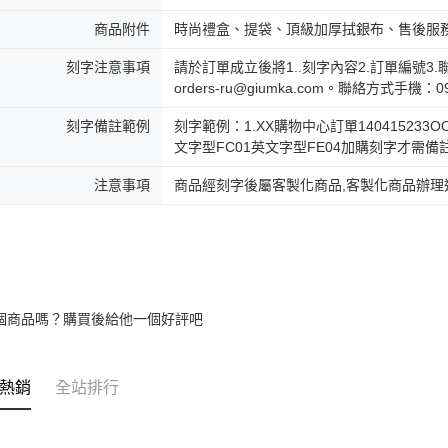
商品附件
時尚禮盒、提袋、頂級加厚拭銀布、售後服
刻字注意事項
請於訂單成立後將1..刻字內容2.訂單編號3.聯絡
orders-ru@giumka.com。聯絡方式手機：
刻字備註範例
刻字範例：1.XX購物中心訂單140415233OOO
文字型FC01英文字型FE04加購刻字才需備
注意事項
商品經刻字後屬客製化商品,客製化商品辦理
個商品嗎？購買後給他一個好評吧
熱銷
全站排行