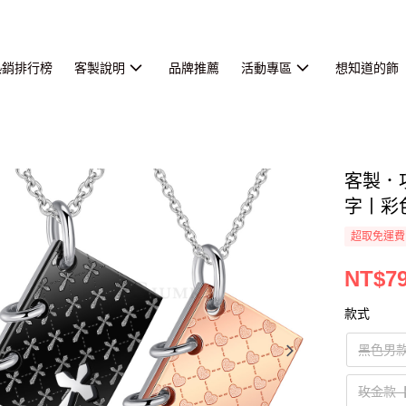
熱銷排行榜
客製說明
品牌推薦
活動專區
想知道的飾
客製．
字丨彩
超取免運費
NT$79
款式
黑色男
玫金款