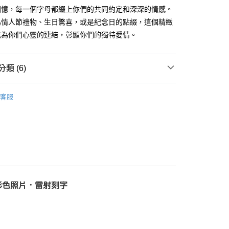
享後付
回憶，每一個字母都綴上你們的共同約定和深深的情感。
為情人節禮物、生日驚喜，或是紀念日的點綴，這個精緻
FTEE先享後付」】
成為你們心靈的連結，彰顯你們的獨特愛情。
先享後付是「在收到商品之後才付款」的支付方式。 讓您購物簡單
心！
：不需註冊會員、不需綁卡、不需儲值。
：只要手機號碼，簡訊認證，即可結帳。
類 (6)
：先確認商品／服務後，再付款。
照片(文創)
項鍊、手鍊｜照片客製
EE先享後付」結帳流程】
客服
方式選擇「AFTEE先享後付」後，將跳轉至「AFTEE先享後
情人對鍊
付款
頁面，進行簡訊認證並確認金額後，即可完成結帳。
成立數日內，您將收到繳費通知簡訊。
鋼 項鍊
費通知簡訊後14天內，點擊此簡訊中的連結，可透過四大超商
侶 項鍊
網路銀行／等多元方式進行付款，方視為交易完成。
家取貨
：結帳手續完成當下不需立刻繳費，但若您需要取消訂單，請聯
鋼
白綱 情人對鍊
的店家。未經商家同意取消之訂單仍視為有效，需透過AFTEE
繳納相關費用。
付款
否成功請以「AFTEE先享後付 」之結帳頁面顯示為準，若有關於
彩色照片．雷射刻字
功／繳費後需取消欲退款等相關疑問，請聯繫「AFTEE先享後
援中心」
https://netprotections.freshdesk.com/support/home
1取貨
項】
恩沛科技股份有限公司提供之「AFTEE先享後付」服務完成之