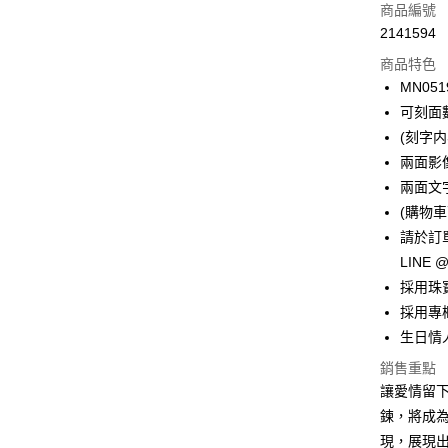
信用卡一
商品編號
2141594
信用卡分
商品特色
3 期 
MN051
6 期 
合作金
可刻面
華南商
12 期
(刻字
合作金
上海商
華南商
兩面影
24 期
合作金
國泰世
上海商
兩面文
華南商
臺灣中
合作金
超商取貨
國泰世
上海商
(購物車
匯豐（
華南商
臺灣中
國泰世
聯邦商
請於訂單
LINE Pay
上海商
匯豐（
臺灣中
元大商
兆豐國
LINE 
聯邦商
匯豐（
Apple Pay
玉山商
台中商
元大商
採用珠
聯邦商
台新國
華泰商
玉山商
街口支付
採用專
元大商
台灣樂
遠東國
台新國
玉山商
生日情
永豐商
台灣樂
悠遊付
台新國
星展（
銷售重點
台灣樂
中國信
Google Pa
讓愛情留下
鍊，將成
全盈+PAY
現，展現