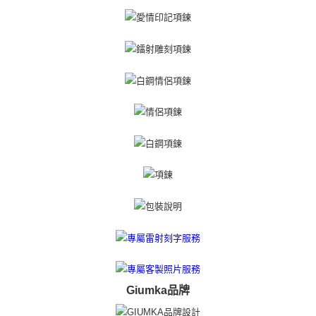
「AFTEE先享後付」(下稱本服務)乃由恩沛科技股份有限公司(下稱 AFTEE )
黑貓宅急便-(離島請自行填寫住址)
所提供，並由 AFTEE 向您收取款項。因使用本服務所須提供之個人資料(包
免运费
含但不限於訂購人姓名、電話，收件人姓名、電話、收件地址)，將交付予
AFTEE 於本服務必要服務範圍內運用。關於 AFTEE 對於個人資料之蒐集、
郵局掛號
處理、利用，詳參 AFTEE 官網之『個人資料蒐集、處理及利用告知聲明』
（
https://aftee.tw/privacypolicy/
）。
免运费
若款項超過繳費期限，將根據當次的金額加收年利率 16% 的逾期滯納金。
機車快遞(限大台北地區運費到付) 下單後請聯絡LINE官方帳號 @gi
未成年的使用者，請事先徵得法定代理人或監護人之同意方可使用
umka
AFTEE。
免运费
若您對於個人資料之處理、利用有任何疑問，或欲行使相關法律權利，請聯
繫恩沛科技股份有限公司。若您不同意我們將上開所示之個人資料，連同必
黑貓到付(離島不適用)
要之購買訂單資訊提供予 AFTEE ，或讓 AFTEE 蒐集處理利用您的個人資
免运费
料，請勿選用本服務。
海外宅配
查看运费
Giumka品牌