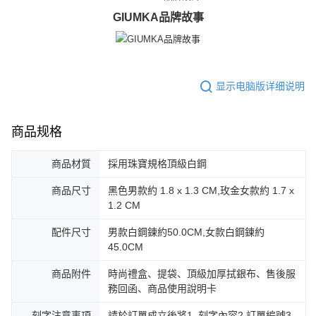
GIUMKA品牌故事
显示电脑版详细说明
商品规格
商品材質
採用珠寶規格頂級白鋼
商品尺寸
黑色男款約 1.8 x 1.3 CM,玫金女款約 1.7 x
1.2 CM
配件尺寸
男款白鋼鍊約50.0CM,女款白鋼鍊約
45.0CM
商品附件
時尚禮盒、提袋、頂級加厚拭銀布、售後服
務回函、商品使用說明卡
刻字注意事項
請於訂單成立後將1..刻字內容2.訂單編號3.