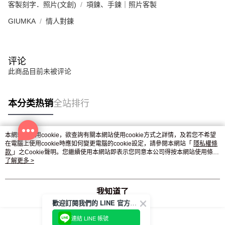
客製刻字．照片(文創)
項鍊、手鍊｜照片客製
GIUMKA
情人對鍊
评论
此商品目前未被评论
本分类热销
全站排行
本網站中使用cookie，欲查詢有關本網站使用cookie方式之詳情，及若您不希望
热门标签
在電腦上使用cookie時應如何變更電腦的cookie設定，請參閱本網站「
隱私權條
款
」之Cookie聲明。您繼續使用本網站即表示您同意本公司得按本網站使用條款
之Cookie聲明使用cookie。
了解更多 >
我知道了
歡迎訂閱我們的 LINE 官方帳號
連結 LINE 帳號