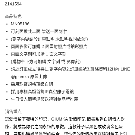
信用卡分期付款
2141594
3期 0利率，每期
NT$263
21家银行
商品特色
6期 0利率，每期
NT$131
21家银行
合作金库商业银行
第一商业银行
MN05196
华南商业银行
彰化商业银行
12期 0利率，每期
NT$65
21家银行
合作金库商业银行
第一商业银行
可刻面數共二面 贈送一面刻字
上海商业储蓄银行
台北富邦商业银行
华南商业银行
彰化商业银行
24期 0利率，每期
NT$32
20家银行
合作金库商业银行
第一商业银行
国泰世华商业银行
兆丰国际商业银行
(刻字内容請於訂單註明,未註明視同放棄!)
上海商业储蓄银行
台北富邦商业银行
华南商业银行
彰化商业银行
台湾中小企业银行
台中商业银行
合作金库商业银行
第一商业银行
兩面影像可加購 2 面雷射照片或鉑彩照片
超商取货付款
国泰世华商业银行
兆丰国际商业银行
上海商业储蓄银行
台北富邦商业银行
汇丰（台湾）商业银行
华泰商业银行
华南商业银行
彰化商业银行
台湾中小企业银行
台中商业银行
兩面文字刻可加購 1 面文字刻
国泰世华商业银行
兆丰国际商业银行
联邦商业银行
远东国际商业银行
LINE Pay
上海商业储蓄银行
台北富邦商业银行
汇丰（台湾）商业银行
华泰商业银行
(購物車下方可加購 文字刻 或 影像刻)
台湾中小企业银行
台中商业银行
元大商业银行
永丰商业银行
兆丰国际商业银行
台湾中小企业银行
联邦商业银行
远东国际商业银行
汇丰（台湾）商业银行
华泰商业银行
請於訂單成立後將1..刻字內容2.訂單編號3.聯絡資料12H內 LINE
Apple Pay
玉山商业银行
星展（台湾）商业银行
台中商业银行
汇丰（台湾）商业银行
元大商业银行
永丰商业银行
联邦商业银行
远东国际商业银行
@giumka 原圖上傳
台新国际商业银行
中国信托商业银行
华泰商业银行
联邦商业银行
玉山商业银行
星展（台湾）商业银行
街口支付
元大商业银行
永丰商业银行
台湾乐天信用卡公司
远东国际商业银行
元大商业银行
採用珠寶規格頂級白鋼
台新国际商业银行
中国信托商业银行
玉山商业银行
星展（台湾）商业银行
永丰商业银行
玉山商业银行
採用專櫃高檔首飾IP真空離子電鍍
台湾乐天信用卡公司
悠遊付
台新国际商业银行
中国信托商业银行
星展（台湾）商业银行
台新国际商业银行
生日情人節聖誕節送禮對鍊品牌推薦
台湾乐天信用卡公司
中国信托商业银行
台湾乐天信用卡公司
Google Pay
销售重点
Plus PAY
讓愛情留下獨特的印記，GIUMKA 愛情印記 情書系列白鋼情人對
AFTEE先享后付
鍊，將成為你們之間永恆的象徵。這款鍊子以黑色或玫瑰金色呈
相关说明
現，展現出時尚與浪漫的結合。讓你們的愛情故事在這對鍊子上刻