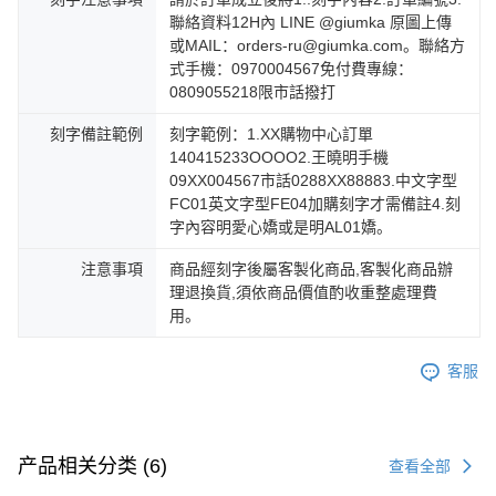
聯絡資料12H內 LINE @giumka 原圖上傳
或MAIL：orders-ru@giumka.com。聯絡方
式手機：0970004567免付費專線：
0809055218限市話撥打
刻字備註範例
刻字範例：1.XX購物中心訂單
140415233OOOO2.王曉明手機
09XX004567市話0288XX88883.中文字型
FC01英文字型FE04加購刻字才需備註4.刻
字內容明愛心嬌或是明AL01嬌。
注意事項
商品經刻字後屬客製化商品,客製化商品辦
理退換貨,須依商品價值酌收重整處理費
用。
客服
产品相关分类 (6)
查看全部