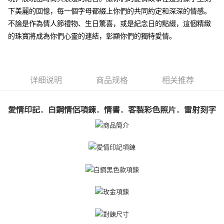
一、關於 AFTEE先享後付
下美麗的回憶，每一個字母都綴上你們的共同約定和深深的情感。
ATM付款
1. 於付款方式選擇AFTEE先享後付，將跳出AFTEE先享後付手機驗證視
不論是作為情人節禮物、生日驚喜，或是紀念日的點綴，這個精緻
窗。
货到付款
2. 進行簡訊驗證之後，即可完成結帳手續。
的珠寶將成為你們心靈的連結，彰顯你們的獨特愛情。
3. 訂單確認後不需事先繳費，商品會配送至您的指定地址。
4. 下訂完成後，您的手機會收到一封繳費通知簡訊，APP會員則會收到
运送方式
AFTEE APP推播通知。
5. 收到商品當下無需繳費，確認無誤後，請再利用繳費通知簡訊或AFTEE
全家取貨付款
APP於四大便利商店‧ATM/網銀等方式進行付款。
详细说明
商品规格
相关推荐
免运费
請留意繳費期限為 14 天。唯有下載 AFTEE App 成為 AFTEE 會員者方能享
付款後全家取貨
有最長 45 天內付款之服務。
愛情印記．白鋼情侶項鍊．情書．客製彩色照片．雷射刻字
免运费
繳費期限，為商家向您請款的時間，再加上使用AFTEE可延長的天數所計算
出。使用AFTEE下訂可以延長您收到商品前的繳費天數，但無法保證一定能
7-11取貨付款
夠在期限內收到商品(例如:預購商品或預計到貨時間較長者)。因此無論收到
免运费
商品與否，仍需要請您在AFTEE規定的時間內完成繳費。
二、付款限制
付款後7-11取貨
1. 初次使用 AFTEE 時，將依認證結果及本公司審查結果，核予每個人不同
免运费
之上限額度
2. 結帳金額須大於NT$30
7-11取貨(快速到店)
3. 目前僅支援台灣會員
免运费
三、聲明條款