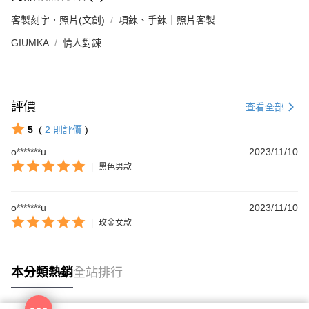
客製刻字．照片(文創)
項鍊、手鍊｜照片客製
GIUMKA
情人對鍊
評價
查看全部
5
(
2
則評價
)
o*******u
2023/11/10
|
黑色男款
o*******u
2023/11/10
|
玫金女款
本分類熱銷
全站排行