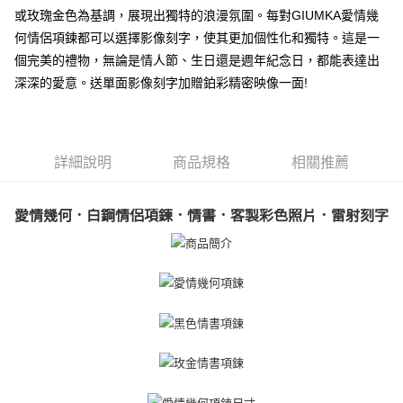
相關說明
或玫瑰金色為基調，展現出獨特的浪漫氛圍。每對GIUMKA愛情幾
【關於「AFTEE先享後付」】
何情侶項鍊都可以選擇影像刻字，使其更加個性化和獨特。這是一
ATM付款
AFTEE先享後付是「在收到商品之後才付款」的支付方式。 讓您購物簡單
個完美的禮物，無論是情人節、生日還是週年紀念日，都能表達出
便利好安心！
貨到付款
１．簡單：不需註冊會員、不需綁卡、不需儲值。
深深的愛意。送單面影像刻字加贈鉑彩精密映像一面!
２．便利：只要手機號碼，簡訊認證，即可結帳。
３．安心：先確認商品／服務後，再付款。
運送方式
【「AFTEE先享後付」結帳流程】
全家取貨付款
１．於結帳方式選擇「AFTEE先享後付」後，將跳轉至「AFTEE先享後付」
詳細說明
商品規格
相關推薦
免運費
結帳頁面，進行簡訊認證並確認金額後，即可完成結帳。
２．訂單成立數日內，您將收到繳費通知簡訊。
付款後全家取貨
３．收到繳費通知簡訊後14天內，點擊此簡訊中的連結，可透過四大超商／
愛情幾何．白鋼情侶項鍊．情書．客製彩色照片．雷射刻字
ATM／網路銀行／等多元方式進行付款，方視為交易完成。
免運費
※ 請注意：結帳手續完成當下不需立刻繳費，但若您需要取消訂單，請聯絡
購買商品的店家。未經商家同意取消之訂單仍視為有效，需透過AFTEE先享
7-11取貨付款
後付繳納相關費用。
免運費
※ 交易是否成功請以「AFTEE先享後付 」之結帳頁面顯示為準，若有關於
是否繳費成功／繳費後需取消欲退款等相關疑問，請聯繫「AFTEE先享後付
客戶支援中心」
https://netprotections.freshdesk.com/support/home
付款後7-11取貨
免運費
【注意事項】
１．透過由恩沛科技股份有限公司提供之「AFTEE先享後付」服務完成之交
7-11取貨(快速到店)
易，需依本服務之必要範圍內提供個人資料，並將交易相關給付款項請求債