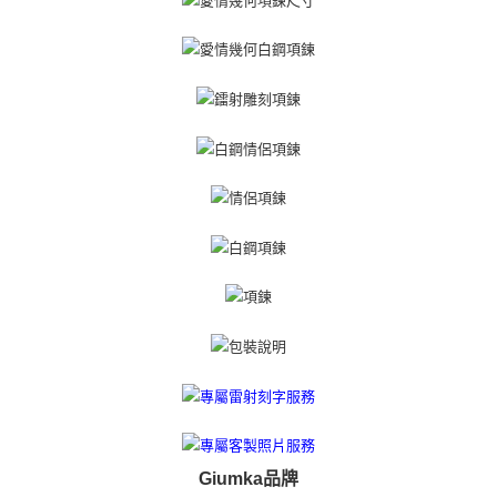
權轉讓予恩沛科技股份有限公司。
免運費
２．關於個人資料處理事宜，請瀏覽以下網址：
https://aftee.tw/terms/#terms3
黑貓宅急便-(離島請自行填寫住址)
３．未成年的使用者請事先徵得法定代理人或監護人之同意方可使用
免運費
「AFTEE先享後付」，若未經同意申辦者引起之損失，本公司不負相關責
任。
郵局掛號
４．使用「AFTEE先享後付」時，將依據個別帳號之用戶狀況，依本公司即
時審查核予不同之上限額度；若仍有額度不足之情形，本公司將視審查結果
免運費
請求用戶進行身份認證。
５．嚴禁一人註冊多個帳號或使用他人資訊註冊。若發現惡意使用之情形，
機車快遞(限大台北地區運費到付) 下單後請聯絡LINE官方帳號 @gi
恩沛科技股份有限公司將有權停止該用戶之使用額度並採取法律行動。
umka
免運費
黑貓到付(離島不適用)
免運費
海外宅配
查看運費
Giumka品牌