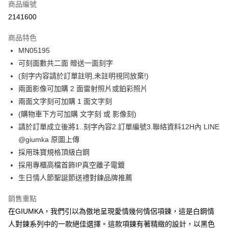
商品編號
信用卡分期付款
2141600
3 期 0 利率 每期
NT$263
21家銀行
商品特色
6 期 0 利率 每期
NT$131
21家銀行
合作金庫商業銀行
第一商業銀行
MN05195
華南商業銀行
彰化商業銀行
12 期 0 利率 每期
NT$65
21家銀行
合作金庫商業銀行
第一商業銀行
可刻面數共二面 贈送一面刻字
上海商業儲蓄銀行
台北富邦商業銀行
華南商業銀行
彰化商業銀行
24 期 0 利率 每期
NT$32
20家銀行
合作金庫商業銀行
第一商業銀行
國泰世華商業銀行
兆豐國際商業銀行
(刻字内容請於訂單註明,未註明視同放棄!)
上海商業儲蓄銀行
台北富邦商業銀行
華南商業銀行
彰化商業銀行
臺灣中小企業銀行
台中商業銀行
合作金庫商業銀行
第一商業銀行
兩面影像可加購 2 面雷射照片或鉑彩照片
超商取貨付款
國泰世華商業銀行
兆豐國際商業銀行
上海商業儲蓄銀行
台北富邦商業銀行
匯豐（台灣）商業銀行
華泰商業銀行
華南商業銀行
彰化商業銀行
臺灣中小企業銀行
台中商業銀行
兩面文字刻可加購 1 面文字刻
國泰世華商業銀行
兆豐國際商業銀行
聯邦商業銀行
遠東國際商業銀行
LINE Pay
上海商業儲蓄銀行
台北富邦商業銀行
匯豐（台灣）商業銀行
華泰商業銀行
(購物車下方可加購 文字刻 或 影像刻)
臺灣中小企業銀行
台中商業銀行
元大商業銀行
永豐商業銀行
兆豐國際商業銀行
臺灣中小企業銀行
聯邦商業銀行
遠東國際商業銀行
匯豐（台灣）商業銀行
華泰商業銀行
請於訂單成立後將1..刻字內容2.訂單編號3.聯絡資料12H內 LINE
Apple Pay
玉山商業銀行
星展（台灣）商業銀行
台中商業銀行
匯豐（台灣）商業銀行
元大商業銀行
永豐商業銀行
聯邦商業銀行
遠東國際商業銀行
@giumka 原圖上傳
台新國際商業銀行
中國信託商業銀行
華泰商業銀行
聯邦商業銀行
玉山商業銀行
星展（台灣）商業銀行
街口支付
元大商業銀行
永豐商業銀行
台灣樂天信用卡公司
遠東國際商業銀行
元大商業銀行
採用珠寶規格頂級白鋼
台新國際商業銀行
中國信託商業銀行
玉山商業銀行
星展（台灣）商業銀行
永豐商業銀行
玉山商業銀行
採用專櫃高檔首飾IP真空離子電鍍
台灣樂天信用卡公司
悠遊付
台新國際商業銀行
中國信託商業銀行
星展（台灣）商業銀行
台新國際商業銀行
生日情人節聖誕節送禮對鍊品牌推薦
台灣樂天信用卡公司
中國信託商業銀行
台灣樂天信用卡公司
Google Pay
銷售重點
全盈+PAY
在GIUMKA，我們引以為傲地呈現愛情幾何情侶項鍊，這是白鋼情
AFTEE先享後付
人對鍊系列中的一款絕佳選擇。這款項鍊有著精緻的設計，以黑色