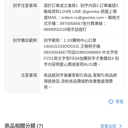
刻字注意事項
請於訂單成立後將1..刻字內容2.訂單編號3.
聯絡資料12H內 LINE @giumka 原圖上傳
或MAIL：orders-ru@giumka.com。聯絡方
式手機：0970004567免付費專線：
0809055218限市話撥打
刻字備註範例
刻字範例：1.XX購物中心訂單
140415233OOOO2.王曉明手機
09XX004567市話0288XX88883.中文字型
FC01英文字型FE04加購刻字才需備註4.刻
字內容明愛心嬌或是明AL01嬌。
注意事項
商品經刻字後屬客製化商品,客製化商品辦
理退換貨,須依商品價值酌收重整處理費
用。
客服
商品相關分類 (7)
查看全部