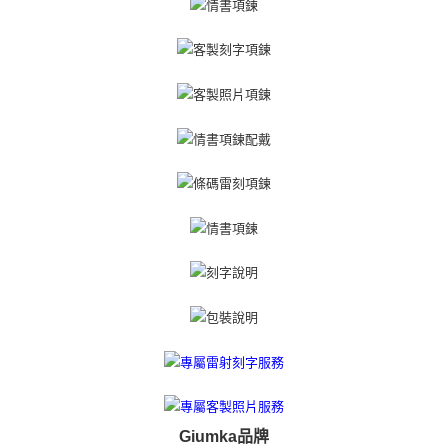
https://aftee.tw/terms/#terms3
黑貓宅急便-(離島請自行填寫住址)
３．未成年的使用者請事先徵得法定代理人或監護人之同意方可使用
免運費
「AFTEE先享後付」，若未經同意申辦者引起之損失，本公司不負相關責
任。
郵局掛號
４．使用「AFTEE先享後付」時，將依據個別帳號之用戶狀況，依本公司即
時審查核予不同之上限額度；若仍有額度不足之情形，本公司將視審查結果
免運費
請求用戶進行身份認證。
５．嚴禁一人註冊多個帳號或使用他人資訊註冊。若發現惡意使用之情形，
機車快遞(限大台北地區運費到付) 下單後請聯絡LINE官方帳號 @gi
恩沛科技股份有限公司將有權停止該用戶之使用額度並採取法律行動。
umka
免運費
黑貓到付(離島不適用)
免運費
海外宅配
查看運費
Giumka品牌