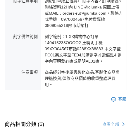
刻字注意事項
請於訂單成立後將1..刻字內容2.訂單編號3.
聯絡資料12H內 LINE @giumka 原圖上傳
或MAIL：orders-ru@giumka.com。聯絡方
式手機：0970004567免付費專線：
0809055218限市話撥打
刻字備註範例
刻字範例：1.XX購物中心訂單
140415233OOOO2.王曉明手機
09XX004567市話0288XX88883.中文字型
FC01英文字型FE04加購刻字才需備註4.刻
字內容明愛心嬌或是明AL01嬌。
注意事項
商品經刻字後屬客製化商品,客製化商品辦
理退換貨,須依商品價值酌收重整處理費
用。
客服
商品相關分類 (6)
查看全部