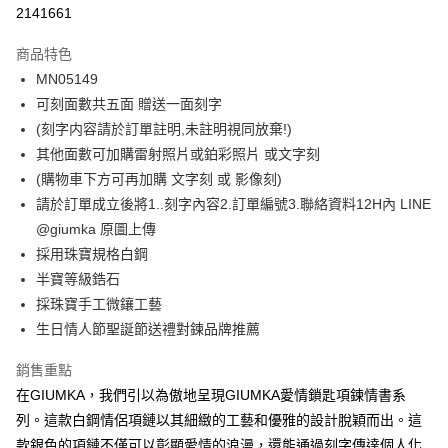
信用卡分期付款
2141661
3 期 0 利率 每期
NT$230
21家銀行
商品特色
6 期 0 利率 每期
NT$115
21家銀行
合作金庫商業銀行
第一商業銀行
MN05149
華南商業銀行
彰化商業銀行
12 期 0 利率 每期
NT$57
21家銀行
合作金庫商業銀行
第一商業銀行
可刻面數共五面 贈送一面刻字
上海商業儲蓄銀行
台北富邦商業銀行
華南商業銀行
彰化商業銀行
24 期 0 利率 每期
NT$28
20家銀行
合作金庫商業銀行
第一商業銀行
國泰世華商業銀行
兆豐國際商業銀行
(刻字内容請於訂單註明,未註明視同放棄!)
上海商業儲蓄銀行
台北富邦商業銀行
華南商業銀行
彰化商業銀行
臺灣中小企業銀行
台中商業銀行
合作金庫商業銀行
第一商業銀行
其他面數可加購雷射照片或鉑彩照片 或文字刻
超商取貨付款
國泰世華商業銀行
兆豐國際商業銀行
上海商業儲蓄銀行
台北富邦商業銀行
匯豐（台灣）商業銀行
華泰商業銀行
華南商業銀行
彰化商業銀行
臺灣中小企業銀行
台中商業銀行
(購物車下方可再加購 文字刻 或 影像刻)
國泰世華商業銀行
兆豐國際商業銀行
聯邦商業銀行
遠東國際商業銀行
LINE Pay
上海商業儲蓄銀行
台北富邦商業銀行
匯豐（台灣）商業銀行
華泰商業銀行
請於訂單成立後將1..刻字內容2.訂單編號3.聯絡資料12H內 LINE
臺灣中小企業銀行
台中商業銀行
元大商業銀行
永豐商業銀行
兆豐國際商業銀行
臺灣中小企業銀行
聯邦商業銀行
遠東國際商業銀行
匯豐（台灣）商業銀行
華泰商業銀行
@giumka 原圖上傳
Apple Pay
玉山商業銀行
星展（台灣）商業銀行
台中商業銀行
匯豐（台灣）商業銀行
元大商業銀行
永豐商業銀行
聯邦商業銀行
遠東國際商業銀行
採用珠寶規格白鋼
台新國際商業銀行
中國信託商業銀行
華泰商業銀行
聯邦商業銀行
玉山商業銀行
星展（台灣）商業銀行
街口支付
元大商業銀行
永豐商業銀行
台灣樂天信用卡公司
遠東國際商業銀行
元大商業銀行
半寶等級鋯石
台新國際商業銀行
中國信託商業銀行
玉山商業銀行
星展（台灣）商業銀行
永豐商業銀行
玉山商業銀行
採珠寶手工微鑲工藝
台灣樂天信用卡公司
悠遊付
台新國際商業銀行
中國信託商業銀行
星展（台灣）商業銀行
台新國際商業銀行
生日情人節聖誕節送禮對鍊品牌推薦
台灣樂天信用卡公司
中國信託商業銀行
台灣樂天信用卡公司
Google Pay
銷售重點
全盈+PAY
在GIUMKA，我們引以為傲地呈現GIUMKA愛情鎖匙項鍊情書系
AFTEE先享後付
列。這款白鋼情侶項鏈以其細緻的工藝和優雅的設計脫穎而出。這
相關說明
款銀色的項鏈不僅可以彰顯愛情的浪漫，還能通過刻字傳達個人化