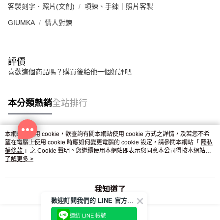
客製刻字．照片(文創)
項鍊、手鍊｜照片客製
GIUMKA
情人對鍊
評價
喜歡這個商品嗎？購買後給他一個好評吧
本分類熱銷
全站排行
本網站中使用 cookie，欲查詢有關本網站使用 cookie 方式之詳情，及若您不希
熱門標籤
望在電腦上使用 cookie 時應如何變更電腦的 cookie 設定，請參閱本網站「
隱私
權條款
」之 Cookie 聲明。您繼續使用本網站即表示您同意本公司得按本網站使
用條款之 Cookie 聲明使用 cookie。
了解更多 >
我知道了
歡迎訂閱我們的 LINE 官方帳號
連結 LINE 帳號