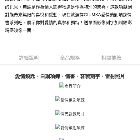
【關於「AFTEE先享後付」】
的訊息。無論是作為情人節禮物還是作為特別的驚喜，這款項鏈絕
ATM付款
AFTEE先享後付是「在收到商品之後才付款」的支付方式。 讓您購物簡單
對能帶來無限的喜悅和感動。現在就選擇GIUMKA愛情鎖匙項鍊情
便利好安心！
貨到付款
１．簡單：不需註冊會員、不需綁卡、不需儲值。
書系列吧，展示你對愛情的真摯和獨特！送單面影像刻字加贈鉑彩
２．便利：只要手機號碼，簡訊認證，即可結帳。
精密映像一面。
３．安心：先確認商品／服務後，再付款。
運送方式
【「AFTEE先享後付」結帳流程】
全家取貨付款
１．於結帳方式選擇「AFTEE先享後付」後，將跳轉至「AFTEE先享後付」
免運費
結帳頁面，進行簡訊認證並確認金額後，即可完成結帳。
詳細說明
商品規格
相關推薦
２．訂單成立數日內，您將收到繳費通知簡訊。
付款後全家取貨
３．收到繳費通知簡訊後14天內，點擊此簡訊中的連結，可透過四大超商／
ATM／網路銀行／等多元方式進行付款，方視為交易完成。
免運費
愛情鎖匙．白鋼項鍊．情書．客製刻字．雷射照片
※ 請注意：結帳手續完成當下不需立刻繳費，但若您需要取消訂單，請聯絡
購買商品的店家。未經商家同意取消之訂單仍視為有效，需透過AFTEE先享
7-11取貨付款
後付繳納相關費用。
免運費
※ 交易是否成功請以「AFTEE先享後付 」之結帳頁面顯示為準，若有關於
是否繳費成功／繳費後需取消欲退款等相關疑問，請聯繫「AFTEE先享後付
客戶支援中心」
https://netprotections.freshdesk.com/support/home
付款後7-11取貨
免運費
【注意事項】
１．透過由恩沛科技股份有限公司提供之「AFTEE先享後付」服務完成之交
7-11取貨(快速到店)
易，需依本服務之必要範圍內提供個人資料，並將交易相關給付款項請求債
權轉讓予恩沛科技股份有限公司。
免運費
２．關於個人資料處理事宜，請瀏覽以下網址：