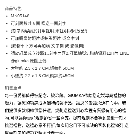
3期 0利率，每期
NT$230
21家银行
商品特色
6期 0利率，每期
NT$115
21家银行
合作金库商业银行
第一商业银行
MN05146
华南商业银行
彰化商业银行
12期 0利率，每期
NT$57
21家银行
合作金库商业银行
第一商业银行
可刻面數共五面 贈送一面刻字
上海商业储蓄银行
台北富邦商业银行
华南商业银行
彰化商业银行
24期 0利率，每期
NT$28
20家银行
合作金库商业银行
第一商业银行
国泰世华商业银行
兆丰国际商业银行
(刻字内容請於訂單註明,未註明視同放棄!)
上海商业储蓄银行
台北富邦商业银行
华南商业银行
彰化商业银行
台湾中小企业银行
台中商业银行
合作金库商业银行
第一商业银行
可加購雷射照片或鉑彩照片 或文字刻
超商取货付款
国泰世华商业银行
兆丰国际商业银行
上海商业储蓄银行
台北富邦商业银行
汇丰（台湾）商业银行
华泰商业银行
华南商业银行
彰化商业银行
台湾中小企业银行
台中商业银行
(購物車下方可再加購 文字刻 或 影像刻)
国泰世华商业银行
兆丰国际商业银行
联邦商业银行
远东国际商业银行
LINE Pay
上海商业储蓄银行
台北富邦商业银行
汇丰（台湾）商业银行
华泰商业银行
請於訂單成立後將1..刻字內容2.訂單編號3.聯絡資料12H內 LINE
台湾中小企业银行
台中商业银行
元大商业银行
永丰商业银行
兆丰国际商业银行
台湾中小企业银行
联邦商业银行
远东国际商业银行
汇丰（台湾）商业银行
华泰商业银行
@giumka 原圖上傳
Apple Pay
玉山商业银行
星展（台湾）商业银行
台中商业银行
汇丰（台湾）商业银行
元大商业银行
永丰商业银行
联邦商业银行
远东国际商业银行
大墜約 2.3 x 1.7 CM,鋼鍊約50CM
台新国际商业银行
中国信托商业银行
华泰商业银行
联邦商业银行
玉山商业银行
星展（台湾）商业银行
街口支付
元大商业银行
永丰商业银行
台湾乐天信用卡公司
远东国际商业银行
元大商业银行
小墜約 2.2 x 1.5 CM,鋼鍊約45CM
台新国际商业银行
中国信托商业银行
玉山商业银行
星展（台湾）商业银行
永丰商业银行
玉山商业银行
台湾乐天信用卡公司
悠遊付
台新国际商业银行
中国信托商业银行
销售重点
星展（台湾）商业银行
台新国际商业银行
台湾乐天信用卡公司
中国信托商业银行
台湾乐天信用卡公司
Google Pay
每一份愛都值得被紀念、被珍藏。GIUMKA帶給您定製專屬禮物的
魔力，讓您的項鍊成為獨特的藝術品，讓您的愛語永遠在心中。我
Plus PAY
們提供多款項鍊供您任選，規劃送禮送到心坎裡有質感有用心的禮
AFTEE先享后付
物,可以讓你更好規劃節省一些開支。提前規劃不要等到最後一刻才
相关说明
挑選禮物，送禮心意不打折,每次紀念日不可或缺的客製化禮物列 送
一、關於 AFTEE先享後付
單面刻字加贈鉑彩精密映像一面。