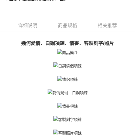
ATM付款
1. 於付款方式選擇AFTEE先享後付，將跳出AFTEE先享後付手機驗證視
窗。
货到付款
2. 進行簡訊驗證之後，即可完成結帳手續。
3. 訂單確認後不需事先繳費，商品會配送至您的指定地址。
4. 下訂完成後，您的手機會收到一封繳費通知簡訊，APP會員則會收到
详细说明
商品规格
相关推荐
运送方式
AFTEE APP推播通知。
5. 收到商品當下無需繳費，確認無誤後，請再利用繳費通知簡訊或AFTEE
全家取貨付款
APP於四大便利商店‧ATM/網銀等方式進行付款。
幾何愛情．白鋼項鍊．情書．客製刻字/照片
免运费
請留意繳費期限為 14 天。唯有下載 AFTEE App 成為 AFTEE 會員者方能享
付款後全家取貨
有最長 45 天內付款之服務。
免运费
繳費期限，為商家向您請款的時間，再加上使用AFTEE可延長的天數所計算
出。使用AFTEE下訂可以延長您收到商品前的繳費天數，但無法保證一定能
7-11取貨付款
夠在期限內收到商品(例如:預購商品或預計到貨時間較長者)。因此無論收到
免运费
商品與否，仍需要請您在AFTEE規定的時間內完成繳費。
二、付款限制
付款後7-11取貨
1. 初次使用 AFTEE 時，將依認證結果及本公司審查結果，核予每個人不同
免运费
之上限額度
2. 結帳金額須大於NT$30
7-11取貨(快速到店)
3. 目前僅支援台灣會員
免运费
三、聲明條款
「AFTEE先享後付」(下稱本服務)乃由恩沛科技股份有限公司(下稱 AFTEE )
黑貓宅急便-(離島請自行填寫住址)