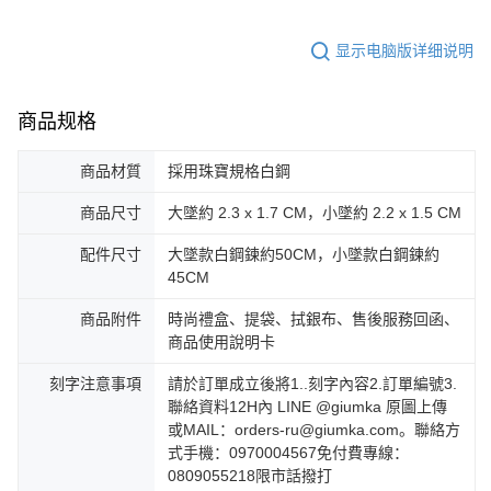
显示电脑版详细说明
商品规格
商品材質
採用珠寶規格白鋼
商品尺寸
大墜約 2.3 x 1.7 CM，小墜約 2.2 x 1.5 CM
配件尺寸
大墜款白鋼鍊約50CM，小墜款白鋼鍊約
45CM
商品附件
時尚禮盒、提袋、拭銀布、售後服務回函、
商品使用說明卡
刻字注意事項
請於訂單成立後將1..刻字內容2.訂單編號3.
聯絡資料12H內 LINE @giumka 原圖上傳
或MAIL：orders-ru@giumka.com。聯絡方
式手機：0970004567免付費專線：
0809055218限市話撥打