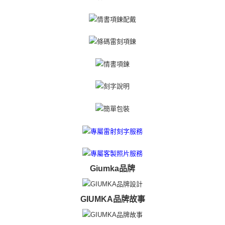
所提供，並由 AFTEE 向您收取款項。因使用本服務所須提供之個人資料(包
免运费
含但不限於訂購人姓名、電話，收件人姓名、電話、收件地址)，將交付予
AFTEE 於本服務必要服務範圍內運用。關於 AFTEE 對於個人資料之蒐集、
郵局掛號
處理、利用，詳參 AFTEE 官網之『個人資料蒐集、處理及利用告知聲明』
（
https://aftee.tw/privacypolicy/
）。
免运费
若款項超過繳費期限，將根據當次的金額加收年利率 16% 的逾期滯納金。
機車快遞(限大台北地區運費到付) 下單後請聯絡LINE官方帳號 @gi
未成年的使用者，請事先徵得法定代理人或監護人之同意方可使用
umka
AFTEE。
免运费
若您對於個人資料之處理、利用有任何疑問，或欲行使相關法律權利，請聯
繫恩沛科技股份有限公司。若您不同意我們將上開所示之個人資料，連同必
黑貓到付(離島不適用)
要之購買訂單資訊提供予 AFTEE ，或讓 AFTEE 蒐集處理利用您的個人資
免运费
料，請勿選用本服務。
海外宅配
查看运费
Giumka品牌
GIUMKA品牌故事