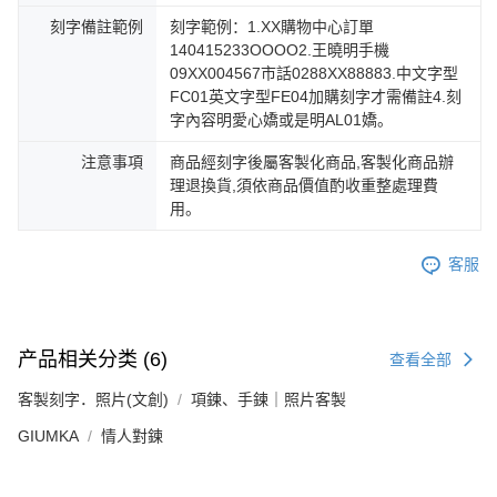
刻字備註範例
刻字範例：1.XX購物中心訂單
140415233OOOO2.王曉明手機
09XX004567市話0288XX88883.中文字型
FC01英文字型FE04加購刻字才需備註4.刻
字內容明愛心嬌或是明AL01嬌。
注意事項
商品經刻字後屬客製化商品,客製化商品辦
理退換貨,須依商品價值酌收重整處理費
用。
客服
产品相关分类 (6)
查看全部
客製刻字．照片(文創)
項鍊、手鍊｜照片客製
GIUMKA
情人對鍊