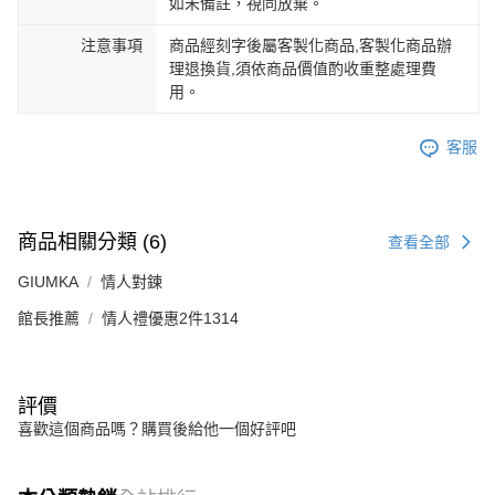
如未備註，視同放棄。
注意事項
商品經刻字後屬客製化商品,客製化商品辦
理退換貨,須依商品價值酌收重整處理費
用。
客服
商品相關分類 (6)
查看全部
GIUMKA
情人對鍊
館長推薦
情人禮優惠2件1314
評價
喜歡這個商品嗎？購買後給他一個好評吧