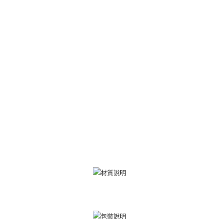
２．關於個人資料處理事宜，請瀏覽以下網址：
https://aftee.tw/terms/#terms3
黑貓宅急便-(離島請自行填寫住址)
３．未成年的使用者請事先徵得法定代理人或監護人之同意方可使用
免運費
「AFTEE先享後付」，若未經同意申辦者引起之損失，本公司不負相關責
任。
郵局掛號
４．使用「AFTEE先享後付」時，將依據個別帳號之用戶狀況，依本公司即
時審查核予不同之上限額度；若仍有額度不足之情形，本公司將視審查結果
免運費
請求用戶進行身份認證。
５．嚴禁一人註冊多個帳號或使用他人資訊註冊。若發現惡意使用之情形，
機車快遞(限大台北地區運費到付) 下單後請聯絡LINE官方帳號 @gi
恩沛科技股份有限公司將有權停止該用戶之使用額度並採取法律行動。
umka
免運費
黑貓到付(離島不適用)
免運費
海外宅配
查看運費