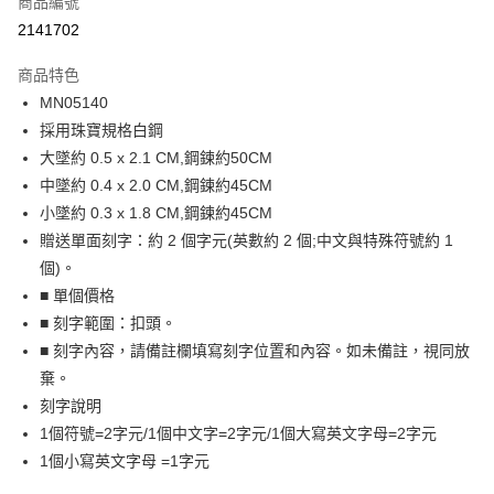
商品編號
信用卡分期付款
2141702
3 期 0 利率 每期
NT$262
21家銀行
商品特色
6 期 0 利率 每期
NT$131
21家銀行
合作金庫商業銀行
第一商業銀行
MN05140
華南商業銀行
彰化商業銀行
12 期 0 利率 每期
NT$65
21家銀行
合作金庫商業銀行
第一商業銀行
採用珠寶規格白鋼
上海商業儲蓄銀行
台北富邦商業銀行
華南商業銀行
彰化商業銀行
24 期 0 利率 每期
NT$32
20家銀行
合作金庫商業銀行
第一商業銀行
國泰世華商業銀行
兆豐國際商業銀行
大墜約 0.5 x 2.1 CM,鋼鍊約50CM
上海商業儲蓄銀行
台北富邦商業銀行
華南商業銀行
彰化商業銀行
臺灣中小企業銀行
台中商業銀行
合作金庫商業銀行
第一商業銀行
中墜約 0.4 x 2.0 CM,鋼鍊約45CM
超商取貨付款
國泰世華商業銀行
兆豐國際商業銀行
上海商業儲蓄銀行
台北富邦商業銀行
匯豐（台灣）商業銀行
華泰商業銀行
華南商業銀行
彰化商業銀行
臺灣中小企業銀行
台中商業銀行
小墜約 0.3 x 1.8 CM,鋼鍊約45CM
國泰世華商業銀行
兆豐國際商業銀行
聯邦商業銀行
遠東國際商業銀行
LINE Pay
上海商業儲蓄銀行
台北富邦商業銀行
匯豐（台灣）商業銀行
華泰商業銀行
贈送單面刻字：約 2 個字元(英數約 2 個;中文與特殊符號約 1
臺灣中小企業銀行
台中商業銀行
元大商業銀行
永豐商業銀行
兆豐國際商業銀行
臺灣中小企業銀行
聯邦商業銀行
遠東國際商業銀行
匯豐（台灣）商業銀行
華泰商業銀行
個)。
Apple Pay
玉山商業銀行
星展（台灣）商業銀行
台中商業銀行
匯豐（台灣）商業銀行
元大商業銀行
永豐商業銀行
聯邦商業銀行
遠東國際商業銀行
■ 單個價格
台新國際商業銀行
中國信託商業銀行
華泰商業銀行
聯邦商業銀行
玉山商業銀行
星展（台灣）商業銀行
街口支付
元大商業銀行
永豐商業銀行
台灣樂天信用卡公司
遠東國際商業銀行
元大商業銀行
■ 刻字範圍：扣頭。
台新國際商業銀行
中國信託商業銀行
玉山商業銀行
星展（台灣）商業銀行
永豐商業銀行
玉山商業銀行
■ 刻字內容，請備註欄填寫刻字位置和內容。如未備註，視同放
台灣樂天信用卡公司
悠遊付
台新國際商業銀行
中國信託商業銀行
星展（台灣）商業銀行
台新國際商業銀行
棄。
台灣樂天信用卡公司
中國信託商業銀行
台灣樂天信用卡公司
Google Pay
刻字說明
全盈+PAY
1個符號=2字元/1個中文字=2字元/1個大寫英文字母=2字元
1個小寫英文字母 =1字元
AFTEE先享後付