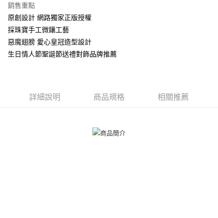
相關說明
銷售重點
【關於「AFTEE先享後付」】
原創設計 網路獨家正版授權
ATM付款
AFTEE先享後付是「在收到商品之後才付款」的支付方式。 讓您購物簡單
採珠寶手工微鑲工藝
便利好安心！
貨到付款
１．簡單：不需註冊會員、不需綁卡、不需儲值。
惡魔翅膀 愛心皇冠造型設計
２．便利：只要手機號碼，簡訊認證，即可結帳。
生日情人節聖誕節送禮對飾品牌推薦
３．安心：先確認商品／服務後，再付款。
運送方式
【「AFTEE先享後付」結帳流程】
全家取貨付款
１．於結帳方式選擇「AFTEE先享後付」後，將跳轉至「AFTEE先享後付」
免運費
結帳頁面，進行簡訊認證並確認金額後，即可完成結帳。
詳細說明
商品規格
相關推薦
２．訂單成立數日內，您將收到繳費通知簡訊。
付款後全家取貨
３．收到繳費通知簡訊後14天內，點擊此簡訊中的連結，可透過四大超商／
ATM／網路銀行／等多元方式進行付款，方視為交易完成。
免運費
※ 請注意：結帳手續完成當下不需立刻繳費，但若您需要取消訂單，請聯絡
購買商品的店家。未經商家同意取消之訂單仍視為有效，需透過AFTEE先享
7-11取貨付款
後付繳納相關費用。
免運費
※ 交易是否成功請以「AFTEE先享後付 」之結帳頁面顯示為準，若有關於
是否繳費成功／繳費後需取消欲退款等相關疑問，請聯繫「AFTEE先享後付
客戶支援中心」
https://netprotections.freshdesk.com/support/home
付款後7-11取貨
免運費
【注意事項】
１．透過由恩沛科技股份有限公司提供之「AFTEE先享後付」服務完成之交
7-11取貨(快速到店)
易，需依本服務之必要範圍內提供個人資料，並將交易相關給付款項請求債
權轉讓予恩沛科技股份有限公司。
免運費