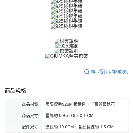
ATM付款
AFTEE先享後付是「在收到商品之後才付款」的支付方式。 讓您購物簡單
便利好安心！
貨到付款
１．簡單：不需註冊會員、不需綁卡、不需儲值。
２．便利：只要手機號碼，簡訊認證，即可結帳。
３．安心：先確認商品／服務後，再付款。
運送方式
【「AFTEE先享後付」結帳流程】
全家取貨付款
１．於結帳方式選擇「AFTEE先享後付」後，將跳轉至「AFTEE先享後付」
免運費
結帳頁面，進行簡訊認證並確認金額後，即可完成結帳。
２．訂單成立數日內，您將收到繳費通知簡訊。
付款後全家取貨
３．收到繳費通知簡訊後14天內，點擊此簡訊中的連結，可透過四大超商／
ATM／網路銀行／等多元方式進行付款，方視為交易完成。
免運費
※ 請注意：結帳手續完成當下不需立刻繳費，但若您需要取消訂單，請聯絡
顯示電腦版詳細說明
購買商品的店家。未經商家同意取消之訂單仍視為有效，需透過AFTEE先享
7-11取貨付款
後付繳納相關費用。
免運費
※ 交易是否成功請以「AFTEE先享後付 」之結帳頁面顯示為準，若有關於
是否繳費成功／繳費後需取消欲退款等相關疑問，請聯繫「AFTEE先享後付
商品規格
客戶支援中心」
https://netprotections.freshdesk.com/support/home
付款後7-11取貨
免運費
【注意事項】
商品材質
國際標準925純銀鑄造、半寶等級鋯石
１．透過由恩沛科技股份有限公司提供之「AFTEE先享後付」服務完成之交
7-11取貨(快速到店)
易，需依本服務之必要範圍內提供個人資料，並將交易相關給付款項請求債
商品尺寸
墬飾約 0.9 x 0.9 x 0.1 CM
權轉讓予恩沛科技股份有限公司。
免運費
２．關於個人資料處理事宜，請瀏覽以下網址：
配件尺寸
總長約 19.0CM、含延長鍊約 1.5 CM
https://aftee.tw/terms/#terms3
黑貓宅急便-(離島請自行填寫住址)