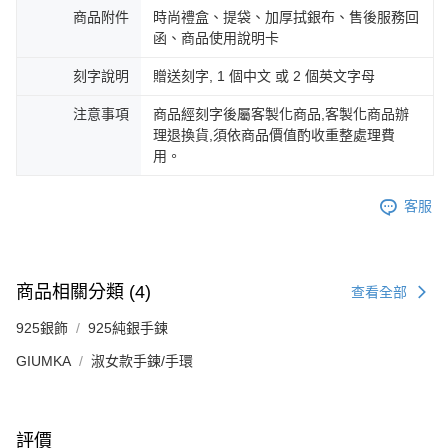
３．未成年的使用者請事先徵得法定代理人或監護人之同意方可使用
商品附件
時尚禮盒、提袋、加厚拭銀布、售後服務回
免運費
「AFTEE先享後付」，若未經同意申辦者引起之損失，本公司不負相關責
函、商品使用說明卡
任。
郵局掛號
４．使用「AFTEE先享後付」時，將依據個別帳號之用戶狀況，依本公司即
刻字說明
贈送刻字, 1 個中文 或 2 個英文字母
時審查核予不同之上限額度；若仍有額度不足之情形，本公司將視審查結果
免運費
請求用戶進行身份認證。
注意事項
商品經刻字後屬客製化商品,客製化商品辦
５．嚴禁一人註冊多個帳號或使用他人資訊註冊。若發現惡意使用之情形，
機車快遞(限大台北地區運費到付) 下單後請聯絡LINE官方帳號 @gi
理退換貨,須依商品價值酌收重整處理費
恩沛科技股份有限公司將有權停止該用戶之使用額度並採取法律行動。
umka
用。
免運費
客服
黑貓到付(離島不適用)
免運費
海外宅配
查看運費
商品相關分類 (4)
查看全部
925銀飾
925純銀手鍊
GIUMKA
淑女款手鍊/手環
評價