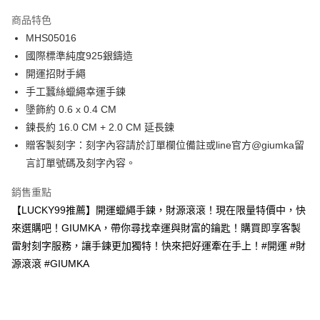
3 期 0 利率 每期
NT$426
21家銀行
商品特色
6 期 0 利率 每期
NT$213
21家銀行
合作金庫商業銀行
第一商業銀行
MHS05016
華南商業銀行
彰化商業銀行
12 期 0 利率 每期
NT$106
21家銀行
合作金庫商業銀行
第一商業銀行
國際標準純度925銀鑄造
上海商業儲蓄銀行
台北富邦商業銀行
華南商業銀行
彰化商業銀行
24 期 0 利率 每期
NT$53
20家銀行
合作金庫商業銀行
第一商業銀行
國泰世華商業銀行
兆豐國際商業銀行
開運招財手繩
上海商業儲蓄銀行
台北富邦商業銀行
華南商業銀行
彰化商業銀行
臺灣中小企業銀行
台中商業銀行
合作金庫商業銀行
第一商業銀行
手工蠶絲蠟繩幸運手鍊
超商取貨付款
國泰世華商業銀行
兆豐國際商業銀行
上海商業儲蓄銀行
台北富邦商業銀行
匯豐（台灣）商業銀行
華泰商業銀行
華南商業銀行
彰化商業銀行
臺灣中小企業銀行
台中商業銀行
墬飾約 0.6 x 0.4 CM
國泰世華商業銀行
兆豐國際商業銀行
聯邦商業銀行
遠東國際商業銀行
LINE Pay
上海商業儲蓄銀行
台北富邦商業銀行
匯豐（台灣）商業銀行
華泰商業銀行
鍊長約 16.0 CM + 2.0 CM 延長鍊
臺灣中小企業銀行
台中商業銀行
元大商業銀行
永豐商業銀行
兆豐國際商業銀行
臺灣中小企業銀行
聯邦商業銀行
遠東國際商業銀行
匯豐（台灣）商業銀行
華泰商業銀行
贈客製刻字：刻字內容請於訂單欄位備註或line官方@giumka留
Apple Pay
玉山商業銀行
星展（台灣）商業銀行
台中商業銀行
匯豐（台灣）商業銀行
元大商業銀行
永豐商業銀行
聯邦商業銀行
遠東國際商業銀行
言訂單號碼及刻字內容。
台新國際商業銀行
中國信託商業銀行
華泰商業銀行
聯邦商業銀行
玉山商業銀行
星展（台灣）商業銀行
街口支付
元大商業銀行
永豐商業銀行
台灣樂天信用卡公司
遠東國際商業銀行
元大商業銀行
台新國際商業銀行
中國信託商業銀行
玉山商業銀行
星展（台灣）商業銀行
銷售重點
永豐商業銀行
玉山商業銀行
台灣樂天信用卡公司
悠遊付
台新國際商業銀行
中國信託商業銀行
【LUCKY99推薦】開運蠟繩手鍊，財源滾滾！現在限量特價中，快
星展（台灣）商業銀行
台新國際商業銀行
台灣樂天信用卡公司
中國信託商業銀行
台灣樂天信用卡公司
Google Pay
來選購吧！GIUMKA，帶你尋找幸運與財富的鑰匙！購買即享客製
雷射刻字服務，讓手鍊更加獨特！快來把好運牽在手上！#開運 #財
全盈+PAY
源滾滾 #GIUMKA
AFTEE先享後付
相關說明
【關於「AFTEE先享後付」】