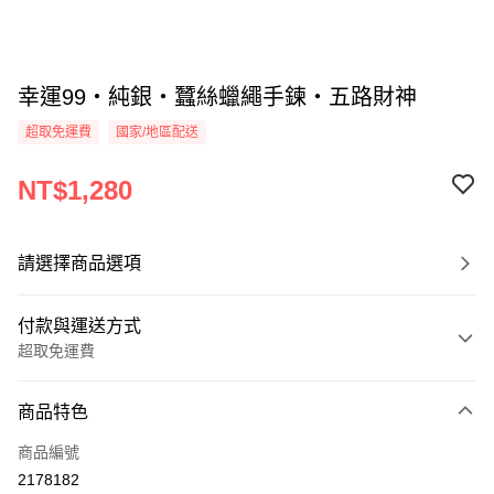
幸運99・純銀・蠶絲蠟繩手鍊・五路財神
超取免運費
國家/地區配送
NT$1,280
請選擇商品選項
付款與運送方式
超取免運費
付款方式
商品特色
信用卡一次付款
商品編號
信用卡分期付款
2178182