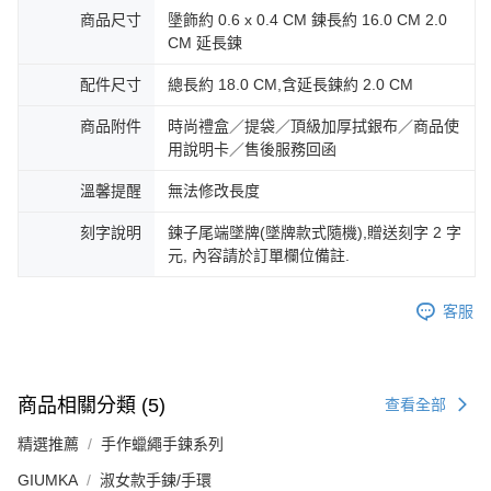
３．未成年的使用者請事先徵得法定代理人或監護人之同意方可使用
商品尺寸
墬飾約 0.6 x 0.4 CM 鍊長約 16.0 CM 2.0
免運費
「AFTEE先享後付」，若未經同意申辦者引起之損失，本公司不負相關責
CM 延長鍊
任。
郵局掛號
４．使用「AFTEE先享後付」時，將依據個別帳號之用戶狀況，依本公司即
配件尺寸
總長約 18.0 CM,含延長鍊約 2.0 CM
時審查核予不同之上限額度；若仍有額度不足之情形，本公司將視審查結果
免運費
請求用戶進行身份認證。
商品附件
時尚禮盒／提袋／頂級加厚拭銀布／商品使
５．嚴禁一人註冊多個帳號或使用他人資訊註冊。若發現惡意使用之情形，
機車快遞(限大台北地區運費到付) 下單後請聯絡LINE官方帳號 @gi
恩沛科技股份有限公司將有權停止該用戶之使用額度並採取法律行動。
用說明卡／售後服務回函
umka
溫馨提醒
無法修改長度
免運費
黑貓到付(離島不適用)
刻字說明
鍊子尾端墜牌(墜牌款式隨機),贈送刻字 2 字
元, 內容請於訂單欄位備註.
免運費
海外宅配
查看運費
客服
商品相關分類 (5)
查看全部
精選推薦
手作蠟繩手鍊系列
GIUMKA
淑女款手鍊/手環