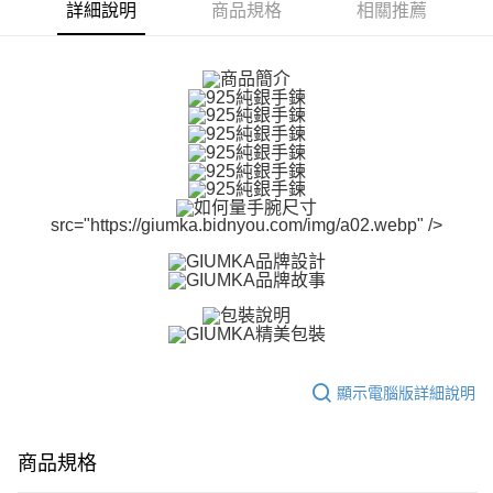
ATM付款
AFTEE先享後付是「在收到商品之後才付款」的支付方式。 讓您購物簡單
詳細說明
商品規格
相關推薦
便利好安心！
貨到付款
１．簡單：不需註冊會員、不需綁卡、不需儲值。
２．便利：只要手機號碼，簡訊認證，即可結帳。
３．安心：先確認商品／服務後，再付款。
運送方式
【「AFTEE先享後付」結帳流程】
全家取貨付款
１．於結帳方式選擇「AFTEE先享後付」後，將跳轉至「AFTEE先享後付」
免運費
結帳頁面，進行簡訊認證並確認金額後，即可完成結帳。
２．訂單成立數日內，您將收到繳費通知簡訊。
付款後全家取貨
３．收到繳費通知簡訊後14天內，點擊此簡訊中的連結，可透過四大超商／
src="https://giumka.bidnyou.com/img/a02.webp" />
ATM／網路銀行／等多元方式進行付款，方視為交易完成。
免運費
※ 請注意：結帳手續完成當下不需立刻繳費，但若您需要取消訂單，請聯絡
購買商品的店家。未經商家同意取消之訂單仍視為有效，需透過AFTEE先享
7-11取貨付款
後付繳納相關費用。
免運費
※ 交易是否成功請以「AFTEE先享後付 」之結帳頁面顯示為準，若有關於
是否繳費成功／繳費後需取消欲退款等相關疑問，請聯繫「AFTEE先享後付
客戶支援中心」
https://netprotections.freshdesk.com/support/home
付款後7-11取貨
免運費
【注意事項】
顯示電腦版詳細說明
１．透過由恩沛科技股份有限公司提供之「AFTEE先享後付」服務完成之交
7-11取貨(快速到店)
易，需依本服務之必要範圍內提供個人資料，並將交易相關給付款項請求債
權轉讓予恩沛科技股份有限公司。
免運費
商品規格
２．關於個人資料處理事宜，請瀏覽以下網址：
https://aftee.tw/terms/#terms3
黑貓宅急便-(離島請自行填寫住址)