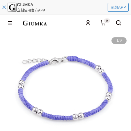
GIUMKA
開啟APP
立刻使用官方APP
0
1
/
9