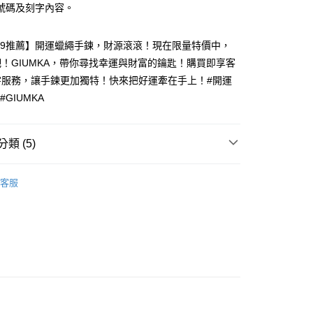
業銀行
永豐商業銀行
際商業銀行
臺灣中小企業銀行
號碼及刻字內容。
業銀行
遠東國際商業銀行
台灣）商業銀行
華泰商業銀行
業銀行
星展（台灣）商業銀行
業銀行
匯豐（台灣）商業銀行
業銀行
永豐商業銀行
業銀行
遠東國際商業銀行
際商業銀行
中國信託商業銀行
業銀行
聯邦商業銀行
業銀行
星展（台灣）商業銀行
業銀行
永豐商業銀行
Y99推薦】開運蠟繩手鍊，財源滾滾！現在限量特價中，
天信用卡公司
際商業銀行
元大商業銀行
際商業銀行
中國信託商業銀行
業銀行
星展（台灣）商業銀行
！GIUMKA，帶你尋找幸運與財富的鑰匙！購買即享客
業銀行
玉山商業銀行
天信用卡公司
際商業銀行
中國信託商業銀行
台灣）商業銀行
台新國際商業銀行
字服務，讓手鍊更加獨特！快來把好運牽在手上！#開運
天信用卡公司
託商業銀行
台灣樂天信用卡公司
y
#GIUMKA
類 (5)
享後付
手作蠟繩手鍊系列
FTEE先享後付」】
客服
先享後付是「在收到商品之後才付款」的支付方式。 讓您購物簡單
淑女款手鍊/手環
心！
：不需註冊會員、不需綁卡、不需儲值。
925純銀手鍊
：只要手機號碼，簡訊認證，即可結帳。
/蠶絲手繩
：先確認商品／服務後，再付款。
925純銀 手鍊/手環
/蠶絲手繩
女生手環/手鍊
EE先享後付」結帳流程】
方式選擇「AFTEE先享後付」後，將跳轉至「AFTEE先享後
付款
頁面，進行簡訊認證並確認金額後，即可完成結帳。
成立數日內，您將收到繳費通知簡訊。