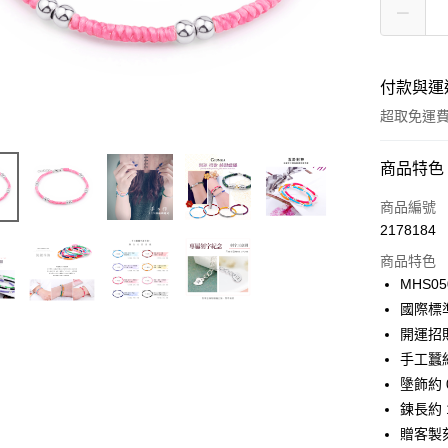
付款與運
超取免運
付款方式
商品特色
信用卡一
商品編號
2178184
信用卡分
商品特色
3 期 
MHS05
6 期 
合作金
國際標
華南商
12 期
開運招
合作金
上海商
華南商
手工蠶
24 期
合作金
國泰世
上海商
墬飾約 0
華南商
臺灣中
合作金
超商取貨
國泰世
上海商
鍊長約 1
匯豐（
華南商
臺灣中
國泰世
聯邦商
贈客製刻
LINE Pay
上海商
匯豐（
臺灣中