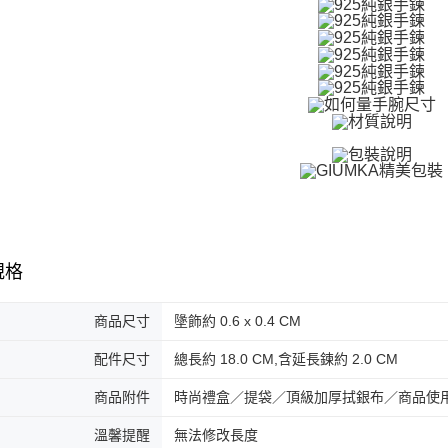
３．收到繳
／ATM／
付款後全
※ 請注意
免運費
絡購買商品
先享後付
7-11取貨
※ 交易是
是否繳費成
免運費
付客戶支
付款後7-1
【注意事
免運費
１．透過由
交易，需
7-11取貨
求債權轉
２．關於
免運費
https://aft
規格
３．未成
黑貓宅急便
「AFTE
免運費
任。
商品尺寸
墬飾約 0.6 x 0.4 CM
４．使用「
郵局掛號
即時審查
配件尺寸
總長約 18.0 CM,含延長鍊約 2.0 CM
結果請求
免運費
５．嚴禁
商品附件
時尚禮盒／提袋／頂級加厚拭銀布／商品使
形，恩沛
機車快遞(
動。
umka
溫馨提醒
無法修改長度