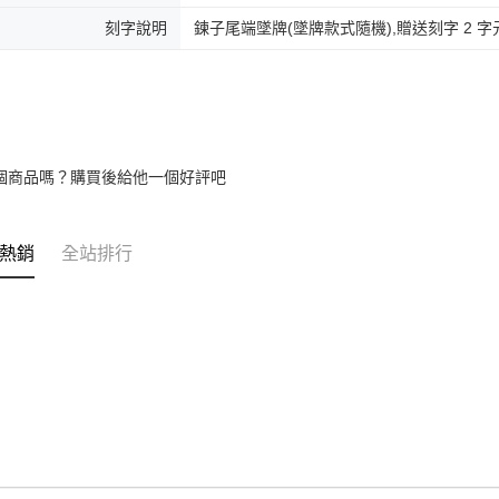
免運費
刻字說明
鍊子尾端墜牌(墜牌款式隨機),贈送刻字 2 字
黑貓到付(
免運費
海外宅配
個商品嗎？購買後給他一個好評吧
熱銷
全站排行