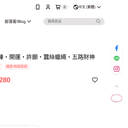
0
中文 (繁體)
部落客/Blog
鍊・開運・許願・蠶絲蠟繩・五路財神
國家/地區配送
280