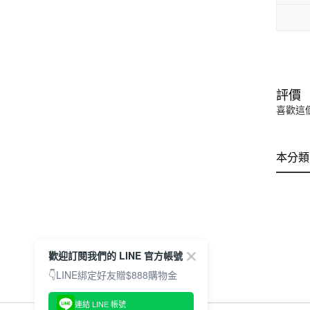
評價
喜歡這
本分類
歡迎訂閱我們的 LINE 官方帳號
👇LINE綁定好友贈$888購物金
連結 LINE 帳號