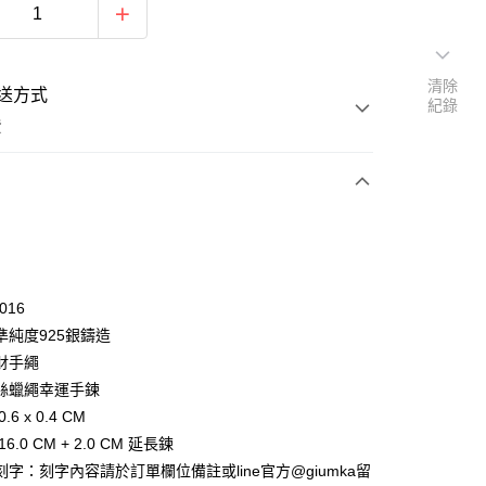
清除
送方式
紀錄
費
次付款
期付款
0 利率 每期
NT$426
21家銀行
016
0 利率 每期
NT$213
21家銀行
庫商業銀行
第一商業銀行
準純度925銀鑄造
業銀行
彰化商業銀行
 0 利率 每期
NT$106
21家銀行
財手繩
庫商業銀行
第一商業銀行
業儲蓄銀行
台北富邦商業銀行
業銀行
彰化商業銀行
絲蠟繩幸運手鍊
 0 利率 每期
NT$53
20家銀行
庫商業銀行
第一商業銀行
華商業銀行
兆豐國際商業銀行
業儲蓄銀行
台北富邦商業銀行
.6 x 0.4 CM
業銀行
彰化商業銀行
小企業銀行
台中商業銀行
庫商業銀行
第一商業銀行
付款
華商業銀行
兆豐國際商業銀行
業儲蓄銀行
台北富邦商業銀行
6.0 CM + 2.0 CM 延長鍊
台灣）商業銀行
華泰商業銀行
業銀行
彰化商業銀行
小企業銀行
台中商業銀行
華商業銀行
兆豐國際商業銀行
業銀行
遠東國際商業銀行
字：刻字內容請於訂單欄位備註或line官方@giumka留
業儲蓄銀行
台北富邦商業銀行
台灣）商業銀行
華泰商業銀行
小企業銀行
台中商業銀行