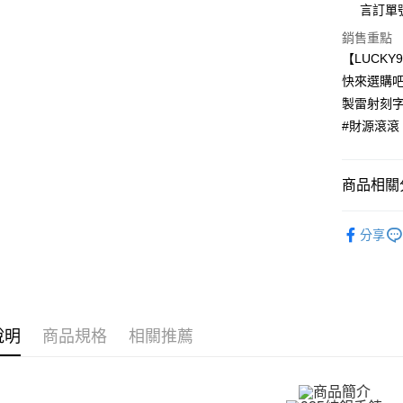
元大商
兆豐國
言訂單
聯邦商
匯豐（
Apple Pay
玉山商
台中商
元大商
銷售重點
聯邦商
台新國
華泰商
玉山商
街口支付
元大商
【LUCK
台灣樂
遠東國
台新國
玉山商
快來選購吧
永豐商
台灣樂
悠遊付
台新國
星展（
製雷射刻
台灣樂
中國信
Google Pa
#財源滾滾 
全盈+PAY
商品相關分
AFTEE先
相關說明
精選推薦
【關於「A
分享
ATM付款
AFTEE
GIUMKA
便利好安
貨到付款
１．簡單
925銀飾
２．便利
手環/手鍊
３．安心
運送方式
說明
商品規格
相關推薦
手環/手鍊
【「AFT
１．於結帳
全家取貨
付」結帳
免運費
２．訂單