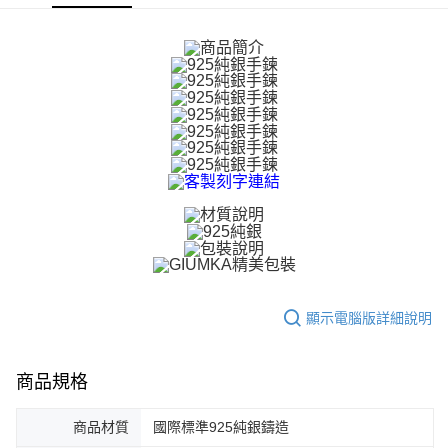
【關於「AFTEE先享後付」】
ATM付款
AFTEE先享後付是「在收到商品之後才付款」的支付方式。 讓您購物簡單
便利好安心！
貨到付款
１．簡單：不需註冊會員、不需綁卡、不需儲值。
２．便利：只要手機號碼，簡訊認證，即可結帳。
３．安心：先確認商品／服務後，再付款。
運送方式
【「AFTEE先享後付」結帳流程】
全家取貨付款
１．於結帳方式選擇「AFTEE先享後付」後，將跳轉至「AFTEE先享後付」
免運費
結帳頁面，進行簡訊認證並確認金額後，即可完成結帳。
２．訂單成立數日內，您將收到繳費通知簡訊。
付款後全家取貨
３．收到繳費通知簡訊後14天內，點擊此簡訊中的連結，可透過四大超商／
ATM／網路銀行／等多元方式進行付款，方視為交易完成。
免運費
※ 請注意：結帳手續完成當下不需立刻繳費，但若您需要取消訂單，請聯絡
購買商品的店家。未經商家同意取消之訂單仍視為有效，需透過AFTEE先享
7-11取貨付款
後付繳納相關費用。
免運費
※ 交易是否成功請以「AFTEE先享後付 」之結帳頁面顯示為準，若有關於
顯示電腦版詳細說明
是否繳費成功／繳費後需取消欲退款等相關疑問，請聯繫「AFTEE先享後付
客戶支援中心」
https://netprotections.freshdesk.com/support/home
付款後7-11取貨
免運費
【注意事項】
商品規格
１．透過由恩沛科技股份有限公司提供之「AFTEE先享後付」服務完成之交
7-11取貨(快速到店)
易，需依本服務之必要範圍內提供個人資料，並將交易相關給付款項請求債
商品材質
國際標準925純銀鑄造
權轉讓予恩沛科技股份有限公司。
免運費
２．關於個人資料處理事宜，請瀏覽以下網址：