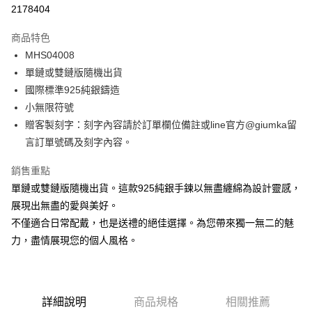
信用卡分期付款
2178404
3 期 0 利率 每期
NT$426
21家銀行
商品特色
6 期 0 利率 每期
NT$213
21家銀行
合作金庫商業銀行
第一商業銀行
MHS04008
華南商業銀行
彰化商業銀行
12 期 0 利率 每期
NT$106
21家銀行
合作金庫商業銀行
第一商業銀行
單鏈或雙鏈版隨機出貨
上海商業儲蓄銀行
台北富邦商業銀行
華南商業銀行
彰化商業銀行
24 期 0 利率 每期
NT$53
20家銀行
合作金庫商業銀行
第一商業銀行
國泰世華商業銀行
兆豐國際商業銀行
國際標準925純銀鑄造
上海商業儲蓄銀行
台北富邦商業銀行
華南商業銀行
彰化商業銀行
臺灣中小企業銀行
台中商業銀行
合作金庫商業銀行
第一商業銀行
小無限符號
超商取貨付款
國泰世華商業銀行
兆豐國際商業銀行
上海商業儲蓄銀行
台北富邦商業銀行
匯豐（台灣）商業銀行
華泰商業銀行
華南商業銀行
彰化商業銀行
臺灣中小企業銀行
台中商業銀行
贈客製刻字：刻字內容請於訂單欄位備註或line官方@giumka留
國泰世華商業銀行
兆豐國際商業銀行
聯邦商業銀行
遠東國際商業銀行
LINE Pay
上海商業儲蓄銀行
台北富邦商業銀行
匯豐（台灣）商業銀行
華泰商業銀行
言訂單號碼及刻字內容。
臺灣中小企業銀行
台中商業銀行
元大商業銀行
永豐商業銀行
兆豐國際商業銀行
臺灣中小企業銀行
聯邦商業銀行
遠東國際商業銀行
匯豐（台灣）商業銀行
華泰商業銀行
Apple Pay
玉山商業銀行
星展（台灣）商業銀行
台中商業銀行
匯豐（台灣）商業銀行
元大商業銀行
永豐商業銀行
銷售重點
聯邦商業銀行
遠東國際商業銀行
台新國際商業銀行
中國信託商業銀行
華泰商業銀行
聯邦商業銀行
玉山商業銀行
星展（台灣）商業銀行
街口支付
單鏈或雙鏈版隨機出貨。這款925純銀手鍊以無盡纏綿為設計靈感，
元大商業銀行
永豐商業銀行
台灣樂天信用卡公司
遠東國際商業銀行
元大商業銀行
台新國際商業銀行
中國信託商業銀行
玉山商業銀行
星展（台灣）商業銀行
展現出無盡的愛與美好。
永豐商業銀行
玉山商業銀行
台灣樂天信用卡公司
悠遊付
台新國際商業銀行
中國信託商業銀行
不僅適合日常配戴，也是送禮的絕佳選擇。為您帶來獨一無二的魅
星展（台灣）商業銀行
台新國際商業銀行
台灣樂天信用卡公司
中國信託商業銀行
台灣樂天信用卡公司
Google Pay
力，盡情展現您的個人風格。
全盈+PAY
AFTEE先享後付
詳細說明
商品規格
相關推薦
相關說明