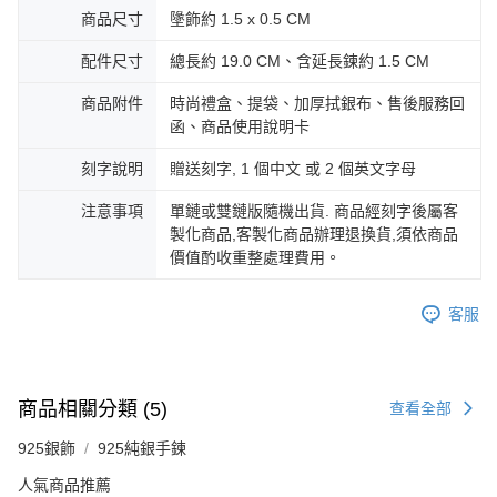
商品尺寸
墬飾約 1.5 x 0.5 CM
https://aftee.tw/terms/#terms3
黑貓宅急便-(離島請自行填寫住址)
３．未成年的使用者請事先徵得法定代理人或監護人之同意方可使用
免運費
「AFTEE先享後付」，若未經同意申辦者引起之損失，本公司不負相關責
配件尺寸
總長約 19.0 CM、含延長鍊約 1.5 CM
任。
郵局掛號
４．使用「AFTEE先享後付」時，將依據個別帳號之用戶狀況，依本公司即
商品附件
時尚禮盒、提袋、加厚拭銀布、售後服務回
時審查核予不同之上限額度；若仍有額度不足之情形，本公司將視審查結果
免運費
函、商品使用說明卡
請求用戶進行身份認證。
５．嚴禁一人註冊多個帳號或使用他人資訊註冊。若發現惡意使用之情形，
機車快遞(限大台北地區運費到付) 下單後請聯絡LINE官方帳號 @gi
刻字說明
贈送刻字, 1 個中文 或 2 個英文字母
恩沛科技股份有限公司將有權停止該用戶之使用額度並採取法律行動。
umka
注意事項
單鏈或雙鏈版隨機出貨. 商品經刻字後屬客
免運費
製化商品,客製化商品辦理退換貨,須依商品
價值酌收重整處理費用。
黑貓到付(離島不適用)
免運費
客服
海外宅配
查看運費
商品相關分類 (5)
查看全部
925銀飾
925純銀手鍊
人氣商品推薦