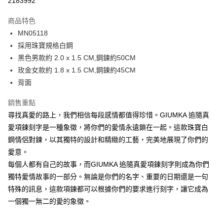
2183992
3 期 0 利率 每期
NT$262
21家銀行
商品特色
6 期 0 利率 每期
NT$131
21家銀行
合作金庫商業銀行
第一商業銀行
MN05118
華南商業銀行
彰化商業銀行
12 期 0 利率 每期
NT$65
21家銀行
合作金庫商業銀行
第一商業銀行
採用珠寶規格白鋼
上海商業儲蓄銀行
台北富邦商業銀行
華南商業銀行
彰化商業銀行
24 期 0 利率 每期
NT$32
20家銀行
合作金庫商業銀行
第一商業銀行
國泰世華商業銀行
兆豐國際商業銀行
黑色男款約 2.0 x 1.5 CM,鋼鍊約50CM
上海商業儲蓄銀行
台北富邦商業銀行
華南商業銀行
彰化商業銀行
臺灣中小企業銀行
台中商業銀行
合作金庫商業銀行
第一商業銀行
玫金女款約 1.8 x 1.5 CM,鋼鍊約45CM
超商取貨付款
國泰世華商業銀行
兆豐國際商業銀行
上海商業儲蓄銀行
台北富邦商業銀行
匯豐（台灣）商業銀行
華泰商業銀行
華南商業銀行
彰化商業銀行
臺灣中小企業銀行
台中商業銀行
背面
國泰世華商業銀行
兆豐國際商業銀行
聯邦商業銀行
遠東國際商業銀行
LINE Pay
上海商業儲蓄銀行
台北富邦商業銀行
匯豐（台灣）商業銀行
華泰商業銀行
臺灣中小企業銀行
台中商業銀行
元大商業銀行
永豐商業銀行
兆豐國際商業銀行
臺灣中小企業銀行
銷售重點
聯邦商業銀行
遠東國際商業銀行
匯豐（台灣）商業銀行
華泰商業銀行
Apple Pay
玉山商業銀行
星展（台灣）商業銀行
台中商業銀行
匯豐（台灣）商業銀行
元大商業銀行
永豐商業銀行
尋找真愛的路上，我們相信每段感情都值得珍惜。GIUMKA 追隨真
聯邦商業銀行
遠東國際商業銀行
台新國際商業銀行
中國信託商業銀行
華泰商業銀行
聯邦商業銀行
玉山商業銀行
星展（台灣）商業銀行
街口支付
愛項鍊刻字是一種象徵，將你們的愛情永遠鎖在一起。這款珠寶白
元大商業銀行
永豐商業銀行
台灣樂天信用卡公司
遠東國際商業銀行
元大商業銀行
台新國際商業銀行
中國信託商業銀行
玉山商業銀行
星展（台灣）商業銀行
鋼情侶對鍊，以其獨特的設計和精緻的工藝，完美地展現了你們的
永豐商業銀行
玉山商業銀行
台灣樂天信用卡公司
悠遊付
台新國際商業銀行
中國信託商業銀行
愛意。
星展（台灣）商業銀行
台新國際商業銀行
台灣樂天信用卡公司
中國信託商業銀行
台灣樂天信用卡公司
Google Pay
每個人都有自己的故事，而GIUMKA 追隨真愛項鍊刻字則成為你們
獨特愛情故事的一部分。無論是你們的名字、重要的日期還是一句
全盈+PAY
特殊的訊息，這款項鍊都可以根據你們的要求進行刻字，讓它成為
AFTEE先享後付
一個獨一無二的愛的象徵。
相關說明