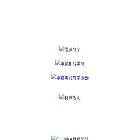
https://aftee.tw/terms/#terms3
黑貓宅急便-(離島請自行填寫住址)
３．未成年的使用者請事先徵得法定代理人或監護人之同意方可使用
免運費
「AFTEE先享後付」，若未經同意申辦者引起之損失，本公司不負相關責
任。
郵局掛號
４．使用「AFTEE先享後付」時，將依據個別帳號之用戶狀況，依本公司即
時審查核予不同之上限額度；若仍有額度不足之情形，本公司將視審查結果
免運費
請求用戶進行身份認證。
５．嚴禁一人註冊多個帳號或使用他人資訊註冊。若發現惡意使用之情形，
機車快遞(限大台北地區運費到付) 下單後請聯絡LINE官方帳號 @gi
恩沛科技股份有限公司將有權停止該用戶之使用額度並採取法律行動。
umka
免運費
黑貓到付(離島不適用)
免運費
海外宅配
查看運費