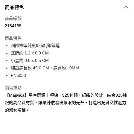
3 期 0 利率 每期
NT$336
21家銀行
商品特色
6 期 0 利率 每期
NT$168
21家銀行
合作金庫商業銀行
第一商業銀行
商品編號
華南商業銀行
彰化商業銀行
12 期 0 利率 每期
NT$84
21家銀行
合作金庫商業銀行
第一商業銀行
2184155
上海商業儲蓄銀行
台北富邦商業銀行
華南商業銀行
彰化商業銀行
24 期 0 利率 每期
NT$42
20家銀行
合作金庫商業銀行
第一商業銀行
國泰世華商業銀行
兆豐國際商業銀行
上海商業儲蓄銀行
台北富邦商業銀行
商品特色
華南商業銀行
彰化商業銀行
臺灣中小企業銀行
台中商業銀行
合作金庫商業銀行
第一商業銀行
超商取貨付款
國泰世華商業銀行
兆豐國際商業銀行
國際標準純度925純銀鑄造
上海商業儲蓄銀行
台北富邦商業銀行
匯豐（台灣）商業銀行
華泰商業銀行
華南商業銀行
彰化商業銀行
臺灣中小企業銀行
台中商業銀行
國泰世華商業銀行
兆豐國際商業銀行
墜飾約 1.2 x 0.9 CM
聯邦商業銀行
遠東國際商業銀行
LINE Pay
上海商業儲蓄銀行
台北富邦商業銀行
匯豐（台灣）商業銀行
華泰商業銀行
臺灣中小企業銀行
台中商業銀行
元大商業銀行
永豐商業銀行
小星約 0.5 x 0.5 CM
兆豐國際商業銀行
臺灣中小企業銀行
聯邦商業銀行
遠東國際商業銀行
匯豐（台灣）商業銀行
華泰商業銀行
Apple Pay
玉山商業銀行
星展（台灣）商業銀行
台中商業銀行
匯豐（台灣）商業銀行
純銀鍊長約 45.0 CM，鍊寬約1.0MM
元大商業銀行
永豐商業銀行
聯邦商業銀行
遠東國際商業銀行
台新國際商業銀行
中國信託商業銀行
華泰商業銀行
聯邦商業銀行
玉山商業銀行
星展（台灣）商業銀行
PN5033
街口支付
元大商業銀行
永豐商業銀行
台灣樂天信用卡公司
遠東國際商業銀行
元大商業銀行
台新國際商業銀行
中國信託商業銀行
玉山商業銀行
星展（台灣）商業銀行
永豐商業銀行
玉山商業銀行
台灣樂天信用卡公司
悠遊付
銷售重點
台新國際商業銀行
中國信託商業銀行
星展（台灣）商業銀行
台新國際商業銀行
【Majalica】星空閃耀｜項鍊．925純銀，細緻的設計，結合925純
台灣樂天信用卡公司
中國信託商業銀行
台灣樂天信用卡公司
Google Pay
銀的高品質材質，讓項鍊散發出耀眼的光芒，打造出充滿女性魅力
全盈+PAY
的淑女項鍊。
AFTEE先享後付
相關說明