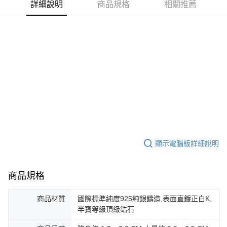
【關於「AFTEE先享後付」】
詳細說明
商品規格
相關推薦
ATM付款
AFTEE先享後付是「在收到商品之後才付款」的支付方式。 讓您購物簡單
便利好安心！
貨到付款
１．簡單：不需註冊會員、不需綁卡、不需儲值。
２．便利：只要手機號碼，簡訊認證，即可結帳。
３．安心：先確認商品／服務後，再付款。
運送方式
【「AFTEE先享後付」結帳流程】
全家取貨付款
１．於結帳方式選擇「AFTEE先享後付」後，將跳轉至「AFTEE先享後付」
免運費
結帳頁面，進行簡訊認證並確認金額後，即可完成結帳。
２．訂單成立數日內，您將收到繳費通知簡訊。
付款後全家取貨
３．收到繳費通知簡訊後14天內，點擊此簡訊中的連結，可透過四大超商／
ATM／網路銀行／等多元方式進行付款，方視為交易完成。
免運費
※ 請注意：結帳手續完成當下不需立刻繳費，但若您需要取消訂單，請聯絡
購買商品的店家。未經商家同意取消之訂單仍視為有效，需透過AFTEE先享
7-11取貨付款
後付繳納相關費用。
顯示電腦版詳細說明
免運費
※ 交易是否成功請以「AFTEE先享後付 」之結帳頁面顯示為準，若有關於
是否繳費成功／繳費後需取消欲退款等相關疑問，請聯繫「AFTEE先享後付
客戶支援中心」
https://netprotections.freshdesk.com/support/home
付款後7-11取貨
商品規格
免運費
【注意事項】
１．透過由恩沛科技股份有限公司提供之「AFTEE先享後付」服務完成之交
商品材質
國際標準純度925純銀鑄造,表面直鍍正白K,
7-11取貨(快速到店)
易，需依本服務之必要範圍內提供個人資料，並將交易相關給付款項請求債
半寶等級頂級鋯石
權轉讓予恩沛科技股份有限公司。
免運費
２．關於個人資料處理事宜，請瀏覽以下網址：