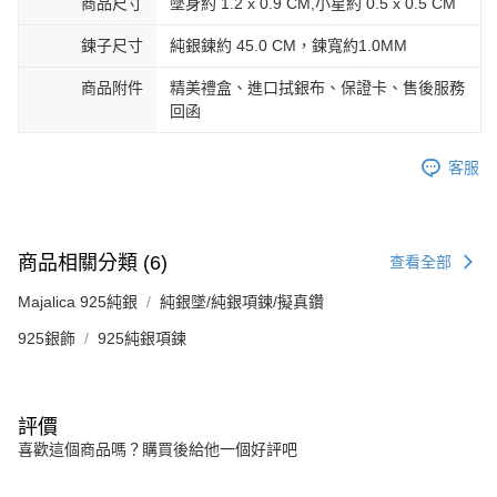
商品尺寸
墜身約 1.2 x 0.9 CM,小星約 0.5 x 0.5 CM
https://aftee.tw/terms/#terms3
黑貓宅急便-(離島請自行填寫住址)
３．未成年的使用者請事先徵得法定代理人或監護人之同意方可使用
免運費
鍊子尺寸
純銀鍊約 45.0 CM，鍊寬約1.0MM
「AFTEE先享後付」，若未經同意申辦者引起之損失，本公司不負相關責
任。
郵局掛號
４．使用「AFTEE先享後付」時，將依據個別帳號之用戶狀況，依本公司即
商品附件
精美禮盒、進口拭銀布、保證卡、售後服務
時審查核予不同之上限額度；若仍有額度不足之情形，本公司將視審查結果
免運費
回函
請求用戶進行身份認證。
５．嚴禁一人註冊多個帳號或使用他人資訊註冊。若發現惡意使用之情形，
機車快遞(限大台北地區運費到付) 下單後請聯絡LINE官方帳號 @gi
恩沛科技股份有限公司將有權停止該用戶之使用額度並採取法律行動。
客服
umka
免運費
黑貓到付(離島不適用)
商品相關分類 (6)
查看全部
免運費
Majalica 925純銀
純銀墜/純銀項鍊/擬真鑽
海外宅配
查看運費
925銀飾
925純銀項鍊
評價
喜歡這個商品嗎？購買後給他一個好評吧