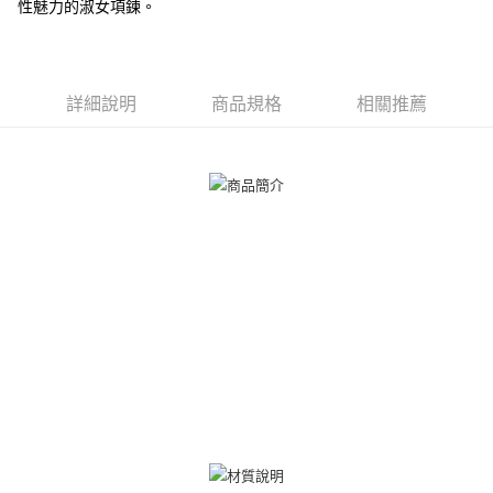
ATM付款
性魅力的淑女項鍊。
AFTEE先享後付是「在收到商品之後才付款」的支付方式。 讓您購物簡單
便利好安心！
貨到付款
１．簡單：不需註冊會員、不需綁卡、不需儲值。
２．便利：只要手機號碼，簡訊認證，即可結帳。
３．安心：先確認商品／服務後，再付款。
運送方式
詳細說明
商品規格
相關推薦
【「AFTEE先享後付」結帳流程】
全家取貨付款
１．於結帳方式選擇「AFTEE先享後付」後，將跳轉至「AFTEE先享後付」
免運費
結帳頁面，進行簡訊認證並確認金額後，即可完成結帳。
２．訂單成立數日內，您將收到繳費通知簡訊。
付款後全家取貨
３．收到繳費通知簡訊後14天內，點擊此簡訊中的連結，可透過四大超商／
ATM／網路銀行／等多元方式進行付款，方視為交易完成。
免運費
※ 請注意：結帳手續完成當下不需立刻繳費，但若您需要取消訂單，請聯絡
購買商品的店家。未經商家同意取消之訂單仍視為有效，需透過AFTEE先享
7-11取貨付款
後付繳納相關費用。
免運費
※ 交易是否成功請以「AFTEE先享後付 」之結帳頁面顯示為準，若有關於
是否繳費成功／繳費後需取消欲退款等相關疑問，請聯繫「AFTEE先享後付
客戶支援中心」
https://netprotections.freshdesk.com/support/home
付款後7-11取貨
免運費
【注意事項】
１．透過由恩沛科技股份有限公司提供之「AFTEE先享後付」服務完成之交
7-11取貨(快速到店)
易，需依本服務之必要範圍內提供個人資料，並將交易相關給付款項請求債
權轉讓予恩沛科技股份有限公司。
免運費
２．關於個人資料處理事宜，請瀏覽以下網址：
https://aftee.tw/terms/#terms3
黑貓宅急便-(離島請自行填寫住址)