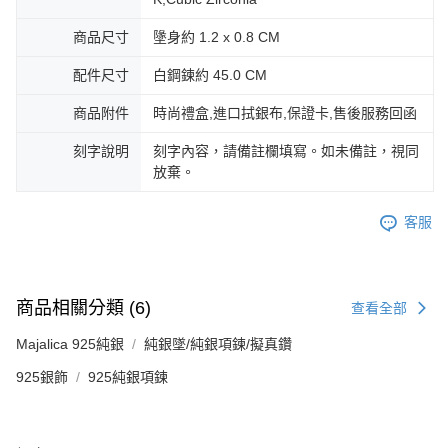
商品尺寸
墬身約 1.2 x 0.8 CM
配件尺寸
白鋼鍊約 45.0 CM
商品附件
時尚禮盒,進口拭銀布,保證卡,售後服務回函
刻字說明
刻字內容，請備註欄填寫。如未備註，視同
放棄。
客服
商品相關分類 (6)
查看全部
Majalica 925純銀
純銀墜/純銀項鍊/擬真鑽
925銀飾
925純銀項鍊