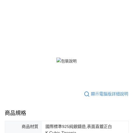
３．未成年的使用者請事先徵得法定代理人或監護人之同意方可使用
免運費
「AFTEE先享後付」，若未經同意申辦者引起之損失，本公司不負相關責
任。
郵局掛號
４．使用「AFTEE先享後付」時，將依據個別帳號之用戶狀況，依本公司即
時審查核予不同之上限額度；若仍有額度不足之情形，本公司將視審查結果
免運費
請求用戶進行身份認證。
５．嚴禁一人註冊多個帳號或使用他人資訊註冊。若發現惡意使用之情形，
機車快遞(限大台北地區運費到付) 下單後請聯絡LINE官方帳號 @gi
恩沛科技股份有限公司將有權停止該用戶之使用額度並採取法律行動。
umka
免運費
黑貓到付(離島不適用)
免運費
海外宅配
查看運費
顯示電腦版詳細說明
商品規格
商品材質
國際標準925純銀鑄造,表面直鍍正白
K,Cubic Zirconia