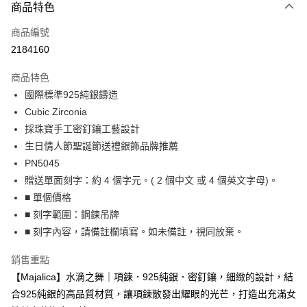
3 期 0 利率 每期
NT$360
21家銀行
商品特色
6 期 0 利率 每期
NT$180
21家銀行
合作金庫商業銀行
第一商業銀行
商品編號
華南商業銀行
彰化商業銀行
12 期 0 利率 每期
NT$90
21家銀行
合作金庫商業銀行
第一商業銀行
2184160
上海商業儲蓄銀行
台北富邦商業銀行
華南商業銀行
彰化商業銀行
24 期 0 利率 每期
NT$45
20家銀行
合作金庫商業銀行
第一商業銀行
國泰世華商業銀行
兆豐國際商業銀行
上海商業儲蓄銀行
台北富邦商業銀行
商品特色
華南商業銀行
彰化商業銀行
臺灣中小企業銀行
台中商業銀行
合作金庫商業銀行
第一商業銀行
超商取貨付款
國泰世華商業銀行
兆豐國際商業銀行
國際標準925純銀鑄造
上海商業儲蓄銀行
台北富邦商業銀行
匯豐（台灣）商業銀行
華泰商業銀行
華南商業銀行
彰化商業銀行
臺灣中小企業銀行
台中商業銀行
國泰世華商業銀行
兆豐國際商業銀行
Cubic Zirconia
聯邦商業銀行
遠東國際商業銀行
LINE Pay
上海商業儲蓄銀行
台北富邦商業銀行
匯豐（台灣）商業銀行
華泰商業銀行
臺灣中小企業銀行
台中商業銀行
元大商業銀行
永豐商業銀行
採珠寶手工密釘鑲工藝設計
兆豐國際商業銀行
臺灣中小企業銀行
聯邦商業銀行
遠東國際商業銀行
匯豐（台灣）商業銀行
華泰商業銀行
Apple Pay
玉山商業銀行
星展（台灣）商業銀行
台中商業銀行
匯豐（台灣）商業銀行
生日情人節聖誕節送禮銀飾品牌推薦
元大商業銀行
永豐商業銀行
聯邦商業銀行
遠東國際商業銀行
台新國際商業銀行
中國信託商業銀行
華泰商業銀行
聯邦商業銀行
玉山商業銀行
星展（台灣）商業銀行
PN5045
街口支付
元大商業銀行
永豐商業銀行
台灣樂天信用卡公司
遠東國際商業銀行
元大商業銀行
台新國際商業銀行
中國信託商業銀行
贈送單面刻字：約 4 個字元。( 2 個中文 或 4 個英文字母)。
玉山商業銀行
星展（台灣）商業銀行
永豐商業銀行
玉山商業銀行
台灣樂天信用卡公司
悠遊付
台新國際商業銀行
中國信託商業銀行
■ 單個價格
星展（台灣）商業銀行
台新國際商業銀行
台灣樂天信用卡公司
■ 刻字範圍：鋼鍊吊牌
中國信託商業銀行
台灣樂天信用卡公司
Google Pay
■ 刻字內容，請備註欄填寫。如未備註，視同放棄。
全盈+PAY
銷售重點
AFTEE先享後付
【Majalica】水滴之舞｜項鍊．925純銀．密釘鑲，細緻的設計，結
相關說明
合925純銀的高品質材質，讓項鍊散發出耀眼的光芒，打造出充滿女
【關於「AFTEE先享後付」】