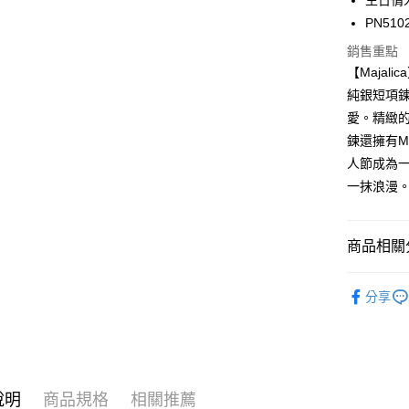
生日情
元大商
兆豐國
聯邦商
匯豐（
Apple Pay
PN510
玉山商
台中商
元大商
聯邦商
台新國
華泰商
玉山商
銷售重點
街口支付
元大商
台灣樂
遠東國
台新國
【Maja
玉山商
永豐商
台灣樂
悠遊付
純銀短項
台新國
星展（
台灣樂
愛。精緻
中國信
Google Pa
鍊還擁有M
全盈+PAY
人節成為
一抹浪漫
AFTEE先
相關說明
【關於「A
ATM付款
商品相關分
AFTEE
便利好安
貨到付款
１．簡單
Majalica
２．便利
分享
925銀飾
３．安心
運送方式
館長推薦
【「AFT
１．於結帳
全家取貨
館長推薦
付」結帳
免運費
２．訂單
說明
商品規格
相關推薦
項鍊
9