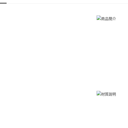
３．收到繳
／ATM／
付款後全
項鍊
女
※ 請注意
免運費
絡購買商品
先享後付
7-11取貨
※ 交易是
是否繳費成
免運費
付客戶支
付款後7-1
【注意事
免運費
１．透過由
交易，需
7-11取貨
求債權轉
２．關於
免運費
https://aft
３．未成
黑貓宅急便
「AFTE
免運費
任。
４．使用「
郵局掛號
即時審查
結果請求
免運費
５．嚴禁
形，恩沛
機車快遞(
動。
umka