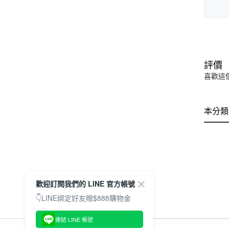
評價
喜歡這
本分類
歡迎訂閱我們的 LINE 官方帳號
👇LINE綁定好友贈$888購物金
連結 LINE 帳號