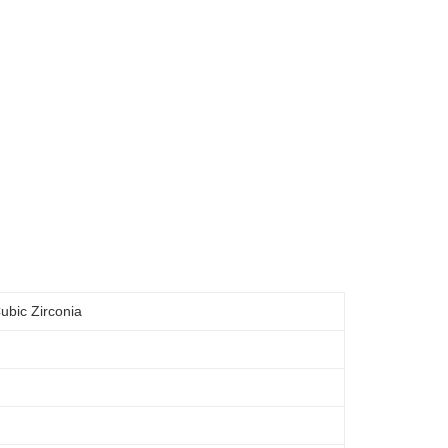
離島不適用)
查看運費
 Zirconia