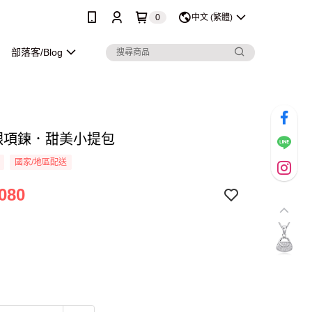
0
中文 (繁體)
部落客/Blog
純銀項鍊．甜美小提包
國家/地區配送
080