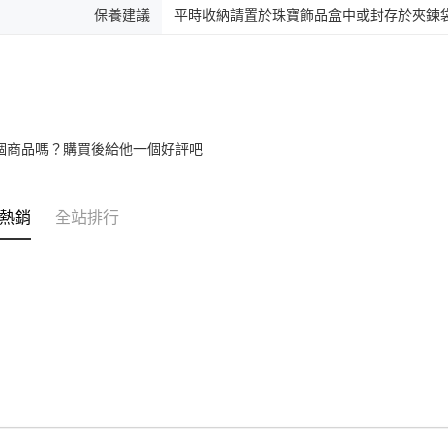
保養建議
平時收納請置於珠寶飾品盒中或封存於夾鍊
個商品嗎？購買後給他一個好評吧
熱銷
全站排行