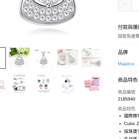
付款與運
超取免運
付款方式
品牌
信用卡一
Majalica
信用卡分
商品特色
3 期 
商品編號
6 期 
合作金
2185940
華南商
12 期
合作金
上海商
商品特色
華南商
24 期
合作金
國泰世
國際標
上海商
華南商
臺灣中
合作金
超商取貨
Cubic Z
國泰世
上海商
匯豐（
華南商
臺灣中
採珠寶
國泰世
聯邦商
LINE Pay
上海商
匯豐（
臺灣中