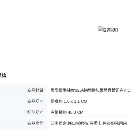
免運費
黑貓到付(
免運費
海外宅配
規格
商品材質
國際標準純度925純銀鑄造,表面直鍍正白K,Cubic
商品尺寸
墜身約 1.0 x 1.1 CM
配件尺寸
白鋼鍊約 45.0 CM
商品附件
時尚禮盒,進口拭銀布,保證卡,售後服務回函