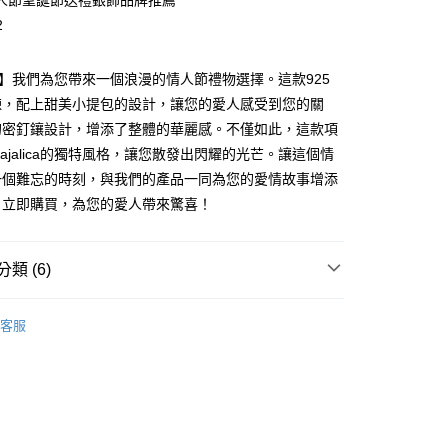
人節聖誕節送禮銀飾品牌推薦
業銀行
永豐商業銀行
際商業銀行
臺灣中小企業銀行
業銀行
遠東國際商業銀行
台灣）商業銀行
華泰商業銀行
2
業銀行
星展（台灣）商業銀行
業銀行
匯豐（台灣）商業銀行
業銀行
永豐商業銀行
業銀行
遠東國際商業銀行
際商業銀行
中國信託商業銀行
業銀行
聯邦商業銀行
業銀行
星展（台灣）商業銀行
業銀行
永豐商業銀行
天信用卡公司
際商業銀行
元大商業銀行
際商業銀行
中國信託商業銀行
lica】我們為您帶來一個浪漫的情人節禮物選擇。這款925
業銀行
星展（台灣）商業銀行
業銀行
玉山商業銀行
天信用卡公司
鍊，配上甜美小提包的設計，讓您的愛人感受到您的關
際商業銀行
中國信託商業銀行
台灣）商業銀行
台新國際商業銀行
天信用卡公司
的密釘鑲設計，增添了整體的華麗感。不僅如此，這款項
託商業銀行
台灣樂天信用卡公司
y
ajalica的獨特風格，讓您散發出閃耀的光芒。讓這個情
一個難忘的時刻，與我們的產品一同為您的愛情故事增添
。立即購買，為您的愛人帶來驚喜！
享後付
FTEE先享後付」】
類 (6)
先享後付是「在收到商品之後才付款」的支付方式。 讓您購物簡單
心！
：不需註冊會員、不需綁卡、不需儲值。
 925純銀
純銀墜/純銀項鍊/擬真鑽
：只要手機號碼，簡訊認證，即可結帳。
客服
925純銀項鍊
：先確認商品／服務後，再付款。
七夕情人禮優惠1件 88 折/2件66折
EE先享後付」結帳流程】
方式選擇「AFTEE先享後付」後，將跳轉至「AFTEE先享後
付款
好評丨獨家
頁面，進行簡訊認證並確認金額後，即可完成結帳。
成立數日內，您將收到繳費通知簡訊。
25純銀項鍊