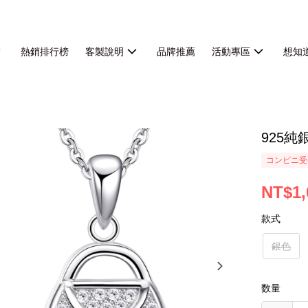
熱銷排行榜
客製說明
品牌推薦
活動專區
想知
925
コンビニ受
NT$1,
款式
銀色
数量