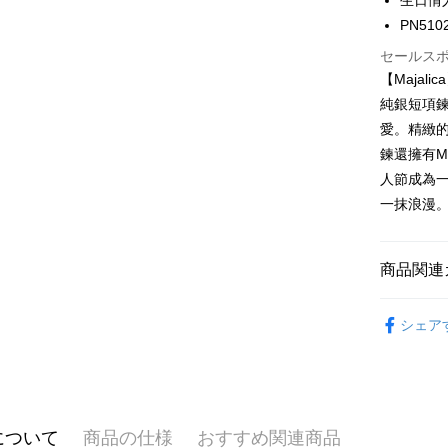
生日情
元大商
兆豐國
聯邦商
HSBC
Apple Pay
玉山商
PN510
台中商
元大商
聯邦商
台新國
華泰商
玉山商
セールス
JKOPAY
元大商
台湾楽
遠東国
台新國
【Maja
玉山商
永豐商
台湾楽
Easy Walle
台新國
純銀短項
星展(台
台湾楽
愛。精緻
中国信
Google Pa
鍊還擁有M
Plus Pay
人節成為
一抹浪漫
AFTEE
説明
一、 AF
ATM払い
商品関連
1.お支払
ドウが表
代金引換
2.SMS
Majalica
3.注文す
シェア
925銀飾
す。
4.ご注文
配送方法
館長推薦
員の場合は
5.商品受
全家取貨
館長推薦
たはアプリ
送料無料
ングでお
について
商品の仕様
おすすめ関連商品
項鍊
9