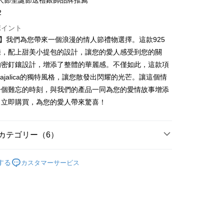
人節聖誕節送禮銀飾品牌推薦
業銀行
永豐商業銀行
際商業銀行
台湾中小企業銀行
業銀行
遠東国際商業銀行
(台湾)商業銀行
華泰商業銀行
業銀行
星展(台湾)商業銀行
2
業銀行
HSBC(台湾)商業銀行
業銀行
永豐商業銀行
業銀行
遠東国際商業銀行
際商業銀行
中国信託商業銀行
業銀行
聯邦商業銀行
業銀行
星展(台湾)商業銀行
ポイント
業銀行
永豐商業銀行
天クレジットカード会社
際商業銀行
元大商業銀行
際商業銀行
中国信託商業銀行
lica】我們為您帶來一個浪漫的情人節禮物選擇。這款925
業銀行
星展(台湾)商業銀行
業銀行
玉山商業銀行
天クレジットカード会社
t
際商業銀行
中国信託商業銀行
鍊，配上甜美小提包的設計，讓您的愛人感受到您的關
湾)商業銀行
台新國際商業銀行
天クレジットカード会社
的密釘鑲設計，增添了整體的華麗感。不僅如此，這款項
託商業銀行
台湾楽天クレジットカード会社
y
ajalica的獨特風格，讓您散發出閃耀的光芒。讓這個情
一個難忘的時刻，與我們的產品一同為您的愛情故事增添
。立即購買，為您的愛人帶來驚喜！
代金後払い
TEE代金後払いについて
カテゴリー（6）
い方法でAFTEE代金後払いを選択すると、携帯電話認証ウィン
示されます。
で認証してお支払い手続を進めてください。
 925純銀
純銀墜/純銀項鍊/擬真鑽
るときのお支払いは不要です。商品はご指定の住所に配送されま
する
カスタマーサービス
925純銀項鍊
が完了すると、携帯に支払い通知のSMSが届きます。アプリ会
七夕情人禮優惠1件 88 折/2件66折
、AFTEE アプリプッシュ通知が届きます。
け取り時のお支払いは不要です。商品を確かめてから、SMSま
付款
好評丨獨家
の通知に従って、4大コンビニ、またはATM/オンラインバンキ
支払いください。
25純銀項鍊