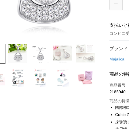
支払いと
コンビニ
お支払い
ブランド
クレジット
Majalica
クレジッ
商品の特
3回払
商品番号
6回払
合作金
2185940
華南商
12回
合作金
上海商
商品の特
華南商
24回
合作金
国泰世
國際標
上海商
華南商
台湾中
合作金
コンビニ
国泰世
Cubic Z
上海商
HSBC
華南商
台湾中
採珠寶
国泰世
聯邦商
LINE Pay
上海商
HSBC
台湾中