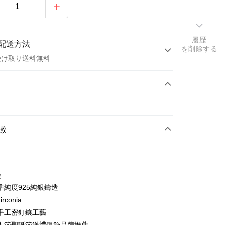
履歴
配送方法
を削除する
受け取り送料無料
方法
カード1回払い
トカード分割払い
徴
い、金利0、毎回
NT$360
21行の銀行
い、金利0、毎回
NT$180
21行の銀行
庫商業銀行
第一商業銀行
業銀行
彰化商業銀行
払い、金利0、毎回
NT$90
21行の銀行
庫商業銀行
第一商業銀行
業儲蓄銀行
台北富邦商業銀行
徴
業銀行
彰化商業銀行
払い、金利0、毎回
NT$45
20行の銀行
庫商業銀行
第一商業銀行
華商業銀行
兆豐國際商業銀行
準純度925純銀鑄造
業儲蓄銀行
台北富邦商業銀行
業銀行
彰化商業銀行
小企業銀行
台中商業銀行
庫商業銀行
第一商業銀行
店頭代金引換
華商業銀行
兆豐國際商業銀行
irconia
業儲蓄銀行
台北富邦商業銀行
(台湾)商業銀行
華泰商業銀行
業銀行
彰化商業銀行
小企業銀行
台中商業銀行
手工密釘鑲工藝
華商業銀行
兆豐國際商業銀行
業銀行
遠東国際商業銀行
業儲蓄銀行
台北富邦商業銀行
(台湾)商業銀行
華泰商業銀行
小企業銀行
台中商業銀行