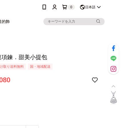
0
日本語
道的飾
純銀項鍊．甜美小提包
け取り送料無料
国・地域配送
080