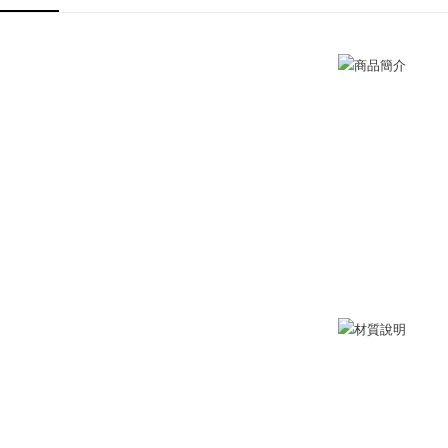
付款後全
代金納付期
項鍊
女
プリをダウ
送料無料
以内まで
7-11取貨
お支払期限
送料無料
もとに計算
期限を延
（例：予
付款後7-1
の有無に関
送料無料
二、支払
7-11取貨
1.初回 
き、限度
送料無料
2.決済金額
3.現在、
黑貓宅急便
送料無料
三、利用規
プロテクシ
郵局掛號
します。
文者の氏
送料無料
これに限ら
されます。
機車快遞(
AFTEE
umka
明』をご