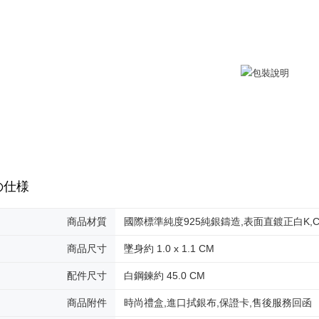
送料無料
AFTEE
なります。
黑貓到付(
延滞納金
送料無料
後見人の同
海外宅配
個人情報
を行使し
cs_tw@netp
を、必要な
AFTEE
意いただ
の仕様
商品材質
國際標準純度925純銀鑄造,表面直鍍正白K,Cubic
商品尺寸
墜身約 1.0 x 1.1 CM
配件尺寸
白鋼鍊約 45.0 CM
商品附件
時尚禮盒,進口拭銀布,保證卡,售後服務回函