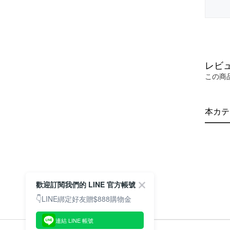
レビ
この商
本カテ
歡迎訂閱我們的 LINE 官方帳號
👇LINE綁定好友贈$888購物金
連結 LINE 帳號