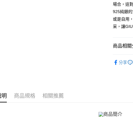
玉山商
街口支付
元大商
場合，這對
台灣樂
遠東國
台新國
玉山商
925純銀
永豐商
台灣樂
悠遊付
台新國
星展（
或是自用
台灣樂
中國信
Google Pa
采，讓GI
全盈+PAY
商品相關分
AFTEE先
相關說明
精選推薦
【關於「A
分享
ATM付款
AFTEE
925銀飾
便利好安
貨到付款
１．簡單
精選推薦
２．便利
館長推薦
３．安心
運送方式
說明
商品規格
相關推薦
GIUMKA
【「AFT
１．於結帳
全家取貨
耳環
9
付」結帳
免運費
２．訂單
耳環
男
３．收到繳
／ATM／
付款後全
耳環
女
※ 請注意
免運費