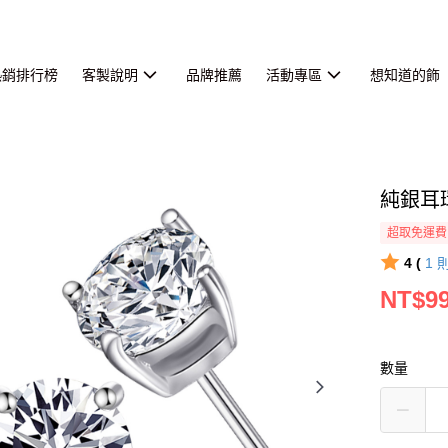
熱銷排行榜
客製說明
品牌推薦
活動專區
想知道的飾
純銀耳
超取免運費
4 (
1
NT$9
數量