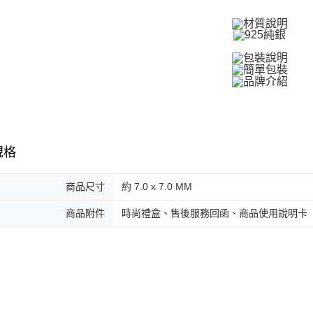
絡購買商品
館長推薦
先享後付
7-11取貨
男生
※ 交易是
9
是否繳費成
免運費
付客戶支
付款後7-1
【注意事
免運費
１．透過由
交易，需
7-11取貨
求債權轉
２．關於
免運費
https://aft
規格
３．未成
黑貓宅急便
「AFTE
免運費
任。
商品尺寸
約 7.0 x 7.0 MM
４．使用「
郵局掛號
即時審查
商品附件
時尚禮盒、售後服務回函、商品使用說明卡
結果請求
免運費
５．嚴禁
形，恩沛
機車快遞(
動。
umka
免運費
黑貓到付(