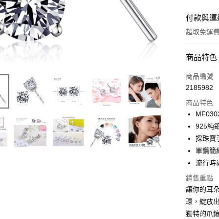
付款與運
超取免運
付款方式
商品特色
信用卡一
商品編號
2185982
信用卡分
商品特色
3 期 
MF030
6 期 
合作金
925
華南商
12 期
採珠寶
合作金
上海商
華南商
單鑽簡
24 期
合作金
國泰世
上海商
流行時
華南商
臺灣中
合作金
超商取貨
國泰世
上海商
匯豐（
華南商
銷售重點
臺灣中
國泰世
聯邦商
LINE Pay
上海商
讓你的耳朵
匯豐（
臺灣中
元大商
兆豐國
聯邦商
環，綻放
匯豐（
Apple Pay
玉山商
台中商
元大商
獨特的爪
聯邦商
台新國
華泰商