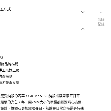
送方式
費
清除
紀錄
次付款
期付款
0 利率 每期
NT$330
21家銀行
23
0 利率 每期
NT$165
21家銀行
庫商業銀行
第一商業銀行
純銀飾品牌推薦
業銀行
彰化商業銀行
 0 利率 每期
NT$82
21家銀行
手工爪鑲工藝
庫商業銀行
第一商業銀行
業儲蓄銀行
台北富邦商業銀行
業銀行
彰化商業銀行
約百搭款
 0 利率 每期
NT$41
20家銀行
庫商業銀行
第一商業銀行
華商業銀行
兆豐國際商業銀行
業儲蓄銀行
台北富邦商業銀行
尚名媛淑女款
業銀行
彰化商業銀行
小企業銀行
台中商業銀行
庫商業銀行
第一商業銀行
付款
華商業銀行
兆豐國際商業銀行
業儲蓄銀行
台北富邦商業銀行
台灣）商業銀行
華泰商業銀行
業銀行
彰化商業銀行
小企業銀行
台中商業銀行
華商業銀行
兆豐國際商業銀行
業銀行
遠東國際商業銀行
業儲蓄銀行
台北富邦商業銀行
感受純銀的奢華，GIUMKA 925純銀爪鑲單鑽耳釘耳
台灣）商業銀行
華泰商業銀行
小企業銀行
台中商業銀行
業銀行
永豐商業銀行
際商業銀行
臺灣中小企業銀行
業銀行
遠東國際商業銀行
出耀眼的光芒。每一顆7MM大小的單鑽都經過精心挑選，
台灣）商業銀行
華泰商業銀行
業銀行
星展（台灣）商業銀行
業銀行
匯豐（台灣）商業銀行
業銀行
永豐商業銀行
鑲設計，讓鑽石更加耀眼夺目。無論是日常穿搭還是特殊
業銀行
遠東國際商業銀行
際商業銀行
中國信託商業銀行
業銀行
聯邦商業銀行