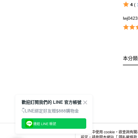
4
(
lwj0423
本分類
歡迎訂閱我們的 LINE 官方帳號
👇LINE綁定好友贈$888購物金
連結 LINE 帳號
本網站中使用 cookie，欲查詢有關
設定，請參閱本網站「
隱私權條款