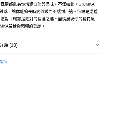
業銀行
星展（台灣）商業銀行
業銀行
永豐商業銀行
耳環都能為你增添自信與品味。不僅如此，GIUMKA
天信用卡公司
際商業銀行
元大商業銀行
際商業銀行
中國信託商業銀行
業銀行
星展（台灣）商業銀行
的質感，讓你能夠長時間佩戴而不感到不適。無論是送禮
業銀行
玉山商業銀行
天信用卡公司
際商業銀行
中國信託商業銀行
台灣）商業銀行
台新國際商業銀行
，這對耳環都是絕對的精選之選。盡情展現你的獨特風
天信用卡公司
託商業銀行
台灣樂天信用卡公司
y
UMKA帶給你閃耀的美麗。
類 (10)
享後付
單鑽耳環系列
FTEE先享後付」】
客服
先享後付是「在收到商品之後才付款」的支付方式。 讓您購物簡單
925純銀耳環
心！
：不需註冊會員、不需綁卡、不需儲值。
小耳環
：只要手機號碼，簡訊認證，即可結帳。
：先確認商品／服務後，再付款。
好評丨獨家
單鑽耳環系列
EE先享後付」結帳流程】
方式選擇「AFTEE先享後付」後，將跳轉至「AFTEE先享後
付款
25純銀 耳環
頁面，進行簡訊認證並確認金額後，即可完成結帳。
成立數日內，您將收到繳費通知簡訊。
生 耳環
費通知簡訊後14天內，點擊此簡訊中的連結，可透過四大超商
網路銀行／等多元方式進行付款，方視為交易完成。
家取貨
生 耳環
：結帳手續完成當下不需立刻繳費，但若您需要取消訂單，請聯