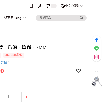
0
中文 (繁體)
部落客/Blog
環．爪鑲．單鑽．7MM
國家/地區配送
則評價
)
90