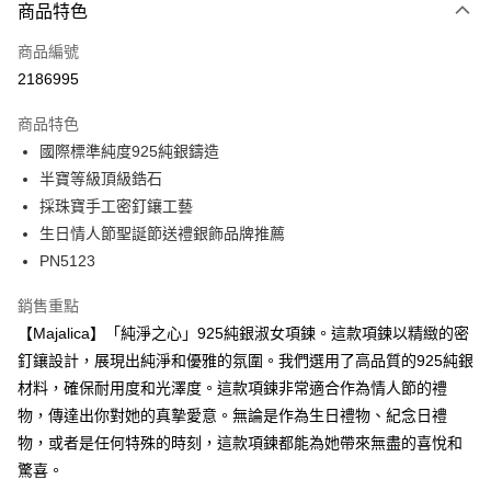
3 期 0 利率 每期
NT$260
21家銀行
商品特色
6 期 0 利率 每期
NT$130
21家銀行
合作金庫商業銀行
第一商業銀行
商品編號
華南商業銀行
彰化商業銀行
12 期 0 利率 每期
NT$65
21家銀行
合作金庫商業銀行
第一商業銀行
2186995
上海商業儲蓄銀行
台北富邦商業銀行
華南商業銀行
彰化商業銀行
24 期 0 利率 每期
NT$32
20家銀行
合作金庫商業銀行
第一商業銀行
國泰世華商業銀行
兆豐國際商業銀行
上海商業儲蓄銀行
台北富邦商業銀行
商品特色
華南商業銀行
彰化商業銀行
臺灣中小企業銀行
台中商業銀行
合作金庫商業銀行
第一商業銀行
超商取貨付款
國泰世華商業銀行
兆豐國際商業銀行
國際標準純度925純銀鑄造
上海商業儲蓄銀行
台北富邦商業銀行
匯豐（台灣）商業銀行
華泰商業銀行
華南商業銀行
彰化商業銀行
臺灣中小企業銀行
台中商業銀行
國泰世華商業銀行
兆豐國際商業銀行
半寶等級頂級鋯石
聯邦商業銀行
遠東國際商業銀行
LINE Pay
上海商業儲蓄銀行
台北富邦商業銀行
匯豐（台灣）商業銀行
華泰商業銀行
臺灣中小企業銀行
台中商業銀行
元大商業銀行
永豐商業銀行
採珠寶手工密釘鑲工藝
兆豐國際商業銀行
臺灣中小企業銀行
聯邦商業銀行
遠東國際商業銀行
匯豐（台灣）商業銀行
華泰商業銀行
Apple Pay
玉山商業銀行
星展（台灣）商業銀行
台中商業銀行
匯豐（台灣）商業銀行
生日情人節聖誕節送禮銀飾品牌推薦
元大商業銀行
永豐商業銀行
聯邦商業銀行
遠東國際商業銀行
台新國際商業銀行
中國信託商業銀行
華泰商業銀行
聯邦商業銀行
玉山商業銀行
星展（台灣）商業銀行
PN5123
街口支付
元大商業銀行
永豐商業銀行
台灣樂天信用卡公司
遠東國際商業銀行
元大商業銀行
台新國際商業銀行
中國信託商業銀行
玉山商業銀行
星展（台灣）商業銀行
永豐商業銀行
玉山商業銀行
台灣樂天信用卡公司
悠遊付
銷售重點
台新國際商業銀行
中國信託商業銀行
星展（台灣）商業銀行
台新國際商業銀行
【Majalica】「純淨之心」925純銀淑女項鍊。這款項鍊以精緻的密
台灣樂天信用卡公司
中國信託商業銀行
台灣樂天信用卡公司
Google Pay
釘鑲設計，展現出純淨和優雅的氛圍。我們選用了高品質的925純銀
全盈+PAY
材料，確保耐用度和光澤度。這款項鍊非常適合作為情人節的禮
物，傳達出你對她的真摯愛意。無論是作為生日禮物、紀念日禮
AFTEE先享後付
物，或者是任何特殊的時刻，這款項鍊都能為她帶來無盡的喜悅和
相關說明
驚喜。
【關於「AFTEE先享後付」】