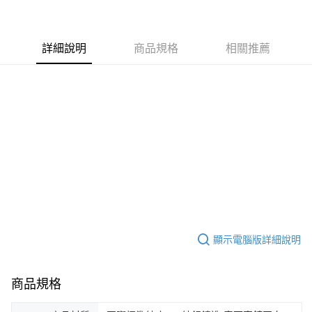
ATM付款
AFTEE先享後付是「在收到商品之後才付款」的支付方式。 讓您購物簡單
便利好安心！
貨到付款
１．簡單：不需註冊會員、不需綁卡、不需儲值。
２．便利：只要手機號碼，簡訊認證，即可結帳。
詳細說明
商品規格
相關推薦
３．安心：先確認商品／服務後，再付款。
運送方式
【「AFTEE先享後付」結帳流程】
全家取貨付款
１．於結帳方式選擇「AFTEE先享後付」後，將跳轉至「AFTEE先享後付」
免運費
結帳頁面，進行簡訊認證並確認金額後，即可完成結帳。
２．訂單成立數日內，您將收到繳費通知簡訊。
付款後全家取貨
３．收到繳費通知簡訊後14天內，點擊此簡訊中的連結，可透過四大超商／
ATM／網路銀行／等多元方式進行付款，方視為交易完成。
免運費
※ 請注意：結帳手續完成當下不需立刻繳費，但若您需要取消訂單，請聯絡
購買商品的店家。未經商家同意取消之訂單仍視為有效，需透過AFTEE先享
7-11取貨付款
後付繳納相關費用。
免運費
※ 交易是否成功請以「AFTEE先享後付 」之結帳頁面顯示為準，若有關於
是否繳費成功／繳費後需取消欲退款等相關疑問，請聯繫「AFTEE先享後付
客戶支援中心」
https://netprotections.freshdesk.com/support/home
付款後7-11取貨
免運費
顯示電腦版詳細說明
【注意事項】
１．透過由恩沛科技股份有限公司提供之「AFTEE先享後付」服務完成之交
7-11取貨(快速到店)
易，需依本服務之必要範圍內提供個人資料，並將交易相關給付款項請求債
權轉讓予恩沛科技股份有限公司。
免運費
商品規格
２．關於個人資料處理事宜，請瀏覽以下網址：
https://aftee.tw/terms/#terms3
黑貓宅急便-(離島請自行填寫住址)