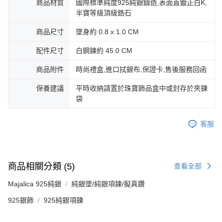
商品材質
國際標準純度925純銀鑄造,表面直鍍正白K,
３．未成年的使用者請事先徵得法定代理人或監護人之同意方可使用
免運費
半寶等級頂級鋯石
「AFTEE先享後付」，若未經同意申辦者引起之損失，本公司不負相關責
任。
郵局掛號
４．使用「AFTEE先享後付」時，將依據個別帳號之用戶狀況，依本公司即
商品尺寸
墜身約 0.8 x 1.0 CM
時審查核予不同之上限額度；若仍有額度不足之情形，本公司將視審查結果
免運費
請求用戶進行身份認證。
配件尺寸
白鋼鍊約 45.0 CM
５．嚴禁一人註冊多個帳號或使用他人資訊註冊。若發現惡意使用之情形，
機車快遞(限大台北地區運費到付) 下單後請聯絡LINE官方帳號 @gi
恩沛科技股份有限公司將有權停止該用戶之使用額度並採取法律行動。
商品附件
時尚禮盒,進口拭銀布,保證卡,售後服務回函
umka
免運費
保養建議
平時收納請置於珠寶飾品盒中或封存於夾鍊
袋
黑貓到付(離島不適用)
免運費
客服
海外宅配
查看運費
商品相關分類 (5)
查看全部
Majalica 925純銀
純銀墜/純銀項鍊/擬真鑽
925銀飾
925純銀項鍊