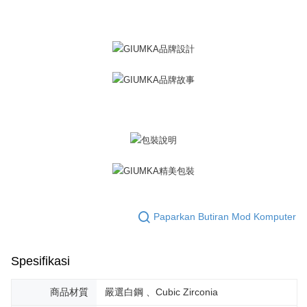
Penghantaran percuma
menerima pesanan anda semasa tempoh pembayaran (cth.: produk
prapesanan atau produk yang mungkin mengambil masa yang lebih
黑貓宅急便-(離島請自行填寫住址)
lama untuk dihantar). Oleh itu, anda dikehendaki membuat pembayaran
kepada AFTEE dalam tempoh sama ada anda menerima pesanan.
Penghantaran percuma
Kedua, Sekatan Pembayaran
郵局掛號
1. Jumlah yang diperakui untuk pengguna kali pertama boleh sehingga
Penghantaran percuma
NT$10,000. Amaun diperakui sebenar yang diluluskan akan berdasarkan
keputusan pensijilan dan semakan oleh AFTEE.
2. Amaun perbelanjaan minimum mestilah lebih besar daripada NT$20.
機車快遞(限大台北地區運費到付) 下單後請聯絡LINE官方帳號 @gi
3. Pada masa ini hanya tersedia untuk ahli Taiwan.
umka
Penghantaran percuma
Ketiga, Syarat Perkhidmatan
Perkhidmatan AFTEE Beli Sekarang Bayar Kemudian disediakan oleh NP
黑貓到付(離島不適用)
Taiwan, Inc. dan AFTEE akan membuat bil kepada pengguna. AFTEE
akan menggunakan data peribadi yang dikumpul (termasuk nama
Penghantaran percuma
pembeli, no. telefon, nama penerima, no. telefon, alamat penerima) untuk
Paparkan Butiran Mod Komputer
penggunaan perkhidmatan. Sila rujuk kepada "Penyata Pengumpulan
海外宅配
Kadar Penghantaran
Data Peribadi, Pemprosesan, Penggunaan"
(https://aftee.tw/privacypolicy/
) untuk maklumat lanjut.
Spesifikasi
Jumlah yang diperakui untuk pengguna kali pertama yang lulus
kelulusan boleh sehingga NT$10,000. Jika pengguna tidak membuat
商品材質
嚴選白鋼 、Cubic Zirconia
pembayaran dalam tempoh tersebut, yuran pembayaran lewat sebanyak
20% setahun akan dikenakan. Pengguna bawah umur dikehendaki