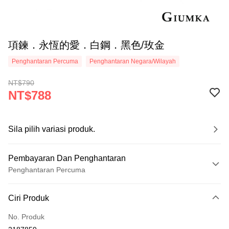
項鍊．永恆的愛．白鋼．黑色/玫金
Penghantaran Percuma
Penghantaran Negara/Wilayah
NT$790
NT$788
Sila pilih variasi produk.
Pembayaran Dan Penghantaran
Penghantaran Percuma
Kaedah Pembayaran
Ciri Produk
Kad Kredit (Bayaran Penuh)
No. Produk
Ansuran Kad Kredit