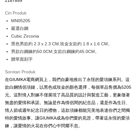
2187859
3 ansuran pada kadar faedah 0,
NT$262
setiap ansuran
Ciri Produk
21 Bank
6 ansuran pada kadar faedah 0,
NT$131
setiap
Taiwan Cooperative Bank
Bank Komersial Pertama
MN05205
Hua Nan Commercial
Chang Hwa Commercial
ansuran
21 Bank
Bank
Bank
嚴選白鋼
12 ansuran pada kadar faedah 0,
NT$65
setiap ansuran
Taiwan Cooperative Bank
Bank Komersial Pertama
The Shanghai
Bank Komersial Taipei
Cubic Zirconia
Hua Nan Commercial Bank
Chang Hwa Commercial Bank
21 Bank
24 ansuran pada kadar faedah 0,
NT$32
setiap
Taiwan Cooperative Bank
Bank Komersial Pertama
Commercial & Savings
Fubon
黑色男款約 2.3 x 2.3 CM,玫金女款約 1.8 x 1.6 CM。
The Shanghai Commercial &
Bank Komersial Taipei Fubon
Hua Nan Commercial
Chang Hwa Commercial
ansuran
Bank
20 Bank
Savings Bank
男款白鋼鍊約50.0CM,女款白鋼鍊約45.0CM。
Bank
Bank
Bank Cathay United
Mega International
Taiwan Cooperative Bank
Bank Komersial Pertama
Bank Cathay United
Mega International Commercial
Pengambilan di Kedai Serbaneka
贈單面刻字
The Shanghai
Bank Komersial Taipei
Commercial Bank
Hua Nan Commercial Bank
Chang Hwa Commercial Bank
Bank
Commercial & Savings
Fubon
Taiwan Business Bank
Taichung Commercial
LINE Pay
The Shanghai Commercial &
Bank Komersial Taipei Fubon
Taiwan Business Bank
Taichung Commercial Bank
Sorotan Produk
Bank
Bank
Savings Bank
HSBC Bank (Taiwan) Limited
Hwatai Bank
在GIUMKA電商網頁上，我們自豪地推出了永恆的愛項鍊系列。這
Bank Cathay United
Mega International
HSBC Bank (Taiwan)
Hwatai Bank
Apple Pay
Mega International Commercial
Taiwan Business Bank
Union Bank of Taiwan
Far Eastern International Bank
Commercial Bank
Limited
款白鋼情侶項鏈，以黑色或玫金的顏色選擇，每個單品售價為5205
Bank
Yuanta Commercial Bank
Bank SinoPac
Taiwan Business Bank
Taichung Commercial
Union Bank of Taiwan
Far Eastern International
JKOPAY
元。這對情人對鍊不僅展現了高品質的設計與製造工藝，更象徵著
Taichung Commercial Bank
HSBC Bank (Taiwan) Limited
Bank Komersial E.SUN
DBS Bank
Bank
Bank
無盡的愛情和承諾。無論是作為情侶間的紀念品，還是作為生日、
Hwatai Bank
Union Bank of Taiwan
Bank Antarabangsa Taishin
Bank CTBC
Easy Wallet
HSBC Bank (Taiwan)
Hwatai Bank
Yuanta Commercial Bank
Bank SinoPac
Far Eastern International Bank
Yuanta Commercial Bank
Syarikat Kad Kredit Rakuten
情人節或週年紀念日的禮物，這款項鍊都能完美地表達你們之間獨
Limited
Bank Komersial E.SUN
DBS Bank
Bank SinoPac
Bank Komersial E.SUN
Google Pay
Taiwan
特的愛情故事。讓GIUMKA成為你們愛的見證，帶著這永恆的愛項
Union Bank of Taiwan
Far Eastern International
Bank Antarabangsa
Bank CTBC
DBS Bank
Bank Antarabangsa Taishin
Bank
Taishin
鍊，讓愛情的火花在你們心中閃耀不息。
Plus PAY
Bank CTBC
Syarikat Kad Kredit Rakuten
Yuanta Commercial Bank
Bank SinoPac
Syarikat Kad Kredit
Taiwan
Bank Komersial E.SUN
DBS Bank
Rakuten Taiwan