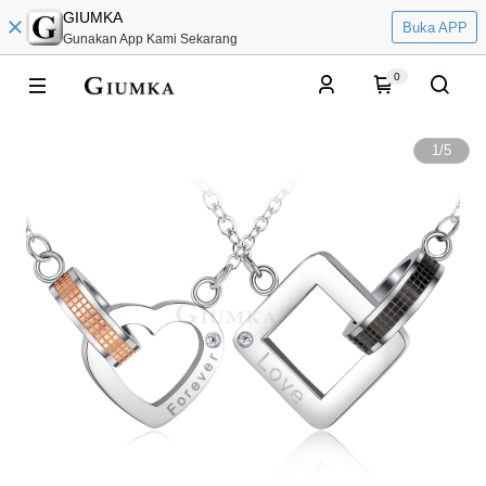
GIUMKA
Buka APP
Gunakan App Kami Sekarang
0
1
/
5