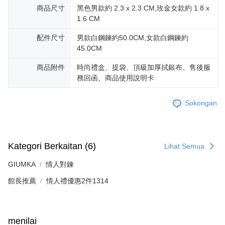
商品尺寸
黑色男款約 2.3 x 2.3 CM,玫金女款約 1.8 x
mendapatkan kebenaran daripada ibu bapa atau penjaga yang sah
untuk menggunakan AFTEE.
1.6 CM
Sila hubungi NP Taiwan Inc. di
cs_tw@netprotections.co.jp
jika anda
配件尺寸
男款白鋼鍊約50.0CM,女款白鋼鍊約
mempunyai sebarang kebimbangan mengenai pemprosesan dan
45.0CM
penggunaan pada data peribadi. Jika anda tidak bersetuju dengan data
peribadi yang disenaraikan seperti di atas akan dikumpul dan digunakan
商品附件
時尚禮盒、提袋、頂級加厚拭銀布、售後服
oleh AFTEE, sila jangan gunakan perkhidmatan ini.
務回函、商品使用說明卡
Sokongan
Kategori Berkaitan (6)
Lihat Semua
GIUMKA
情人對鍊
館長推薦
情人禮優惠2件1314
menilai