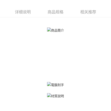
一、關於 AFTEE先享後付
ATM付款
1. 於付款方式選擇AFTEE先享後付，將跳出AFTEE先享後付手機驗證視
窗。
详细说明
商品规格
相关推荐
货到付款
2. 進行簡訊驗證之後，即可完成結帳手續。
3. 訂單確認後不需事先繳費，商品會配送至您的指定地址。
4. 下訂完成後，您的手機會收到一封繳費通知簡訊，APP會員則會收到
运送方式
AFTEE APP推播通知。
5. 收到商品當下無需繳費，確認無誤後，請再利用繳費通知簡訊或AFTEE
全家取貨付款
APP於四大便利商店‧ATM/網銀等方式進行付款。
免运费
請留意繳費期限為 14 天。唯有下載 AFTEE App 成為 AFTEE 會員者方能享
付款後全家取貨
有最長 45 天內付款之服務。
免运费
繳費期限，為商家向您請款的時間，再加上使用AFTEE可延長的天數所計算
出。使用AFTEE下訂可以延長您收到商品前的繳費天數，但無法保證一定能
7-11取貨付款
夠在期限內收到商品(例如:預購商品或預計到貨時間較長者)。因此無論收到
免运费
商品與否，仍需要請您在AFTEE規定的時間內完成繳費。
二、付款限制
付款後7-11取貨
1. 初次使用 AFTEE 時，將依認證結果及本公司審查結果，核予每個人不同
免运费
之上限額度
2. 結帳金額須大於NT$30
7-11取貨(快速到店)
3. 目前僅支援台灣會員
免运费
三、聲明條款