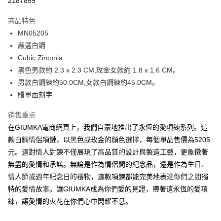
2187859
3期 0利率，每期
NT$262
21家银行
商品特色
6期 0利率，每期
NT$131
21家银行
合作金库商业银行
第一商业银行
MN05205
华南商业银行
彰化商业银行
12期 0利率，每期
NT$65
21家银行
合作金库商业银行
第一商业银行
嚴選白鋼
上海商业储蓄银行
台北富邦商业银行
华南商业银行
彰化商业银行
24期 0利率，每期
NT$32
20家银行
合作金库商业银行
第一商业银行
国泰世华商业银行
兆丰国际商业银行
Cubic Zirconia
上海商业储蓄银行
台北富邦商业银行
华南商业银行
彰化商业银行
台湾中小企业银行
台中商业银行
合作金库商业银行
第一商业银行
黑色男款約 2.3 x 2.3 CM,玫金女款約 1.8 x 1.6 CM。
超商取货付款
国泰世华商业银行
兆丰国际商业银行
上海商业储蓄银行
台北富邦商业银行
汇丰（台湾）商业银行
华泰商业银行
华南商业银行
彰化商业银行
台湾中小企业银行
台中商业银行
男款白鋼鍊約50.0CM,女款白鋼鍊約45.0CM。
国泰世华商业银行
兆丰国际商业银行
联邦商业银行
远东国际商业银行
LINE Pay
上海商业储蓄银行
台北富邦商业银行
汇丰（台湾）商业银行
华泰商业银行
贈單面刻字
台湾中小企业银行
台中商业银行
元大商业银行
永丰商业银行
兆丰国际商业银行
台湾中小企业银行
联邦商业银行
远东国际商业银行
汇丰（台湾）商业银行
华泰商业银行
Apple Pay
玉山商业银行
星展（台湾）商业银行
台中商业银行
汇丰（台湾）商业银行
元大商业银行
永丰商业银行
销售重点
联邦商业银行
远东国际商业银行
台新国际商业银行
中国信托商业银行
华泰商业银行
联邦商业银行
玉山商业银行
星展（台湾）商业银行
街口支付
在GIUMKA電商網頁上，我們自豪地推出了永恆的愛項鍊系列。這
元大商业银行
永丰商业银行
台湾乐天信用卡公司
远东国际商业银行
元大商业银行
台新国际商业银行
中国信托商业银行
玉山商业银行
星展（台湾）商业银行
款白鋼情侶項鏈，以黑色或玫金的顏色選擇，每個單品售價為5205
永丰商业银行
玉山商业银行
台湾乐天信用卡公司
悠遊付
台新国际商业银行
中国信托商业银行
元。這對情人對鍊不僅展現了高品質的設計與製造工藝，更象徵著
星展（台湾）商业银行
台新国际商业银行
台湾乐天信用卡公司
中国信托商业银行
台湾乐天信用卡公司
Google Pay
無盡的愛情和承諾。無論是作為情侶間的紀念品，還是作為生日、
情人節或週年紀念日的禮物，這款項鍊都能完美地表達你們之間獨
Plus PAY
特的愛情故事。讓GIUMKA成為你們愛的見證，帶著這永恆的愛項
AFTEE先享后付
鍊，讓愛情的火花在你們心中閃耀不息。
相关说明