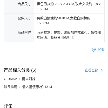
商品尺寸
黑色男款約 2.3 x 2.3 CM,玫金女款約 1.8 x
1.6 CM
配件尺寸
男款白鋼鍊約50.0CM,女款白鋼鍊約
45.0CM
商品附件
時尚禮盒、提袋、頂級加厚拭銀布、售後服
務回函、商品使用說明卡
客服
产品相关分类 (6)
查看全部
GIUMKA
情人對鍊
館長推薦
情人禮優惠2件1314
评论