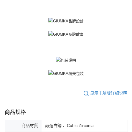
「AFTEE先享後付」(下稱本服務)乃由恩沛科技股份有限公司(下稱 AFTEE )
黑貓宅急便-(離島請自行填寫住址)
所提供，並由 AFTEE 向您收取款項。因使用本服務所須提供之個人資料(包
免运费
含但不限於訂購人姓名、電話，收件人姓名、電話、收件地址)，將交付予
AFTEE 於本服務必要服務範圍內運用。關於 AFTEE 對於個人資料之蒐集、
郵局掛號
處理、利用，詳參 AFTEE 官網之『個人資料蒐集、處理及利用告知聲明』
（
https://aftee.tw/privacypolicy/
）。
免运费
若款項超過繳費期限，將根據當次的金額加收年利率 16% 的逾期滯納金。
機車快遞(限大台北地區運費到付) 下單後請聯絡LINE官方帳號 @gi
未成年的使用者，請事先徵得法定代理人或監護人之同意方可使用
umka
AFTEE。
免运费
若您對於個人資料之處理、利用有任何疑問，或欲行使相關法律權利，請聯
繫恩沛科技股份有限公司。若您不同意我們將上開所示之個人資料，連同必
黑貓到付(離島不適用)
要之購買訂單資訊提供予 AFTEE ，或讓 AFTEE 蒐集處理利用您的個人資
免运费
料，請勿選用本服務。
海外宅配
查看运费
显示电脑版详细说明
商品规格
商品材質
嚴選白鋼 、Cubic Zirconia