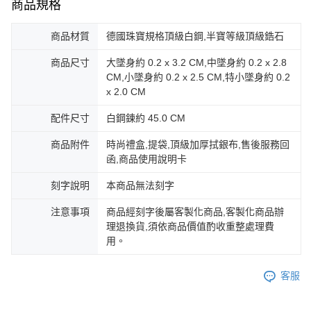
商品規格
https://aftee.tw/terms/#terms3
黑貓宅急便-(離島請自行填寫住址)
３．未成年的使用者請事先徵得法定代理人或監護人之同意方可使用
免運費
商品材質
德國珠寶規格頂級白鋼,半寶等級頂級鋯石
「AFTEE先享後付」，若未經同意申辦者引起之損失，本公司不負相關責
任。
郵局掛號
商品尺寸
大墜身約 0.2 x 3.2 CM,中墜身約 0.2 x 2.8
４．使用「AFTEE先享後付」時，將依據個別帳號之用戶狀況，依本公司即
時審查核予不同之上限額度；若仍有額度不足之情形，本公司將視審查結果
CM,小墜身約 0.2 x 2.5 CM,特小墜身約 0.2
免運費
請求用戶進行身份認證。
x 2.0 CM
５．嚴禁一人註冊多個帳號或使用他人資訊註冊。若發現惡意使用之情形，
機車快遞(限大台北地區運費到付) 下單後請聯絡LINE官方帳號 @gi
恩沛科技股份有限公司將有權停止該用戶之使用額度並採取法律行動。
配件尺寸
白鋼鍊約 45.0 CM
umka
免運費
商品附件
時尚禮盒,提袋,頂級加厚拭銀布,售後服務回
函,商品使用說明卡
黑貓到付(離島不適用)
免運費
刻字說明
本商品無法刻字
海外宅配
查看運費
注意事項
商品經刻字後屬客製化商品,客製化商品辦
理退換貨,須依商品價值酌收重整處理費
用。
客服