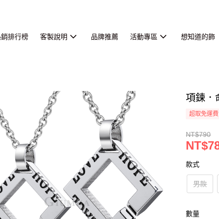
熱銷排行榜
客製說明
品牌推薦
活動專區
想知道的飾
項鍊．
超取免運費
NT$790
NT$7
款式
男款
數量