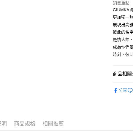
聯邦商
LINE Pay
上海商
銷售重點
匯豐（
臺灣中
元大商
兆豐國
聯邦商
GIUMK
匯豐（
Apple Pay
玉山商
台中商
元大商
更加獨一
聯邦商
台新國
華泰商
玉山商
街口支付
元大商
展現出高
台灣樂
遠東國
台新國
玉山商
彼此的名
永豐商
台灣樂
悠遊付
台新國
星展（
是情人節、
台灣樂
中國信
Google Pa
成為你們
時刻，彼
全盈+PAY
AFTEE先
商品相關分
相關說明
【關於「A
ATM付款
GIUMKA
AFTEE
分享
便利好安
館長推薦
貨到付款
１．簡單
２．便利
項鍊
白
３．安心
項鍊
情
運送方式
【「AFT
說明
商品規格
相關推薦
１．於結帳
抗過敏白
全家取貨
付」結帳