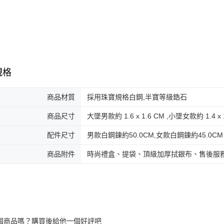
規格
商品材質
採用珠寶規格白鋼,半寶等級鋯石
商品尺寸
大墜男款約 1.6 x 1.6 CM ,小墜女款約 1.4 x 
配件尺寸
男款白鋼鍊約50.0CM,女款白鋼鍊約45.0CM
商品附件
時尚禮盒、提袋、頂級加厚拭銀布、售後服
個商品嗎？購買後給他一個好評吧