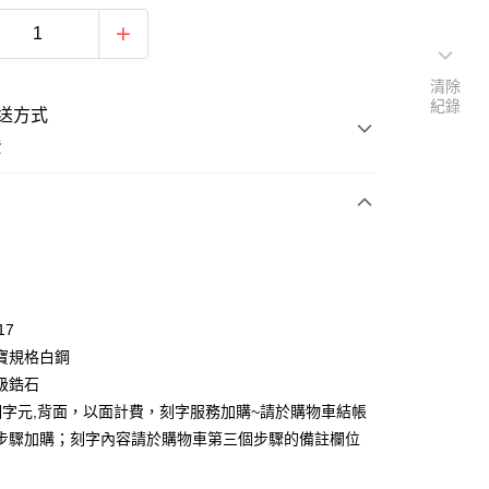
清除
紀錄
送方式
費
次付款
期付款
0 利率 每期
NT$262
21家銀行
17
0 利率 每期
NT$131
21家銀行
庫商業銀行
第一商業銀行
寶規格白鋼
業銀行
彰化商業銀行
 0 利率 每期
NT$65
21家銀行
級鋯石
庫商業銀行
第一商業銀行
業儲蓄銀行
台北富邦商業銀行
業銀行
彰化商業銀行
個字元,背面，以面計費，刻字服務加購~請於購物車結帳
 0 利率 每期
NT$32
20家銀行
庫商業銀行
第一商業銀行
華商業銀行
兆豐國際商業銀行
業儲蓄銀行
台北富邦商業銀行
步驟加購；刻字內容請於購物車第三個步驟的備註欄位
業銀行
彰化商業銀行
小企業銀行
台中商業銀行
庫商業銀行
第一商業銀行
付款
華商業銀行
兆豐國際商業銀行
業儲蓄銀行
台北富邦商業銀行
台灣）商業銀行
華泰商業銀行
業銀行
彰化商業銀行
小企業銀行
台中商業銀行
華商業銀行
兆豐國際商業銀行