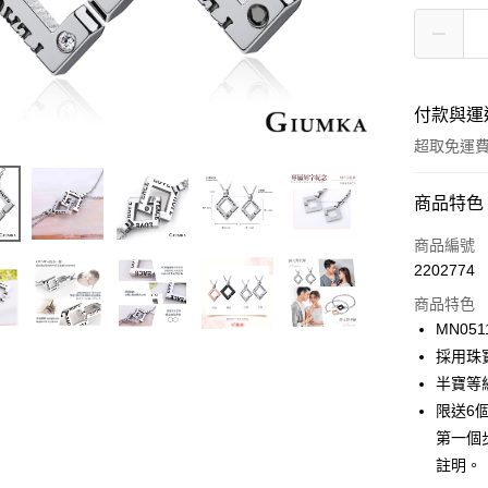
付款與運
超取免運
付款方式
商品特色
信用卡一
商品編號
2202774
信用卡分
商品特色
3 期 
MN051
6 期 
合作金
採用珠
華南商
12 期
半寶等
合作金
上海商
華南商
限送6
24 期
合作金
國泰世
上海商
第一個
華南商
臺灣中
合作金
超商取貨
國泰世
上海商
註明。
匯豐（
華南商
臺灣中
國泰世