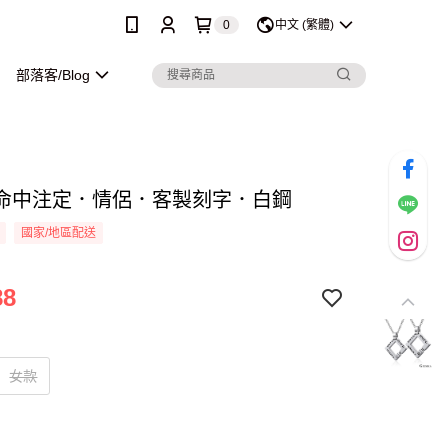
0
中文 (繁體)
部落客/Blog
命中注定．情侶．客製刻字．白鋼
國家/地區配送
88
女款