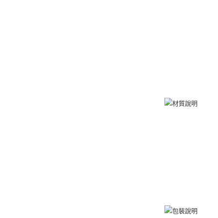
umka
免運費
黑貓到付(
免運費
海外宅配