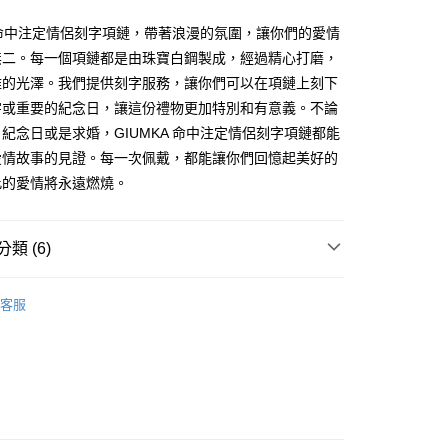
業銀行
遠東國際商業銀行
業儲蓄銀行
台北富邦商業銀行
台灣）商業銀行
華泰商業銀行
小企業銀行
台中商業銀行
業銀行
永豐商業銀行
際商業銀行
臺灣中小企業銀行
業銀行
遠東國際商業銀行
A 命中注定情侶刻字項鏈，帶著浪漫的氛圍，讓你們的愛情
台灣）商業銀行
華泰商業銀行
業銀行
星展（台灣）商業銀行
業銀行
匯豐（台灣）商業銀行
業銀行
永豐商業銀行
無二。每一個項鏈都是由珠寶白鋼製成，經過精心打磨，
業銀行
遠東國際商業銀行
際商業銀行
中國信託商業銀行
業銀行
聯邦商業銀行
業銀行
星展（台灣）商業銀行
業銀行
永豐商業銀行
雅的光澤。我們提供刻字服務，讓你們可以在項鏈上刻下
天信用卡公司
際商業銀行
元大商業銀行
際商業銀行
中國信託商業銀行
業銀行
星展（台灣）商業銀行
字或重要的紀念日，讓這份禮物更加特別和有意義。不論
業銀行
玉山商業銀行
天信用卡公司
際商業銀行
中國信託商業銀行
台灣）商業銀行
台新國際商業銀行
紀念日或是求婚，GIUMKA 命中注定情侶刻字項鏈都能
天信用卡公司
託商業銀行
台灣樂天信用卡公司
y
愛情故事的見證。每一次佩戴，都能讓你們回憶起美好的
此的愛情將永遠燃燒。
享後付
類 (6)
FTEE先享後付」】
情人對鍊
先享後付是「在收到商品之後才付款」的支付方式。 讓您購物簡單
客服
心！
情人禮優惠2件1314
：不需註冊會員、不需綁卡、不需儲值。
：只要手機號碼，簡訊認證，即可結帳。
鋼 項鍊
：先確認商品／服務後，再付款。
侶 項鍊
EE先享後付」結帳流程】
方式選擇「AFTEE先享後付」後，將跳轉至「AFTEE先享後
鋼
白綱 情人對鍊
付款
頁面，進行簡訊認證並確認金額後，即可完成結帳。