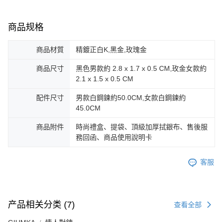
「AFTEE先享後付」(下稱本服務)乃由恩沛科技股份有限公司(下稱 AFTEE )
黑貓宅急便-(離島請自行填寫住址)
所提供，並由 AFTEE 向您收取款項。因使用本服務所須提供之個人資料(包
免运费
含但不限於訂購人姓名、電話，收件人姓名、電話、收件地址)，將交付予
商品规格
AFTEE 於本服務必要服務範圍內運用。關於 AFTEE 對於個人資料之蒐集、
郵局掛號
處理、利用，詳參 AFTEE 官網之『個人資料蒐集、處理及利用告知聲明』
（
https://aftee.tw/privacypolicy/
）。
商品材質
精鍍正白K,黑金,玫瑰金
免运费
若款項超過繳費期限，將根據當次的金額加收年利率 16% 的逾期滯納金。
機車快遞(限大台北地區運費到付) 下單後請聯絡LINE官方帳號 @gi
商品尺寸
黑色男款約 2.8 x 1.7 x 0.5 CM,玫金女款約
未成年的使用者，請事先徵得法定代理人或監護人之同意方可使用
2.1 x 1.5 x 0.5 CM
umka
AFTEE。
免运费
配件尺寸
男款白鋼鍊約50.0CM,女款白鋼鍊約
若您對於個人資料之處理、利用有任何疑問，或欲行使相關法律權利，請聯
45.0CM
繫恩沛科技股份有限公司。若您不同意我們將上開所示之個人資料，連同必
黑貓到付(離島不適用)
要之購買訂單資訊提供予 AFTEE ，或讓 AFTEE 蒐集處理利用您的個人資
免运费
商品附件
時尚禮盒、提袋、頂級加厚拭銀布、售後服
料，請勿選用本服務。
務回函、商品使用說明卡
海外宅配
查看运费
客服
产品相关分类 (7)
查看全部