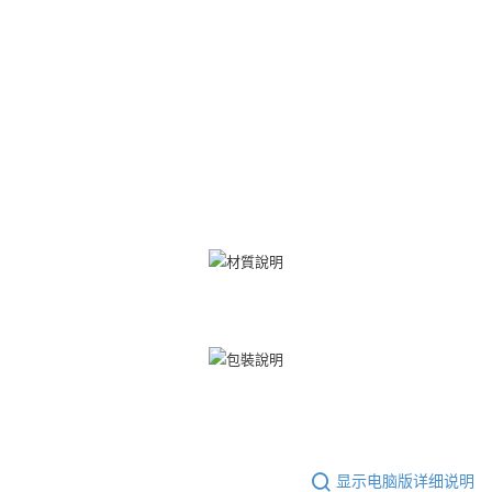
一、關於 AFTEE先享後付
ATM付款
1. 於付款方式選擇AFTEE先享後付，將跳出AFTEE先享後付手機驗證視
窗。
货到付款
2. 進行簡訊驗證之後，即可完成結帳手續。
3. 訂單確認後不需事先繳費，商品會配送至您的指定地址。
4. 下訂完成後，您的手機會收到一封繳費通知簡訊，APP會員則會收到
运送方式
AFTEE APP推播通知。
5. 收到商品當下無需繳費，確認無誤後，請再利用繳費通知簡訊或AFTEE
全家取貨付款
APP於四大便利商店‧ATM/網銀等方式進行付款。
免运费
請留意繳費期限為 14 天。唯有下載 AFTEE App 成為 AFTEE 會員者方能享
付款後全家取貨
有最長 45 天內付款之服務。
免运费
繳費期限，為商家向您請款的時間，再加上使用AFTEE可延長的天數所計算
出。使用AFTEE下訂可以延長您收到商品前的繳費天數，但無法保證一定能
7-11取貨付款
夠在期限內收到商品(例如:預購商品或預計到貨時間較長者)。因此無論收到
免运费
商品與否，仍需要請您在AFTEE規定的時間內完成繳費。
二、付款限制
付款後7-11取貨
1. 初次使用 AFTEE 時，將依認證結果及本公司審查結果，核予每個人不同
免运费
之上限額度
2. 結帳金額須大於NT$30
7-11取貨(快速到店)
3. 目前僅支援台灣會員
免运费
三、聲明條款
显示电脑版详细说明