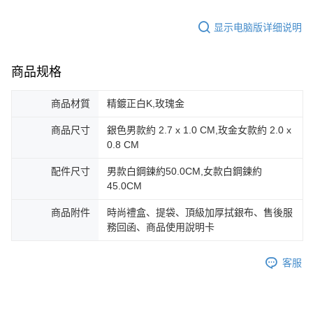
「AFTEE先享後付」(下稱本服務)乃由恩沛科技股份有限公司(下稱 AFTEE )
黑貓宅急便-(離島請自行填寫住址)
所提供，並由 AFTEE 向您收取款項。因使用本服務所須提供之個人資料(包
免运费
显示电脑版详细说明
含但不限於訂購人姓名、電話，收件人姓名、電話、收件地址)，將交付予
AFTEE 於本服務必要服務範圍內運用。關於 AFTEE 對於個人資料之蒐集、
郵局掛號
處理、利用，詳參 AFTEE 官網之『個人資料蒐集、處理及利用告知聲明』
（
https://aftee.tw/privacypolicy/
）。
免运费
商品规格
若款項超過繳費期限，將根據當次的金額加收年利率 16% 的逾期滯納金。
機車快遞(限大台北地區運費到付) 下單後請聯絡LINE官方帳號 @gi
商品材質
精鍍正白K,玫瑰金
未成年的使用者，請事先徵得法定代理人或監護人之同意方可使用
umka
AFTEE。
商品尺寸
銀色男款約 2.7 x 1.0 CM,玫金女款約 2.0 x
免运费
若您對於個人資料之處理、利用有任何疑問，或欲行使相關法律權利，請聯
0.8 CM
繫恩沛科技股份有限公司。若您不同意我們將上開所示之個人資料，連同必
黑貓到付(離島不適用)
要之購買訂單資訊提供予 AFTEE ，或讓 AFTEE 蒐集處理利用您的個人資
配件尺寸
男款白鋼鍊約50.0CM,女款白鋼鍊約
免运费
料，請勿選用本服務。
45.0CM
海外宅配
查看运费
商品附件
時尚禮盒、提袋、頂級加厚拭銀布、售後服
務回函、商品使用說明卡
客服