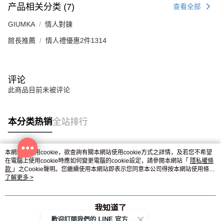
产品相关分类 (7)
查看全部
GIUMKA
情人對鍊
館長推薦
情人禮優惠2件1314
评论
此商品目前未被评论
本分类热销
全站排行
本網站中使用cookie，欲查詢有關本網站使用cookie方式之詳情，及若您不希望
热门标签
在電腦上使用cookie時應如何變更電腦的cookie設定，請參閱本網站「
隱私權條
款
」之Cookie聲明。您繼續使用本網站即表示您同意本公司得按本網站使用條款
之Cookie聲明使用cookie。
了解更多 >
我知道了
歡迎訂閱我們的 LINE 官方帳號