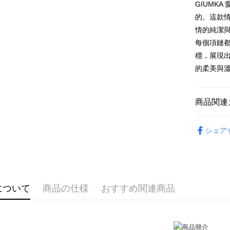
LINE Pay
上海商
GIUMK
HSBC
台湾中
元大商
兆豐國
聯邦商
的。這款
HSBC
Apple Pay
玉山商
台中商
元大商
情的純潔
聯邦商
台新國
華泰商
玉山商
JKOPAY
元大商
每個項鏈
台湾楽
遠東国
台新國
玉山商
穩，展現
永豐商
台湾楽
Easy Walle
台新國
星展(台
的柔美與
台湾楽
中国信
Google Pa
Plus Pay
商品関連
AFTEE
GIUMKA
説明
シェア
一、 AF
館長推薦
ATM払い
1.お支払
項鍊
白
ドウが表
代金引換
2.SMS
項鍊
情
3.注文す
す。
について
商品の仕様
おすすめ関連商品
抗過敏白
4.ご注文
配送方法
員の場合は
情侶項鍊
5.商品受
全家取貨
たはアプリ
送料無料