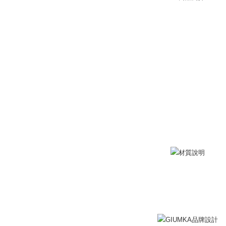
ングでお
付款後全
代金納付期
プリをダウ
送料無料
以内まで
7-11取貨
お支払期限
送料無料
もとに計算
期限を延
（例：予
付款後7-1
の有無に関
送料無料
二、支払
7-11取貨
1.初回 
き、限度
送料無料
2.決済金額
3.現在、
黑貓宅急便
送料無料
三、利用規
プロテクシ
郵局掛號
します。
文者の氏
送料無料
これに限ら
されます。
機車快遞(
AFTEE
umka