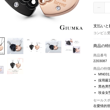
支払いと
コンビニ
お支払い
商品の特
クレジット
商品番号
2203087
クレジッ
商品の特
3回払
MN031
6回払
合作金
採用嚴
華南商
12回
合作金
黑色男墜約
上海商
華南商
24回
玫金女墜約
合作金
国泰世
上海商
華南商
台湾中
セールス
合作金
コンビニ
国泰世
上海商
HSBC
華南商
在愛情的
台湾中
国泰世
聯邦商