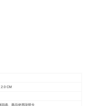
参照ください（
https://aftee.tw/privacypolicy/
）。
の初回ご利用の際に、審査を通過すれば、最高額がNT$10,000に
支払い期限を過ぎた場合、その金額に基づいて年利20%の遅
離島不適用)
が加算されます。未成年の利用者は、事前に法定代理人または
意を得ればAFTEEをご利用いただけます。
送料を確認
の処理、利用について疑問がある、または関連する法律の権利
たい場合は、ネットプロテクションズ
rotections.co.jp
にご連絡ください。上記に示した個人情報
購入注文書とあわせてAFTEEにご提供いただく、または
にあなたの個人情報の収集、処理、利用を許可することににご同
けない場合は、当サービスを選択しないでください。
2.0 CM
務回函、商品使用說明卡