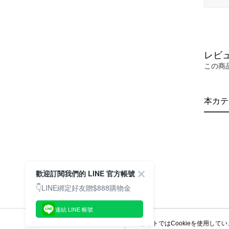
レビ
この商
本カテ
歡迎訂閱我們的 LINE 官方帳號
👇LINE綁定好友贈$888購物金
連結 LINE 帳號
当サイトではCookieを使用して