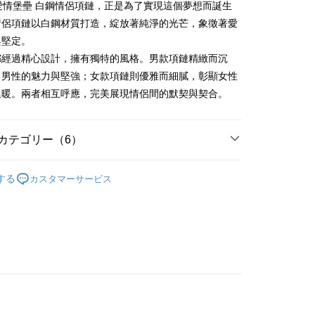
業儲蓄銀行
台北富邦商業銀行
A 愛情堡壘 白鋼情侶項鏈，正是為了實現這個夢想而誕生
(台湾)商業銀行
華泰商業銀行
小企業銀行
台中商業銀行
業銀行
永豐商業銀行
際商業銀行
台湾中小企業銀行
業銀行
遠東国際商業銀行
情侶項鏈以白鋼材質打造，綻放著純淨的光芒，象徵著愛
(台湾)商業銀行
華泰商業銀行
業銀行
星展(台湾)商業銀行
業銀行
HSBC(台湾)商業銀行
業銀行
永豐商業銀行
與堅定。
業銀行
遠東国際商業銀行
際商業銀行
中国信託商業銀行
業銀行
聯邦商業銀行
業銀行
星展(台湾)商業銀行
業銀行
永豐商業銀行
都經過精心設計，擁有獨特的風格。男款項鏈精緻而沉
天クレジットカード会社
際商業銀行
元大商業銀行
際商業銀行
中国信託商業銀行
業銀行
星展(台湾)商業銀行
出男性的魅力與堅強；女款項鏈則優雅而細膩，彰顯女性
業銀行
玉山商業銀行
天クレジットカード会社
t
際商業銀行
中国信託商業銀行
湾)商業銀行
台新國際商業銀行
溫暖。兩者相互呼應，完美展現情侶間的默契與契合。
天クレジットカード会社
託商業銀行
台湾楽天クレジットカード会社
y
カテゴリー（6）
代金後払い
情人對鍊
する
カスタマーサービス
TEE代金後払いについて
情人禮優惠2件1314
い方法でAFTEE代金後払いを選択すると、携帯電話認証ウィン
鋼 項鍊
示されます。
で認証してお支払い手続を進めてください。
侶 項鍊
るときのお支払いは不要です。商品はご指定の住所に配送されま
鋼
白綱 情人對鍊
が完了すると、携帯に支払い通知のSMSが届きます。アプリ会
、AFTEE アプリプッシュ通知が届きます。
け取り時のお支払いは不要です。商品を確かめてから、SMSま
付款
の通知に従って、4大コンビニ、またはATM/オンラインバンキ