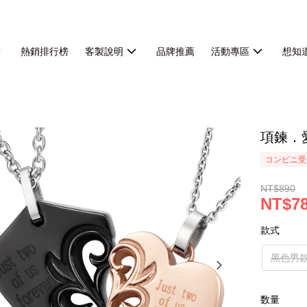
熱銷排行榜
客製說明
品牌推薦
活動專區
想知
項鍊．
コンビニ受
NT$890
NT$7
款式
黑色男
数量