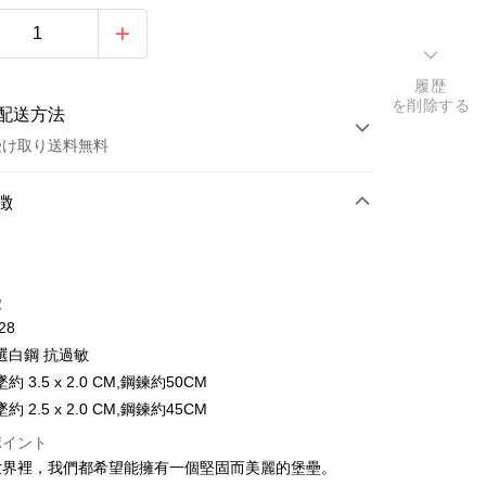
履歴
を削除する
配送方法
受け取り送料無料
方法
徴
カード1回払い
トカード分割払い
徴
い、金利0、毎回
NT$262
21行の銀行
28
い、金利0、毎回
NT$131
21行の銀行
庫商業銀行
第一商業銀行
選白鋼 抗過敏
業銀行
彰化商業銀行
払い、金利0、毎回
NT$65
21行の銀行
庫商業銀行
第一商業銀行
 3.5 x 2.0 CM,鋼鍊約50CM
業儲蓄銀行
台北富邦商業銀行
業銀行
彰化商業銀行
払い、金利0、毎回
 2.5 x 2.0 CM,鋼鍊約45CM
NT$32
20行の銀行
庫商業銀行
第一商業銀行
華商業銀行
兆豐國際商業銀行
業儲蓄銀行
台北富邦商業銀行
業銀行
彰化商業銀行
小企業銀行
台中商業銀行
ポイント
庫商業銀行
第一商業銀行
店頭代金引換
華商業銀行
兆豐國際商業銀行
業儲蓄銀行
台北富邦商業銀行
(台湾)商業銀行
華泰商業銀行
業銀行
彰化商業銀行
世界裡，我們都希望能擁有一個堅固而美麗的堡壘。
小企業銀行
台中商業銀行
華商業銀行
兆豐國際商業銀行
業銀行
遠東国際商業銀行