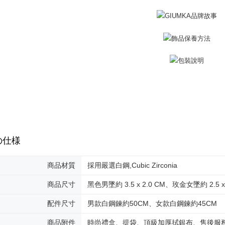
明』をご
送料無料
AFTEE
なります。
黑貓到付(
延滞納金
送料無料
後見人の同
海外宅配
個人情報
を行使し
cs_tw@netp
を、必要な
AFTEE
意いただ
の仕様
商品材質
採用嚴選白鋼,Cubic Zirconia
商品尺寸
黑色男墜約 3.5 x 2.0 CM、玫金女墜約 2.5 x 
配件尺寸
男款白鋼鍊約50CM、女款白鋼鍊約45CM
商品附件
時尚禮盒、提袋、頂級加厚拭銀布、售後服