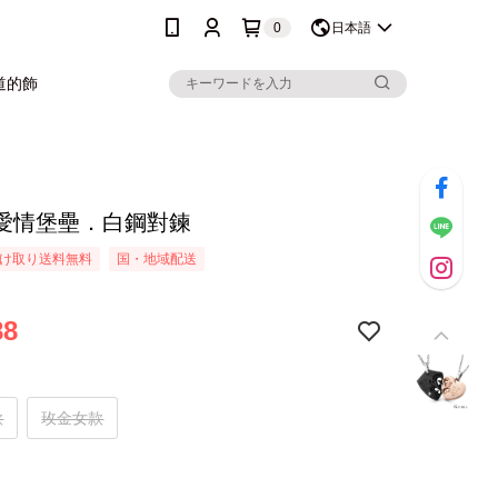
0
日本語
道的飾
愛情堡壘．白鋼對鍊
け取り送料無料
国・地域配送
88
款
玫金女款