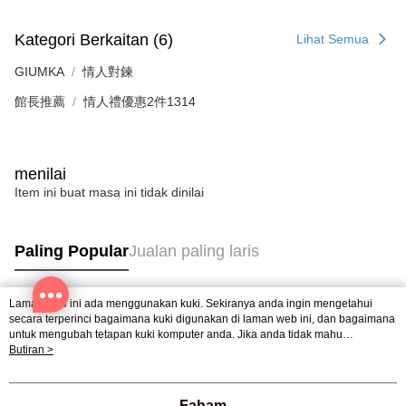
Kategori Berkaitan (6)
Lihat Semua
GIUMKA
情人對鍊
館長推薦
情人禮優惠2件1314
menilai
Item ini buat masa ini tidak dinilai
Paling Popular
Jualan paling laris
Laman web ini ada menggunakan kuki. Sekiranya anda ingin mengetahui
Tag Popular
secara terperinci bagaimana kuki digunakan di laman web ini, dan bagaimana
untuk mengubah tetapan kuki komputer anda. Jika anda tidak mahu
menggunakan kuki di komputer anda, sila rujuk penerangan mengenai kuki.
Butiran >
Dasar Privasi
Laman web ini ada menggunakan kuki. Sekiranya anda ingin
mengetahui secara terperinci bagaimana kuki digunakan di laman web ini,
dan bagaimana untuk mengubah tetapan kuki komputer anda. Jika anda tidak
Faham