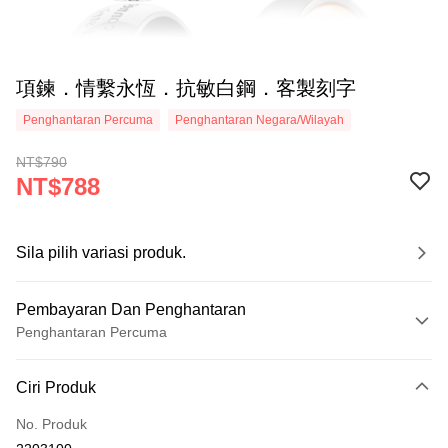
項鍊．情繫永恆．抗敏白鋼．客製刻字
Penghantaran Percuma
Penghantaran Negara/Wilayah
NT$790
NT$788
Sila pilih variasi produk.
Pembayaran Dan Penghantaran
Penghantaran Percuma
Kaedah Pembayaran
Ciri Produk
Kad Kredit (Bayaran Penuh)
No. Produk
Ansuran Kad Kredit