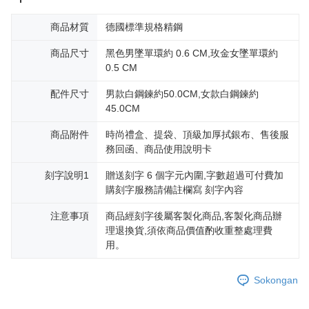
mendapatkan kebenaran daripada ibu bapa atau penjaga yang sah
untuk menggunakan AFTEE.
商品材質
德國標準規格精鋼
Sila hubungi NP Taiwan Inc. di
cs_tw@netprotections.co.jp
jika anda
商品尺寸
黑色男墜單環約 0.6 CM,玫金女墜單環約
mempunyai sebarang kebimbangan mengenai pemprosesan dan
0.5 CM
penggunaan pada data peribadi. Jika anda tidak bersetuju dengan data
peribadi yang disenaraikan seperti di atas akan dikumpul dan digunakan
配件尺寸
男款白鋼鍊約50.0CM,女款白鋼鍊約
oleh AFTEE, sila jangan gunakan perkhidmatan ini.
45.0CM
商品附件
時尚禮盒、提袋、頂級加厚拭銀布、售後服
務回函、商品使用說明卡
刻字說明1
贈送刻字 6 個字元內圍,字數超過可付費加
購刻字服務請備註欄寫 刻字內容
注意事項
商品經刻字後屬客製化商品,客製化商品辦
理退換貨,須依商品價值酌收重整處理費
用。
Sokongan