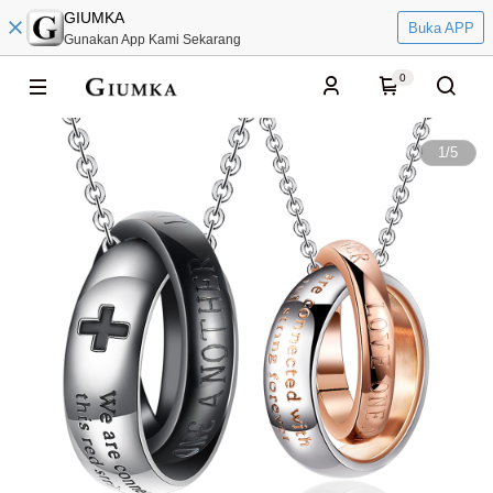
GIUMKA
Buka APP
Gunakan App Kami Sekarang
0
1
/
5