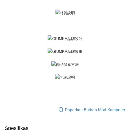
Penghantaran percuma
menerima pesanan anda semasa tempoh pembayaran (cth.: produk
prapesanan atau produk yang mungkin mengambil masa yang lebih
黑貓宅急便-(離島請自行填寫住址)
lama untuk dihantar). Oleh itu, anda dikehendaki membuat pembayaran
kepada AFTEE dalam tempoh sama ada anda menerima pesanan.
Penghantaran percuma
Kedua, Sekatan Pembayaran
郵局掛號
1. Jumlah yang diperakui untuk pengguna kali pertama boleh sehingga
Penghantaran percuma
NT$10,000. Amaun diperakui sebenar yang diluluskan akan berdasarkan
keputusan pensijilan dan semakan oleh AFTEE.
2. Amaun perbelanjaan minimum mestilah lebih besar daripada NT$20.
機車快遞(限大台北地區運費到付) 下單後請聯絡LINE官方帳號 @gi
3. Pada masa ini hanya tersedia untuk ahli Taiwan.
umka
Penghantaran percuma
Ketiga, Syarat Perkhidmatan
Perkhidmatan AFTEE Beli Sekarang Bayar Kemudian disediakan oleh NP
黑貓到付(離島不適用)
Taiwan, Inc. dan AFTEE akan membuat bil kepada pengguna. AFTEE
akan menggunakan data peribadi yang dikumpul (termasuk nama
Penghantaran percuma
pembeli, no. telefon, nama penerima, no. telefon, alamat penerima) untuk
penggunaan perkhidmatan. Sila rujuk kepada "Penyata Pengumpulan
海外宅配
Kadar Penghantaran
Data Peribadi, Pemprosesan, Penggunaan"
(https://aftee.tw/privacypolicy/
) untuk maklumat lanjut.
Paparkan Butiran Mod Komputer
Jumlah yang diperakui untuk pengguna kali pertama yang lulus
kelulusan boleh sehingga NT$10,000. Jika pengguna tidak membuat
pembayaran dalam tempoh tersebut, yuran pembayaran lewat sebanyak
Spesifikasi
20% setahun akan dikenakan. Pengguna bawah umur dikehendaki