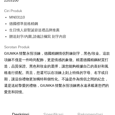
2203100
3 ansuran pada kadar faedah 0,
NT$262
setiap ansuran
Ciri Produk
21 Bank
6 ansuran pada kadar faedah 0,
NT$131
setiap
Taiwan Cooperative Bank
Bank Komersial Pertama
MN03110
Hua Nan Commercial
Chang Hwa Commercial
ansuran
21 Bank
Bank
Bank
德國標準規格精鋼
12 ansuran pada kadar faedah 0,
NT$65
setiap ansuran
Taiwan Cooperative Bank
Bank Komersial Pertama
The Shanghai
Bank Komersial Taipei
生日情人節聖誕節送禮品牌推薦
Hua Nan Commercial Bank
Chang Hwa Commercial Bank
21 Bank
24 ansuran pada kadar faedah 0,
NT$32
setiap
Taiwan Cooperative Bank
Bank Komersial Pertama
Commercial & Savings
Fubon
贈送刻字/內圍,請備註欄寫 刻字內容
The Shanghai Commercial &
Bank Komersial Taipei Fubon
Hua Nan Commercial
Chang Hwa Commercial
ansuran
Bank
20 Bank
Savings Bank
Bank
Bank
Bank Cathay United
Mega International
Sorotan Produk
Taiwan Cooperative Bank
Bank Komersial Pertama
Bank Cathay United
Mega International Commercial
Pengambilan di Kedai Serbaneka
The Shanghai
Bank Komersial Taipei
Commercial Bank
Hua Nan Commercial Bank
Chang Hwa Commercial Bank
GIUMKA 情繫永恆項鍊，德國精鋼情侶對鍊刻字，黑色/玫金。這款
Bank
Commercial & Savings
Fubon
Taiwan Business Bank
Taichung Commercial
LINE Pay
The Shanghai Commercial &
Bank Komersial Taipei Fubon
Taiwan Business Bank
Taichung Commercial Bank
項鍊不僅是一件時尚配飾，更是情感的象徵。精選德國精鋼材質打
Bank
Bank
Savings Bank
HSBC Bank (Taiwan) Limited
Hwatai Bank
造，品質保證。黑色和玫金的選擇，讓您能夠根據自己的喜好和風
Bank Cathay United
Mega International
HSBC Bank (Taiwan)
Hwatai Bank
Apple Pay
Mega International Commercial
Taiwan Business Bank
Union Bank of Taiwan
Far Eastern International Bank
Commercial Bank
Limited
格進行搭配。而且，您還可以在項鍊上刻上特殊的字母、名字或日
Bank
Yuanta Commercial Bank
Bank SinoPac
Taiwan Business Bank
Taichung Commercial
Union Bank of Taiwan
Far Eastern International
JKOPAY
期，讓這份禮物更加獨特和個性化。不論是作為情侶之間的紀念，
Taichung Commercial Bank
HSBC Bank (Taiwan) Limited
Bank Komersial E.SUN
DBS Bank
Bank
Bank
還是送給摯愛的禮物，GIUMKA 情繫永恆項鍊將永遠承載著您們的
Hwatai Bank
Union Bank of Taiwan
Bank Antarabangsa Taishin
Bank CTBC
Easy Wallet
HSBC Bank (Taiwan)
Hwatai Bank
Yuanta Commercial Bank
Bank SinoPac
Far Eastern International Bank
Yuanta Commercial Bank
Syarikat Kad Kredit Rakuten
愛意和回憶。
Limited
Bank Komersial E.SUN
DBS Bank
Bank SinoPac
Bank Komersial E.SUN
Google Pay
Taiwan
Union Bank of Taiwan
Far Eastern International
Bank Antarabangsa
Bank CTBC
DBS Bank
Bank Antarabangsa Taishin
Bank
Taishin
Plus PAY
Bank CTBC
Syarikat Kad Kredit Rakuten
Yuanta Commercial Bank
Bank SinoPac
Syarikat Kad Kredit
Taiwan
Deskripsi
Spesifikasi
Rekomendasi
Bank Komersial E.SUN
DBS Bank
Rakuten Taiwan