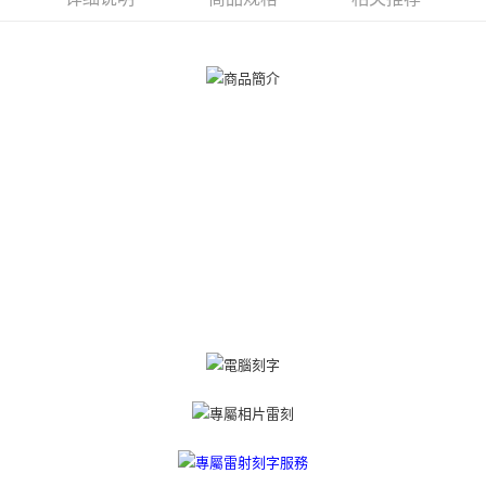
一、關於 AFTEE先享後付
ATM付款
1. 於付款方式選擇AFTEE先享後付，將跳出AFTEE先享後付手機驗證視
窗。
货到付款
2. 進行簡訊驗證之後，即可完成結帳手續。
3. 訂單確認後不需事先繳費，商品會配送至您的指定地址。
4. 下訂完成後，您的手機會收到一封繳費通知簡訊，APP會員則會收到
运送方式
AFTEE APP推播通知。
5. 收到商品當下無需繳費，確認無誤後，請再利用繳費通知簡訊或AFTEE
全家取貨付款
APP於四大便利商店‧ATM/網銀等方式進行付款。
免运费
請留意繳費期限為 14 天。唯有下載 AFTEE App 成為 AFTEE 會員者方能享
付款後全家取貨
有最長 45 天內付款之服務。
免运费
繳費期限，為商家向您請款的時間，再加上使用AFTEE可延長的天數所計算
出。使用AFTEE下訂可以延長您收到商品前的繳費天數，但無法保證一定能
7-11取貨付款
夠在期限內收到商品(例如:預購商品或預計到貨時間較長者)。因此無論收到
免运费
商品與否，仍需要請您在AFTEE規定的時間內完成繳費。
二、付款限制
付款後7-11取貨
1. 初次使用 AFTEE 時，將依認證結果及本公司審查結果，核予每個人不同
免运费
之上限額度
2. 結帳金額須大於NT$30
7-11取貨(快速到店)
3. 目前僅支援台灣會員
免运费
三、聲明條款