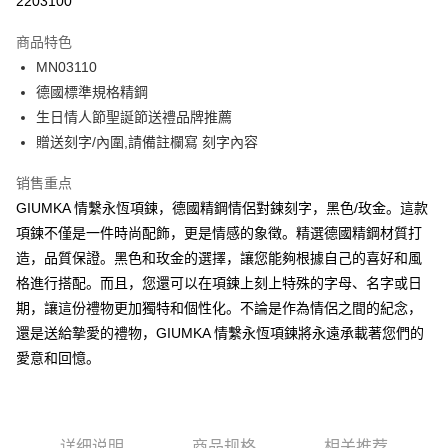
2203100
3期 0利率，每期
NT$262
21家银行
商品特色
6期 0利率，每期
NT$131
21家银行
合作金库商业银行
第一商业银行
MN03110
华南商业银行
彰化商业银行
12期 0利率，每期
NT$65
21家银行
合作金库商业银行
第一商业银行
德國標準規格精鋼
上海商业储蓄银行
台北富邦商业银行
华南商业银行
彰化商业银行
24期 0利率，每期
NT$32
20家银行
合作金库商业银行
第一商业银行
国泰世华商业银行
兆丰国际商业银行
生日情人節聖誕節送禮品牌推薦
上海商业储蓄银行
台北富邦商业银行
华南商业银行
彰化商业银行
台湾中小企业银行
台中商业银行
合作金库商业银行
第一商业银行
贈送刻字/內圍,請備註欄寫 刻字內容
超商取货付款
国泰世华商业银行
兆丰国际商业银行
上海商业储蓄银行
台北富邦商业银行
汇丰（台湾）商业银行
华泰商业银行
华南商业银行
彰化商业银行
台湾中小企业银行
台中商业银行
国泰世华商业银行
兆丰国际商业银行
联邦商业银行
远东国际商业银行
LINE Pay
上海商业储蓄银行
台北富邦商业银行
销售重点
汇丰（台湾）商业银行
华泰商业银行
台湾中小企业银行
台中商业银行
元大商业银行
永丰商业银行
兆丰国际商业银行
台湾中小企业银行
GIUMKA 情繫永恆項鍊，德國精鋼情侶對鍊刻字，黑色/玫金。這款
联邦商业银行
远东国际商业银行
汇丰（台湾）商业银行
华泰商业银行
Apple Pay
玉山商业银行
星展（台湾）商业银行
台中商业银行
汇丰（台湾）商业银行
元大商业银行
永丰商业银行
項鍊不僅是一件時尚配飾，更是情感的象徵。精選德國精鋼材質打
联邦商业银行
远东国际商业银行
台新国际商业银行
中国信托商业银行
华泰商业银行
联邦商业银行
玉山商业银行
星展（台湾）商业银行
街口支付
造，品質保證。黑色和玫金的選擇，讓您能夠根據自己的喜好和風
元大商业银行
永丰商业银行
台湾乐天信用卡公司
远东国际商业银行
元大商业银行
台新国际商业银行
中国信托商业银行
玉山商业银行
星展（台湾）商业银行
格進行搭配。而且，您還可以在項鍊上刻上特殊的字母、名字或日
永丰商业银行
玉山商业银行
台湾乐天信用卡公司
悠遊付
台新国际商业银行
中国信托商业银行
期，讓這份禮物更加獨特和個性化。不論是作為情侶之間的紀念，
星展（台湾）商业银行
台新国际商业银行
台湾乐天信用卡公司
中国信托商业银行
台湾乐天信用卡公司
Google Pay
還是送給摯愛的禮物，GIUMKA 情繫永恆項鍊將永遠承載著您們的
愛意和回憶。
Plus PAY
AFTEE先享后付
相关说明
详细说明
商品规格
相关推荐