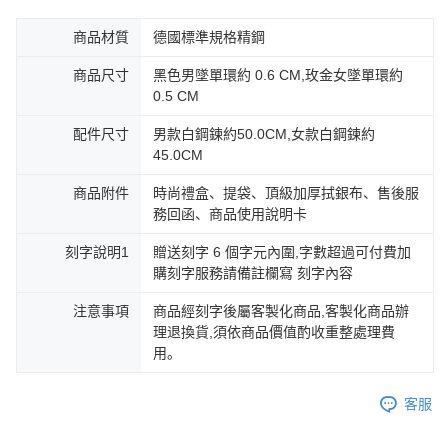
商品材質
德國標準規格精鋼
商品尺寸
黑色男墜單環約 0.6 CM,玫金女墜單環約
0.5 CM
配件尺寸
男款白鋼鍊約50.0CM,女款白鋼鍊約
45.0CM
商品附件
時尚禮盒、提袋、頂級加厚拭銀布、售後服
務回函、商品使用說明卡
刻字說明1
贈送刻字 6 個字元內圍,字數超過可付費加
購刻字服務請備註欄寫 刻字內容
注意事項
商品經刻字後屬客製化商品,客製化商品辦
理退換貨,須依商品價值酌收重整處理費
用。
客服