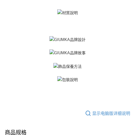
「AFTEE先享後付」(下稱本服務)乃由恩沛科技股份有限公司(下稱 AFTEE )
黑貓宅急便-(離島請自行填寫住址)
所提供，並由 AFTEE 向您收取款項。因使用本服務所須提供之個人資料(包
免运费
含但不限於訂購人姓名、電話，收件人姓名、電話、收件地址)，將交付予
AFTEE 於本服務必要服務範圍內運用。關於 AFTEE 對於個人資料之蒐集、
郵局掛號
處理、利用，詳參 AFTEE 官網之『個人資料蒐集、處理及利用告知聲明』
（
https://aftee.tw/privacypolicy/
）。
免运费
若款項超過繳費期限，將根據當次的金額加收年利率 16% 的逾期滯納金。
機車快遞(限大台北地區運費到付) 下單後請聯絡LINE官方帳號 @gi
未成年的使用者，請事先徵得法定代理人或監護人之同意方可使用
umka
AFTEE。
免运费
若您對於個人資料之處理、利用有任何疑問，或欲行使相關法律權利，請聯
繫恩沛科技股份有限公司。若您不同意我們將上開所示之個人資料，連同必
黑貓到付(離島不適用)
要之購買訂單資訊提供予 AFTEE ，或讓 AFTEE 蒐集處理利用您的個人資
免运费
料，請勿選用本服務。
海外宅配
查看运费
显示电脑版详细说明
商品规格