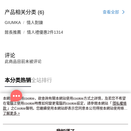
产品相关分类 (6)
查看全部
GIUMKA
情人對鍊
館長推薦
情人禮優惠2件1314
评论
此商品目前未被评论
本分类热销
全站排行
本網站中使用cookie，欲查詢有關本網站使用cookie方式之詳情，及若您不希望
热门标签
在電腦上使用cookie時應如何變更電腦的cookie設定，請參閱本網站「
隱私權條
款
」之Cookie聲明。您繼續使用本網站即表示您同意本公司得按本網站使用條款
之Cookie聲明使用cookie。
了解更多 >