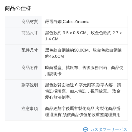
商品の仕様
商品材質
嚴選白鋼,Cubic Zirconia
商品尺寸
黑色款約 3.5 x 0.8 CM、玫金色款約 2.7 x
1.4 CM
配件尺寸
黑色款白鋼鍊約50.0CM、玫金色款白鋼鍊
約45.0CM
商品附件
時尚禮盒、拭銀布、售後服務回函、商品使
用說明卡
刻字說明
黑色款背面贈送 6 字元刻字,刻字內容，請
備註欄填寫。如未備註，視同放棄。 玫金
愛心無法刻字。
注意事項
商品經刻字後屬客製化商品,客製化商品辦
理退換貨,須依商品價值酌收重整處理費用
カスタマーサービス