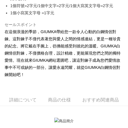
説明
1個符號=2字元/1個中文字=2字元/1個大寫英文字母=2字元
一、 AFTEE代金後払いについて
ATM払い
1個小寫英文字母 =1字元
1.お支払い方法でAFTEE代金後払いを選択すると、携帯電話認証ウィンド
ウが表示されます。
代金引換
2.SMSで認証してお支払い手続を進めてください。
セールスポイント
3.注文するときのお支払いは不要です。商品はご指定の住所に配送されま
在這個浪漫的季節，GIUMKA帶給您一款令人心動的白鋼情侶對
す。
配送方法
鍊。這對鍊子不僅代表著您與愛人之間的情感連結，更是一種珍貴
4.ご注文が完了すると、携帯に支払い通知のSMSが届きます。アプリ会員
の場合は、AFTEE アプリプッシュ通知が届きます。
全家取貨付款
的紀念。將它戴在手腕上，彷彿能感受到彼此的溫暖。GIUMKA白
5.商品受け取り時のお支払いは不要です。商品を確かめてから、SMSまた
送料無料
鋼情侶對鍊，不僅價格合理，設計精緻，更能展現您們之間的獨特
はアプリの通知に従って、4大コンビニ、またはATM/オンラインバンキン
グでお支払いください。
愛情。現在就來GIUMKA網站選購吧，讓這對鍊子成為您們愛情故
付款後全家取貨
事中不可或缺的一部分。讓愛永遠閃耀，就從GIUMKA白鋼情侶對
代金納付期限は最短で 14 日以内ですので、ご注意ください。AFTEE アプ
送料無料
鍊開始吧！
リをダウンロードして AFTEE 会員になるとお支払い期限を最長 45 日以内
まで延長できます。
7-11取貨付款
送料無料
お支払期限は、ショップが請求した期日と、AFTEEで延長できる日数をも
とに計算されます。AFTEEで注文すると、商品を受け取るまで支払い期限
詳細について
商品の仕様
おすすめ関連商品
付款後7-11取貨
を延長できますが、商品を期限内に受け取れない場合があります（例：予
約商品や商品到着日が比較的遅い商品）。そのため、商品到着の有無に関
送料無料
わらず、AFTEEで指定された期限内にお支払いください。
7-11取貨(快速到店)
二、支払い限度額
送料無料
1.初回 AFTEEを ご利用の際に、認証結果及び当社の審査の結果に基づ