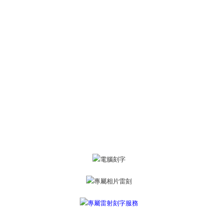
き、限度額が設定されます。
2.決済金額は最低NT$20です。
黑貓宅急便-(離島請自行填寫住址)
3.現在、台湾の会員のみご利用いただけます。
送料無料
三、利用規約「AFTEE代金後払い」（以下当サービスという）はネットプ
郵局掛號
ロテクションズ（以下 AFTEE という）が提供し、AFTEEが代金を徴収し
ます。当サービスご利用の際に提供しなければならない個人情報（注文者
送料無料
の氏名、電話番号、受取人の氏名、電話番号、受取人住所を含むがこれに
限らない）は、AFTEEに渡され当サービスで必要な範囲内で利用されま
機車快遞(限大台北地區運費到付) 下單後請聯絡LINE官方帳號 @gi
す。AFTEEの個人情報の収集、処理、利用について、詳細はAFTEE公式ホ
umka
ームページの『個人情報の収集、処理及び利用に関する声明』をご参照く
ださい（
https://aftee.tw/privacypolicy/
）。
送料無料
AFTEEの初回ご利用の際に、審査を通過すれば、最高額がNT$10,000にな
黑貓到付(離島不適用)
ります。支払い期限を過ぎた場合、その金額に基づいて年利20%の遅延滞
送料無料
納金が加算されます。未成年の利用者は、事前に法定代理人または後見人
の同意を得ればAFTEEをご利用いただけます。
海外宅配
送料を確認
個人情報の処理、利用について疑問がある、または関連する法律の権利を
行使したい場合は、ネットプロテクションズ
cs_tw@netprotections.co.jp
にご連絡ください。上記に示した個人情報を、必要な購入注文書とあわせ
てAFTEEにご提供いただく、またはAFTEEにあなたの個人情報の収集、処
理、利用を許可することににご同意いただけない場合は、当サービスを選
択しないでください。