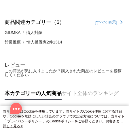
商品関連カテゴリー（6）
[すべて表示]
GIUMKA
情人對鍊
館長推薦
情人禮優惠2件1314
レビュー
この商品が気に入りましたか？購入された商品のレビューを投稿
してください
本カテゴリーの人気商品
サイト全体のランキング
当サイトではCookieを使用しています。当サイトのCookie使用に関する詳細
人気タグ
や、Cookieを無効にしたい場合のブラウザでの設定方法については、当サイト
「
プライバシーポリシー
」のCookieポリシーをご参照ください。お客さま
が、当サイトを引き続き使用される場合、当社がサイト利用規約のCookieポリ
詳しく見る >