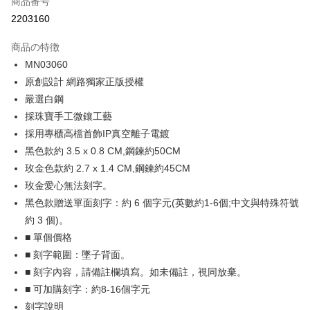
商品番号
クレジットカード分割払い
2203160
3回払い、金利0、毎回
NT$262
21行の銀行
商品の特徴
6回払い、金利0、毎回
NT$131
21行の銀行
合作金庫商業銀行
第一商業銀行
MN03060
華南商業銀行
彰化商業銀行
12回払い、金利0、毎回
NT$65
21行の銀行
合作金庫商業銀行
第一商業銀行
原創設計 網路獨家正版授權
上海商業儲蓄銀行
台北富邦商業銀行
華南商業銀行
彰化商業銀行
24回払い、金利0、毎回
NT$32
20行の銀行
合作金庫商業銀行
第一商業銀行
国泰世華商業銀行
兆豐國際商業銀行
嚴選白鋼
上海商業儲蓄銀行
台北富邦商業銀行
華南商業銀行
彰化商業銀行
台湾中小企業銀行
台中商業銀行
合作金庫商業銀行
第一商業銀行
採珠寶手工微鑲工藝
コンビニ店頭代金引換
国泰世華商業銀行
兆豐國際商業銀行
上海商業儲蓄銀行
台北富邦商業銀行
HSBC(台湾)商業銀行
華泰商業銀行
華南商業銀行
彰化商業銀行
台湾中小企業銀行
台中商業銀行
採用專櫃高檔首飾IP真空離子電鍍
国泰世華商業銀行
兆豐國際商業銀行
聯邦商業銀行
遠東国際商業銀行
LINE Pay
上海商業儲蓄銀行
台北富邦商業銀行
HSBC(台湾)商業銀行
華泰商業銀行
黑色款約 3.5 x 0.8 CM,鋼鍊約50CM
台湾中小企業銀行
台中商業銀行
元大商業銀行
永豐商業銀行
兆豐國際商業銀行
台湾中小企業銀行
聯邦商業銀行
遠東国際商業銀行
HSBC(台湾)商業銀行
華泰商業銀行
Apple Pay
玫金色款約 2.7 x 1.4 CM,鋼鍊約45CM
玉山商業銀行
星展(台湾)商業銀行
台中商業銀行
HSBC(台湾)商業銀行
元大商業銀行
永豐商業銀行
聯邦商業銀行
遠東国際商業銀行
台新國際商業銀行
中国信託商業銀行
玫金愛心無法刻字。
華泰商業銀行
聯邦商業銀行
玉山商業銀行
星展(台湾)商業銀行
JKOPAY
元大商業銀行
永豐商業銀行
台湾楽天クレジットカード会社
遠東国際商業銀行
元大商業銀行
黑色款贈送單面刻字：約 6 個字元(英數約1-6個;中文與特殊符號
台新國際商業銀行
中国信託商業銀行
玉山商業銀行
星展(台湾)商業銀行
永豐商業銀行
玉山商業銀行
台湾楽天クレジットカード会社
Easy Wallet
約 3 個)。
台新國際商業銀行
中国信託商業銀行
星展(台湾)商業銀行
台新國際商業銀行
■ 單個價格
台湾楽天クレジットカード会社
中国信託商業銀行
台湾楽天クレジットカード会社
Google Pay
■ 刻字範圍：墜子背面。
Plus Pay
■ 刻字內容，請備註欄填寫。如未備註，視同放棄。
■ 可加購刻字：約8-16個字元
AFTEE代金後払い
刻字說明