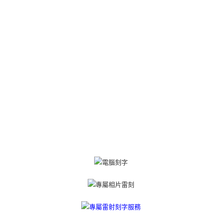
三、聲明條款
「AFTEE先享後付」(下稱本服務)乃由恩沛科技股份有限公司(下稱 AFTEE )
黑貓宅急便-(離島請自行填寫住址)
所提供，並由 AFTEE 向您收取款項。因使用本服務所須提供之個人資料(包
免运费
含但不限於訂購人姓名、電話，收件人姓名、電話、收件地址)，將交付予
AFTEE 於本服務必要服務範圍內運用。關於 AFTEE 對於個人資料之蒐集、
郵局掛號
處理、利用，詳參 AFTEE 官網之『個人資料蒐集、處理及利用告知聲明』
（
https://aftee.tw/privacypolicy/
）。
免运费
若款項超過繳費期限，將根據當次的金額加收年利率 16% 的逾期滯納金。
機車快遞(限大台北地區運費到付) 下單後請聯絡LINE官方帳號 @gi
未成年的使用者，請事先徵得法定代理人或監護人之同意方可使用
umka
AFTEE。
免运费
若您對於個人資料之處理、利用有任何疑問，或欲行使相關法律權利，請聯
繫恩沛科技股份有限公司。若您不同意我們將上開所示之個人資料，連同必
黑貓到付(離島不適用)
要之購買訂單資訊提供予 AFTEE ，或讓 AFTEE 蒐集處理利用您的個人資
免运费
料，請勿選用本服務。
海外宅配
查看运费