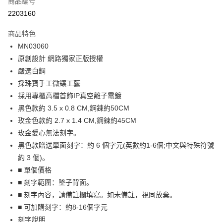
商品编号
信用卡分期付款
2203160
3期 0利率，每期
NT$262
21家银行
商品特色
6期 0利率，每期
NT$131
21家银行
合作金库商业银行
第一商业银行
MN03060
华南商业银行
彰化商业银行
12期 0利率，每期
NT$65
21家银行
合作金库商业银行
第一商业银行
原創設計 網路獨家正版授權
上海商业储蓄银行
台北富邦商业银行
华南商业银行
彰化商业银行
24期 0利率，每期
NT$32
20家银行
合作金库商业银行
第一商业银行
国泰世华商业银行
兆丰国际商业银行
嚴選白鋼
上海商业储蓄银行
台北富邦商业银行
华南商业银行
彰化商业银行
台湾中小企业银行
台中商业银行
合作金库商业银行
第一商业银行
採珠寶手工微鑲工藝
超商取货付款
国泰世华商业银行
兆丰国际商业银行
上海商业储蓄银行
台北富邦商业银行
汇丰（台湾）商业银行
华泰商业银行
华南商业银行
彰化商业银行
台湾中小企业银行
台中商业银行
採用專櫃高檔首飾IP真空離子電鍍
国泰世华商业银行
兆丰国际商业银行
联邦商业银行
远东国际商业银行
LINE Pay
上海商业储蓄银行
台北富邦商业银行
汇丰（台湾）商业银行
华泰商业银行
黑色款約 3.5 x 0.8 CM,鋼鍊約50CM
台湾中小企业银行
台中商业银行
元大商业银行
永丰商业银行
兆丰国际商业银行
台湾中小企业银行
联邦商业银行
远东国际商业银行
汇丰（台湾）商业银行
华泰商业银行
玫金色款約 2.7 x 1.4 CM,鋼鍊約45CM
Apple Pay
玉山商业银行
星展（台湾）商业银行
台中商业银行
汇丰（台湾）商业银行
元大商业银行
永丰商业银行
联邦商业银行
远东国际商业银行
玫金愛心無法刻字。
台新国际商业银行
中国信托商业银行
华泰商业银行
联邦商业银行
玉山商业银行
星展（台湾）商业银行
街口支付
元大商业银行
永丰商业银行
台湾乐天信用卡公司
远东国际商业银行
元大商业银行
黑色款贈送單面刻字：約 6 個字元(英數約1-6個;中文與特殊符號
台新国际商业银行
中国信托商业银行
玉山商业银行
星展（台湾）商业银行
永丰商业银行
玉山商业银行
約 3 個)。
台湾乐天信用卡公司
悠遊付
台新国际商业银行
中国信托商业银行
星展（台湾）商业银行
台新国际商业银行
■ 單個價格
台湾乐天信用卡公司
中国信托商业银行
台湾乐天信用卡公司
Google Pay
■ 刻字範圍：墜子背面。
Plus PAY
■ 刻字內容，請備註欄填寫。如未備註，視同放棄。
■ 可加購刻字：約8-16個字元
AFTEE先享后付
刻字說明