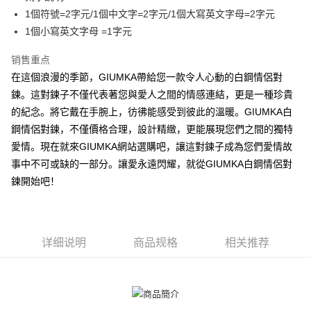
相关说明
1個符號=2字元/1個中文字=2字元/1個大寫英文字母=2字元
一、關於 AFTEE先享後付
ATM付款
1個小寫英文字母 =1字元
1. 於付款方式選擇AFTEE先享後付，將跳出AFTEE先享後付手機驗證視
窗。
货到付款
2. 進行簡訊驗證之後，即可完成結帳手續。
销售重点
3. 訂單確認後不需事先繳費，商品會配送至您的指定地址。
在這個浪漫的季節，GIUMKA帶給您一款令人心動的白鋼情侶對
4. 下訂完成後，您的手機會收到一封繳費通知簡訊，APP會員則會收到
运送方式
鍊。這對鍊子不僅代表著您與愛人之間的情感連結，更是一種珍貴
AFTEE APP推播通知。
5. 收到商品當下無需繳費，確認無誤後，請再利用繳費通知簡訊或AFTEE
的紀念。將它戴在手腕上，彷彿能感受到彼此的溫暖。GIUMKA白
全家取貨付款
APP於四大便利商店‧ATM/網銀等方式進行付款。
鋼情侶對鍊，不僅價格合理，設計精緻，更能展現您們之間的獨特
免运费
請留意繳費期限為 14 天。唯有下載 AFTEE App 成為 AFTEE 會員者方能享
愛情。現在就來GIUMKA網站選購吧，讓這對鍊子成為您們愛情故
付款後全家取貨
有最長 45 天內付款之服務。
事中不可或缺的一部分。讓愛永遠閃耀，就從GIUMKA白鋼情侶對
免运费
鍊開始吧！
繳費期限，為商家向您請款的時間，再加上使用AFTEE可延長的天數所計算
出。使用AFTEE下訂可以延長您收到商品前的繳費天數，但無法保證一定能
7-11取貨付款
夠在期限內收到商品(例如:預購商品或預計到貨時間較長者)。因此無論收到
免运费
商品與否，仍需要請您在AFTEE規定的時間內完成繳費。
详细说明
商品规格
相关推荐
二、付款限制
付款後7-11取貨
1. 初次使用 AFTEE 時，將依認證結果及本公司審查結果，核予每個人不同
免运费
之上限額度
2. 結帳金額須大於NT$30
7-11取貨(快速到店)
3. 目前僅支援台灣會員
免运费