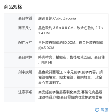
商品规格
商品材質
嚴選白鋼,Cubic Zirconia
商品尺寸
黑色款約 3.5 x 0.8 CM、玫金色款約 2.7 x
1.4 CM
配件尺寸
黑色款白鋼鍊約50.0CM、玫金色款白鋼鍊
約45.0CM
商品附件
時尚禮盒、拭銀布、售後服務回函、商品使
用說明卡
刻字說明
黑色款背面贈送 6 字元刻字,刻字內容，請
備註欄填寫。如未備註，視同放棄。 玫金
愛心無法刻字。
注意事項
商品經刻字後屬客製化商品,客製化商品辦
理退換貨,須依商品價值酌收重整處理費用
客服