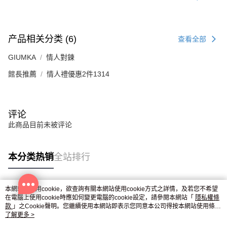
产品相关分类 (6)
查看全部
GIUMKA
情人對鍊
館長推薦
情人禮優惠2件1314
评论
此商品目前未被评论
本分类热销
全站排行
本網站中使用cookie，欲查詢有關本網站使用cookie方式之詳情，及若您不希望
热门标签
在電腦上使用cookie時應如何變更電腦的cookie設定，請參閱本網站「
隱私權條
款
」之Cookie聲明。您繼續使用本網站即表示您同意本公司得按本網站使用條款
之Cookie聲明使用cookie。
了解更多 >