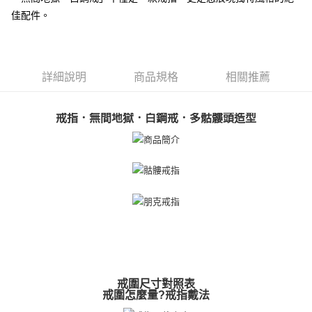
【關於「AFTEE先享後付」】
佳配件。
ATM付款
AFTEE先享後付是「在收到商品之後才付款」的支付方式。 讓您購物簡單
便利好安心！
貨到付款
１．簡單：不需註冊會員、不需綁卡、不需儲值。
２．便利：只要手機號碼，簡訊認證，即可結帳。
３．安心：先確認商品／服務後，再付款。
詳細說明
商品規格
相關推薦
運送方式
【「AFTEE先享後付」結帳流程】
全家取貨付款
１．於結帳方式選擇「AFTEE先享後付」後，將跳轉至「AFTEE先享後付」
戒指．無間地獄．白鋼戒．多骷髏頭造型
免運費
結帳頁面，進行簡訊認證並確認金額後，即可完成結帳。
２．訂單成立數日內，您將收到繳費通知簡訊。
付款後全家取貨
３．收到繳費通知簡訊後14天內，點擊此簡訊中的連結，可透過四大超商／
ATM／網路銀行／等多元方式進行付款，方視為交易完成。
免運費
※ 請注意：結帳手續完成當下不需立刻繳費，但若您需要取消訂單，請聯絡
購買商品的店家。未經商家同意取消之訂單仍視為有效，需透過AFTEE先享
7-11取貨付款
後付繳納相關費用。
免運費
※ 交易是否成功請以「AFTEE先享後付 」之結帳頁面顯示為準，若有關於
是否繳費成功／繳費後需取消欲退款等相關疑問，請聯繫「AFTEE先享後付
客戶支援中心」
https://netprotections.freshdesk.com/support/home
付款後7-11取貨
免運費
【注意事項】
１．透過由恩沛科技股份有限公司提供之「AFTEE先享後付」服務完成之交
7-11取貨(快速到店)
戒圍尺寸對照表
易，需依本服務之必要範圍內提供個人資料，並將交易相關給付款項請求債
戒圍怎麼量?戒指戴法
權轉讓予恩沛科技股份有限公司。
免運費
２．關於個人資料處理事宜，請瀏覽以下網址：