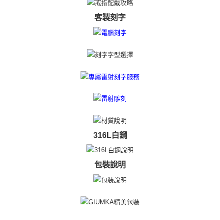
https://aftee.tw/terms/#terms3
黑貓宅急便-(離島請自行填寫住址)
客製刻字
３．未成年的使用者請事先徵得法定代理人或監護人之同意方可使用
免運費
「AFTEE先享後付」，若未經同意申辦者引起之損失，本公司不負相關責
任。
郵局掛號
４．使用「AFTEE先享後付」時，將依據個別帳號之用戶狀況，依本公司即
時審查核予不同之上限額度；若仍有額度不足之情形，本公司將視審查結果
免運費
請求用戶進行身份認證。
５．嚴禁一人註冊多個帳號或使用他人資訊註冊。若發現惡意使用之情形，
機車快遞(限大台北地區運費到付) 下單後請聯絡LINE官方帳號 @gi
恩沛科技股份有限公司將有權停止該用戶之使用額度並採取法律行動。
umka
免運費
黑貓到付(離島不適用)
免運費
316L白鋼
海外宅配
查看運費
包裝說明