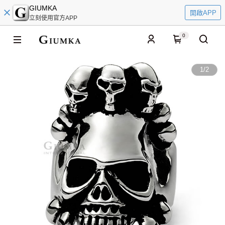
GIUMKA
開啟APP
立刻使用官方APP
0
1
/
2