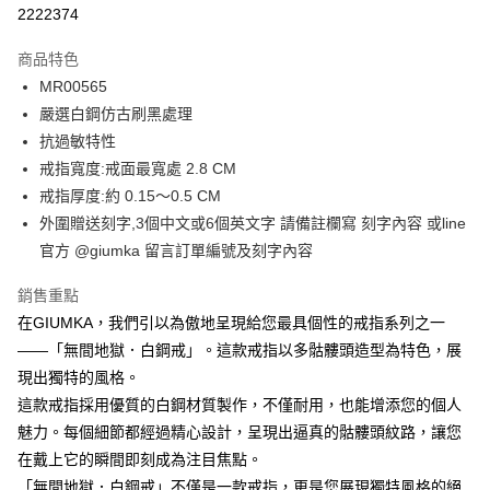
信用卡分期付款
2222374
3 期 0 利率 每期
NT$263
21家銀行
商品特色
6 期 0 利率 每期
NT$131
21家銀行
合作金庫商業銀行
第一商業銀行
MR00565
華南商業銀行
彰化商業銀行
12 期 0 利率 每期
NT$65
21家銀行
合作金庫商業銀行
第一商業銀行
嚴選白鋼仿古刷黑處理
上海商業儲蓄銀行
台北富邦商業銀行
華南商業銀行
彰化商業銀行
24 期 0 利率 每期
NT$32
20家銀行
合作金庫商業銀行
第一商業銀行
國泰世華商業銀行
兆豐國際商業銀行
抗過敏特性
上海商業儲蓄銀行
台北富邦商業銀行
華南商業銀行
彰化商業銀行
臺灣中小企業銀行
台中商業銀行
合作金庫商業銀行
第一商業銀行
戒指寬度:戒面最寬處 2.8 CM
超商取貨付款
國泰世華商業銀行
兆豐國際商業銀行
上海商業儲蓄銀行
台北富邦商業銀行
匯豐（台灣）商業銀行
華泰商業銀行
華南商業銀行
彰化商業銀行
臺灣中小企業銀行
台中商業銀行
戒指厚度:約 0.15～0.5 CM
國泰世華商業銀行
兆豐國際商業銀行
聯邦商業銀行
遠東國際商業銀行
LINE Pay
上海商業儲蓄銀行
台北富邦商業銀行
匯豐（台灣）商業銀行
華泰商業銀行
外圍贈送刻字,3個中文或6個英文字 請備註欄寫 刻字內容 或line
臺灣中小企業銀行
台中商業銀行
元大商業銀行
永豐商業銀行
兆豐國際商業銀行
臺灣中小企業銀行
聯邦商業銀行
遠東國際商業銀行
匯豐（台灣）商業銀行
華泰商業銀行
官方 @giumka 留言訂單編號及刻字內容
Apple Pay
玉山商業銀行
星展（台灣）商業銀行
台中商業銀行
匯豐（台灣）商業銀行
元大商業銀行
永豐商業銀行
聯邦商業銀行
遠東國際商業銀行
台新國際商業銀行
中國信託商業銀行
華泰商業銀行
聯邦商業銀行
玉山商業銀行
星展（台灣）商業銀行
街口支付
銷售重點
元大商業銀行
永豐商業銀行
台灣樂天信用卡公司
遠東國際商業銀行
元大商業銀行
台新國際商業銀行
中國信託商業銀行
玉山商業銀行
星展（台灣）商業銀行
在GIUMKA，我們引以為傲地呈現給您最具個性的戒指系列之一
永豐商業銀行
玉山商業銀行
台灣樂天信用卡公司
悠遊付
台新國際商業銀行
中國信託商業銀行
——「無間地獄．白鋼戒」。這款戒指以多骷髏頭造型為特色，展
星展（台灣）商業銀行
台新國際商業銀行
台灣樂天信用卡公司
中國信託商業銀行
台灣樂天信用卡公司
Google Pay
現出獨特的風格。
這款戒指採用優質的白鋼材質製作，不僅耐用，也能增添您的個人
全盈+PAY
魅力。每個細節都經過精心設計，呈現出逼真的骷髏頭紋路，讓您
AFTEE先享後付
在戴上它的瞬間即刻成為注目焦點。
相關說明
「無間地獄．白鋼戒」不僅是一款戒指，更是您展現獨特風格的絕