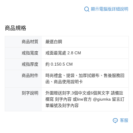
顯示電腦版詳細說明
商品規格
商品材質
嚴選白鋼
戒指寬度
戒面最寬處 2.8 CM
戒指厚度
約 0.150.5 CM
商品附件
時尚禮盒、提袋、加厚拭銀布、售後服務回
函、商品使用說明卡
刻字說明
外圍贈送刻字,3個中文或6個英文字 請備註
欄寫 刻字內容 或line官方 @giumka 留言訂
單編號及刻字內容
客服