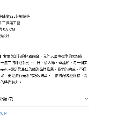
業銀行
彰化商業銀行
 0 利率 每期
NT$106
21家銀行
庫商業銀行
第一商業銀行
業儲蓄銀行
台北富邦商業銀行
業銀行
彰化商業銀行
 0 利率 每期
NT$53
20家銀行
庫商業銀行
第一商業銀行
華商業銀行
兆豐國際商業銀行
準純度925純銀鑄造
業儲蓄銀行
台北富邦商業銀行
業銀行
彰化商業銀行
小企業銀行
台中商業銀行
庫商業銀行
第一商業銀行
付款
手工微鑲工藝
華商業銀行
兆豐國際商業銀行
業儲蓄銀行
台北富邦商業銀行
台灣）商業銀行
華泰商業銀行
業銀行
彰化商業銀行
小企業銀行
台中商業銀行
 0.5 CM
華商業銀行
兆豐國際商業銀行
業銀行
遠東國際商業銀行
業儲蓄銀行
台北富邦商業銀行
台灣）商業銀行
華泰商業銀行
形設計
小企業銀行
台中商業銀行
業銀行
永豐商業銀行
際商業銀行
臺灣中小企業銀行
業銀行
遠東國際商業銀行
台灣）商業銀行
華泰商業銀行
業銀行
星展（台灣）商業銀行
業銀行
匯豐（台灣）商業銀行
業銀行
永豐商業銀行
業銀行
遠東國際商業銀行
際商業銀行
中國信託商業銀行
業銀行
聯邦商業銀行
業銀行
星展（台灣）商業銀行
業銀行
永豐商業銀行
天信用卡公司
際商業銀行
元大商業銀行
際商業銀行
中國信託商業銀行
lica】奢華與流行的極致融合，我們以國際標準的925純
業銀行
星展（台灣）商業銀行
業銀行
玉山商業銀行
天信用卡公司
獨一無二的線戒系列。生日、情人節、聖誕節，每一個美
際商業銀行
中國信託商業銀行
台灣）商業銀行
台新國際商業銀行
天信用卡公司
ajalica都是您最佳的銀飾品牌推薦。我們的線戒，不僅
託商業銀行
台灣樂天信用卡公司
y
風采，更是流行元素的巧妙結晶，百搭搭配各種風格，為
特的時尚魅力。
享後付
類 (7)
FTEE先享後付」】
先享後付是「在收到商品之後才付款」的支付方式。 讓您購物簡單
 925純銀
純銀戒指/尾 戒
心！
客服
：不需註冊會員、不需綁卡、不需儲值。