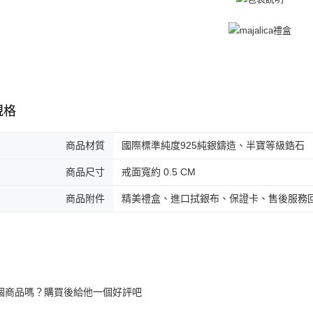
規格
商品材質
國際標準純度925純銀鑄造、半寶等級鋯石
商品尺寸
戒面寬約 0.5 CM
商品附件
精美禮盒、進口拭銀布、保證卡、售後服務
個商品嗎？購買後給他一個好評吧