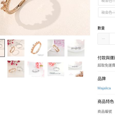
玫金色
玫金色
數量
付款與運
超取免運
付款方式
品牌
信用卡一
Majalica
信用卡分
商品特色
3 期 
商品編號
6 期 
合作金