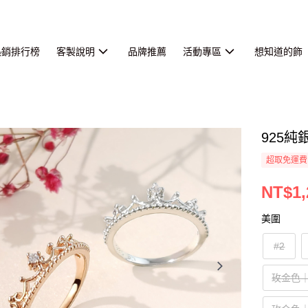
熱銷排行榜
客製說明
品牌推薦
活動專區
想知道的飾
925
超取免運費
NT$1,
美圍
#2
玫金色