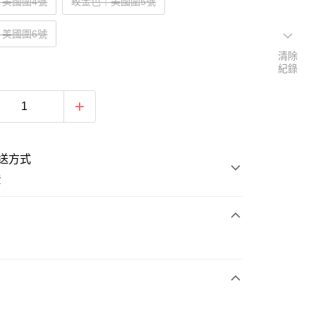
｜美國圍4號
玫金色｜美國圍5號
｜美國圍6號
清除
紀錄
送方式
費
次付款
期付款
0 利率 每期
NT$426
21家銀行
0 利率 每期
NT$213
21家銀行
庫商業銀行
第一商業銀行