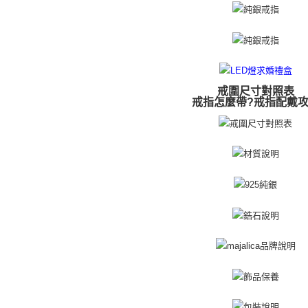
４．使用「
郵局掛號
即時審查
結果請求
免運費
５．嚴禁
形，恩沛
機車快遞(
動。
umka
戒圍尺寸對照表
免運費
戒指怎麼帶?戒指配戴
黑貓到付(
免運費
海外宅配