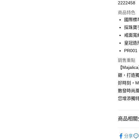
2222458
華南商
12 期
合作金
上海商
商品特色
華南商
24 期
合作金
國泰世
國際標
上海商
華南商
臺灣中
合作金
超商取貨
採珠寶
國泰世
上海商
匯豐（
華南商
臺灣中
戒面寬約
國泰世
聯邦商
LINE Pay
上海商
匯豐（
皇冠造
臺灣中
元大商
兆豐國
聯邦商
匯豐（
Apple Pay
PR001
玉山商
台中商
元大商
聯邦商
台新國
華泰商
玉山商
銷售重點
街口支付
元大商
台灣樂
遠東國
台新國
【Maja
玉山商
永豐商
台灣樂
悠遊付
銀，打造
台新國
星展（
台灣樂
好時刻，M
中國信
Google Pa
散發時尚
全盈+PAY
您增添獨
AFTEE先
相關說明
商品相關分
【關於「A
ATM付款
AFTEE
Majalica
便利好安
分享
貨到付款
１．簡單