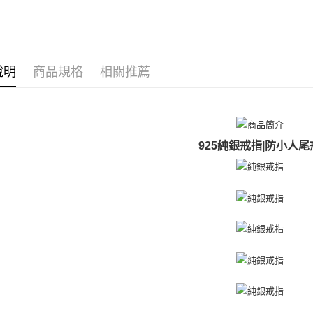
精選推薦
２．便利
３．安心
925銀飾
運送方式
【「AFT
館長推薦
１．於結帳
全家取貨
說明
商品規格
相關推薦
戒指/尾戒
付」結帳
免運費
２．訂單
戒指/尾戒
３．收到繳
／ATM／
付款後全
館長推薦
※ 請注意
免運費
絡購買商品
925純銀戒指|防小人尾
先享後付
7-11取貨
※ 交易是
是否繳費成
免運費
付客戶支
付款後7-1
【注意事
免運費
１．透過由
交易，需
7-11取貨
求債權轉
２．關於
免運費
https://aft
３．未成
黑貓宅急便
「AFTE
免運費
任。