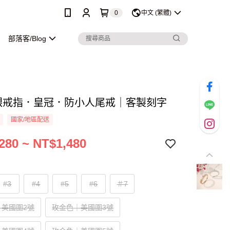
0
中文 (繁體)
部落客/Blog
純銀戒指．皇冠．防小人尾戒｜客製刻字
國家/地區配送
280 ~ NT$1,480
#3
#4
#5
#6
＃7
｜美國圍2號
玫金色｜美國圍3號