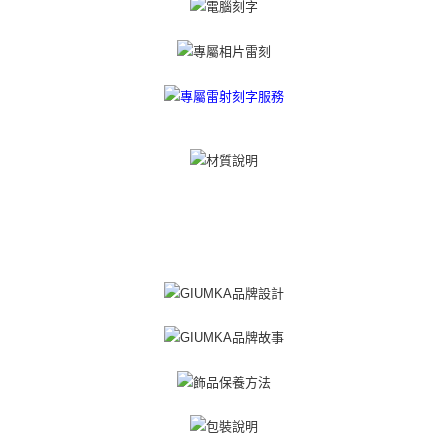
所提供，並由 AFTEE 向您收取款項。因使用本服務所須提供之個人資料(包
免运费
含但不限於訂購人姓名、電話，收件人姓名、電話、收件地址)，將交付予
AFTEE 於本服務必要服務範圍內運用。關於 AFTEE 對於個人資料之蒐集、
郵局掛號
處理、利用，詳參 AFTEE 官網之『個人資料蒐集、處理及利用告知聲明』
（
https://aftee.tw/privacypolicy/
）。
免运费
若款項超過繳費期限，將根據當次的金額加收年利率 16% 的逾期滯納金。
機車快遞(限大台北地區運費到付) 下單後請聯絡LINE官方帳號 @gi
未成年的使用者，請事先徵得法定代理人或監護人之同意方可使用
umka
AFTEE。
免运费
若您對於個人資料之處理、利用有任何疑問，或欲行使相關法律權利，請聯
繫恩沛科技股份有限公司。若您不同意我們將上開所示之個人資料，連同必
黑貓到付(離島不適用)
要之購買訂單資訊提供予 AFTEE ，或讓 AFTEE 蒐集處理利用您的個人資
免运费
料，請勿選用本服務。
海外宅配
查看运费