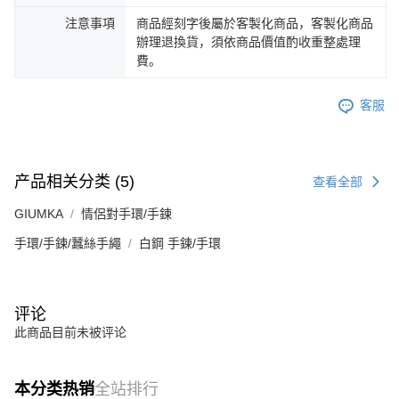
注意事項
商品經刻字後屬於客製化商品，客製化商品
辦理退換貨，須依商品價值酌收重整處理
費。
客服
产品相关分类 (5)
查看全部
GIUMKA
情侶對手環/手鍊
手環/手鍊/蠶絲手繩
白鋼 手鍊/手環
评论
此商品目前未被评论
本分类热销
全站排行