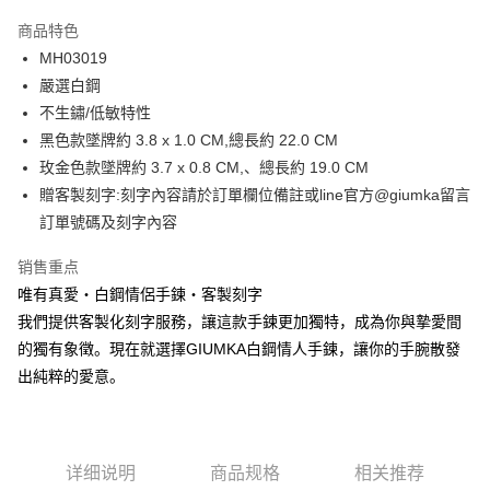
3期 0利率，每期
NT$330
21家银行
商品特色
6期 0利率，每期
NT$165
21家银行
合作金库商业银行
第一商业银行
MH03019
华南商业银行
彰化商业银行
12期 0利率，每期
NT$82
21家银行
合作金库商业银行
第一商业银行
嚴選白鋼
上海商业储蓄银行
台北富邦商业银行
华南商业银行
彰化商业银行
24期 0利率，每期
NT$41
20家银行
合作金库商业银行
第一商业银行
国泰世华商业银行
兆丰国际商业银行
不生鏽/低敏特性
上海商业储蓄银行
台北富邦商业银行
华南商业银行
彰化商业银行
台湾中小企业银行
台中商业银行
合作金库商业银行
第一商业银行
黑色款墜牌約 3.8 x 1.0 CM,總長約 22.0 CM
超商取货付款
国泰世华商业银行
兆丰国际商业银行
上海商业储蓄银行
台北富邦商业银行
汇丰（台湾）商业银行
华泰商业银行
华南商业银行
彰化商业银行
台湾中小企业银行
台中商业银行
玫金色款墜牌約 3.7 x 0.8 CM,、總長約 19.0 CM
国泰世华商业银行
兆丰国际商业银行
联邦商业银行
远东国际商业银行
LINE Pay
上海商业储蓄银行
台北富邦商业银行
汇丰（台湾）商业银行
华泰商业银行
贈客製刻字:刻字內容請於訂單欄位備註或line官方@giumka留言
台湾中小企业银行
台中商业银行
元大商业银行
永丰商业银行
兆丰国际商业银行
台湾中小企业银行
联邦商业银行
远东国际商业银行
汇丰（台湾）商业银行
华泰商业银行
訂單號碼及刻字內容
Apple Pay
玉山商业银行
星展（台湾）商业银行
台中商业银行
汇丰（台湾）商业银行
元大商业银行
永丰商业银行
联邦商业银行
远东国际商业银行
台新国际商业银行
中国信托商业银行
华泰商业银行
联邦商业银行
玉山商业银行
星展（台湾）商业银行
街口支付
销售重点
元大商业银行
永丰商业银行
台湾乐天信用卡公司
远东国际商业银行
元大商业银行
台新国际商业银行
中国信托商业银行
玉山商业银行
星展（台湾）商业银行
唯有真愛・白鋼情侶手鍊・客製刻字
永丰商业银行
玉山商业银行
台湾乐天信用卡公司
悠遊付
台新国际商业银行
中国信托商业银行
我們提供客製化刻字服務，讓這款手鍊更加獨特，成為你與摯愛間
星展（台湾）商业银行
台新国际商业银行
台湾乐天信用卡公司
中国信托商业银行
台湾乐天信用卡公司
Google Pay
的獨有象徵。現在就選擇GIUMKA白鋼情人手鍊，讓你的手腕散發
出純粹的愛意。
Plus PAY
AFTEE先享后付
相关说明
详细说明
商品规格
相关推荐
一、關於 AFTEE先享後付