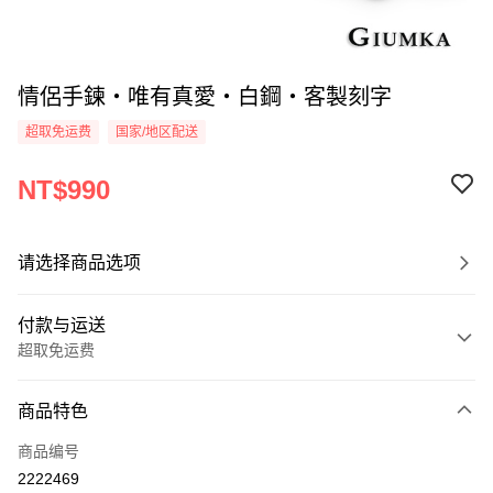
情侶手鍊・唯有真愛・白鋼・客製刻字
超取免运费
国家/地区配送
NT$990
请选择商品选项
付款与运送
超取免运费
付款方式
商品特色
信用卡一次付款
商品编号
信用卡分期付款
2222469