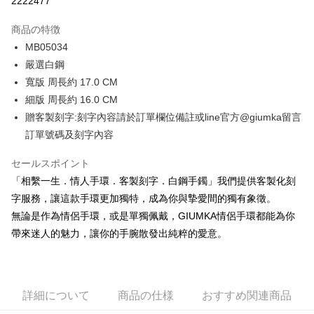
2222477
3回払い、金利0、毎回
NT$262
21行の銀行
商品の特徴
6回払い、金利0、毎回
NT$131
21行の銀行
合作金庫商業銀行
第一商業銀行
MB05034
華南商業銀行
彰化商業銀行
12回払い、金利0、毎回
NT$65
21行の銀行
合作金庫商業銀行
第一商業銀行
嚴選白鋼
上海商業儲蓄銀行
台北富邦商業銀行
華南商業銀行
彰化商業銀行
24回払い、金利0、毎回
NT$32
20行の銀行
合作金庫商業銀行
第一商業銀行
国泰世華商業銀行
兆豐國際商業銀行
寬版 周長約 17.0 CM
上海商業儲蓄銀行
台北富邦商業銀行
華南商業銀行
彰化商業銀行
台湾中小企業銀行
台中商業銀行
合作金庫商業銀行
第一商業銀行
細版 周長約 16.0 CM
コンビニ店頭代金引換
国泰世華商業銀行
兆豐國際商業銀行
上海商業儲蓄銀行
台北富邦商業銀行
HSBC(台湾)商業銀行
華泰商業銀行
華南商業銀行
彰化商業銀行
台湾中小企業銀行
台中商業銀行
贈客製刻字:刻字內容請於訂單欄位備註或line官方@giumka留言
国泰世華商業銀行
兆豐國際商業銀行
聯邦商業銀行
遠東国際商業銀行
LINE Pay
上海商業儲蓄銀行
台北富邦商業銀行
HSBC(台湾)商業銀行
華泰商業銀行
訂單號碼及刻字內容
台湾中小企業銀行
台中商業銀行
元大商業銀行
永豐商業銀行
兆豐國際商業銀行
台湾中小企業銀行
聯邦商業銀行
遠東国際商業銀行
HSBC(台湾)商業銀行
華泰商業銀行
Apple Pay
玉山商業銀行
星展(台湾)商業銀行
台中商業銀行
HSBC(台湾)商業銀行
元大商業銀行
永豐商業銀行
セールスポイント
聯邦商業銀行
遠東国際商業銀行
台新國際商業銀行
中国信託商業銀行
華泰商業銀行
聯邦商業銀行
玉山商業銀行
星展(台湾)商業銀行
JKOPAY
元大商業銀行
永豐商業銀行
「相繫一生．情人手環．客製刻字．白鋼手鐲」我們提供客製化刻
台湾楽天クレジットカード会社
遠東国際商業銀行
元大商業銀行
台新國際商業銀行
中国信託商業銀行
玉山商業銀行
星展(台湾)商業銀行
字服務，讓這款手環更加獨特，成為你與摯愛間的獨有象徵。
永豐商業銀行
玉山商業銀行
台湾楽天クレジットカード会社
Easy Wallet
台新國際商業銀行
中国信託商業銀行
星展(台湾)商業銀行
台新國際商業銀行
無論是作為情侶手環，或是單獨佩戴，GIUMKA情侶手環都能為你
台湾楽天クレジットカード会社
中国信託商業銀行
台湾楽天クレジットカード会社
Google Pay
帶來迷人的魅力，讓你的手腕散發出純粹的愛意。
Plus Pay
AFTEE代金後払い
詳細について
商品の仕様
おすすめ関連商品
説明