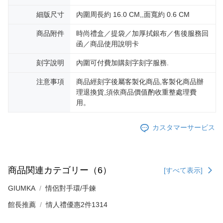
細版尺寸
內圍周長約 16.0 CM,,面寬約 0.6 CM
商品附件
時尚禮盒／提袋／加厚拭銀布／售後服務回
函／商品使用說明卡
刻字說明
內圍可付費加購刻字刻字服務.
注意事項
商品經刻字後屬客製化商品,客製化商品辦
理退換貨,須依商品價值酌收重整處理費
用。
カスタマーサービス
商品関連カテゴリー（6）
[すべて表示]
GIUMKA
情侶對手環/手鍊
館長推薦
情人禮優惠2件1314