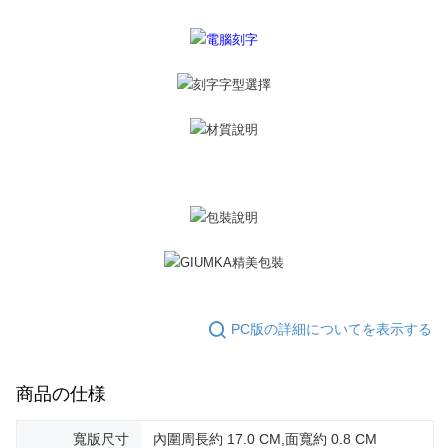
2.決済金額は最低NT$20です。
黑貓宅急便-(離島請自行填寫住址)
3.現在、台湾の会員のみご利用いただけます。
送料無料
三、利用規約「AFTEE代金後払い」（以下当サービスという）はネットプ
郵局掛號
ロテクションズ（以下 AFTEE という）が提供し、AFTEEが代金を徴収し
ます。当サービスご利用の際に提供しなければならない個人情報（注文者
送料無料
の氏名、電話番号、受取人の氏名、電話番号、受取人住所を含むがこれに
限らない）は、AFTEEに渡され当サービスで必要な範囲内で利用されま
機車快遞(限大台北地區運費到付) 下單後請聯絡LINE官方帳號 @gi
す。AFTEEの個人情報の収集、処理、利用について、詳細はAFTEE公式ホ
umka
ームページの『個人情報の収集、処理及び利用に関する声明』をご参照く
ださい（
https://aftee.tw/privacypolicy/
）。
送料無料
AFTEEの初回ご利用の際に、審査を通過すれば、最高額がNT$10,000にな
黑貓到付(離島不適用)
ります。支払い期限を過ぎた場合、その金額に基づいて年利20%の遅延滞
送料無料
納金が加算されます。未成年の利用者は、事前に法定代理人または後見人
の同意を得ればAFTEEをご利用いただけます。
海外宅配
送料を確認
個人情報の処理、利用について疑問がある、または関連する法律の権利を
行使したい場合は、ネットプロテクションズ
cs_tw@netprotections.co.jp
PC版の詳細についてを表示する
にご連絡ください。上記に示した個人情報を、必要な購入注文書とあわせ
てAFTEEにご提供いただく、またはAFTEEにあなたの個人情報の収集、処
理、利用を許可することににご同意いただけない場合は、当サービスを選
商品の仕様
択しないでください。
寬版尺寸
內圍周長約 17.0 CM,面寬約 0.8 CM