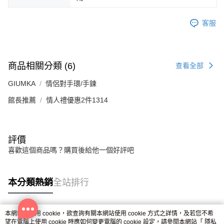
客服
商品相關分類 (6)
查看全部
GIUMKA
情侶對手環/手鍊
館長推薦
情人禮優惠2件1314
評價
喜歡這個商品嗎？購買後給他一個好評吧
本分類熱銷
全站排行
本網站中使用 cookie，欲查詢有關本網站使用 cookie 方式之詳情，及若您不希
熱門標籤
望在電腦上使用 cookie 時應如何變更電腦的 cookie 設定，請參閱本網站「
隱私