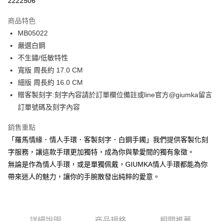
2222506
3 期 0 利率 每期
NT$229
21家銀行
商品特色
6 期 0 利率 每期
NT$114
21家銀行
合作金庫商業銀行
第一商業銀行
MB05022
華南商業銀行
彰化商業銀行
12 期 0 利率 每期
NT$57
21家銀行
合作金庫商業銀行
第一商業銀行
嚴選白鋼
上海商業儲蓄銀行
台北富邦商業銀行
華南商業銀行
彰化商業銀行
24 期 0 利率 每期
NT$28
20家銀行
合作金庫商業銀行
第一商業銀行
國泰世華商業銀行
兆豐國際商業銀行
不生鏽/低敏特性
上海商業儲蓄銀行
台北富邦商業銀行
華南商業銀行
彰化商業銀行
臺灣中小企業銀行
台中商業銀行
合作金庫商業銀行
第一商業銀行
寬版 周長約 17.0 CM
超商取貨付款
國泰世華商業銀行
兆豐國際商業銀行
上海商業儲蓄銀行
台北富邦商業銀行
匯豐（台灣）商業銀行
華泰商業銀行
華南商業銀行
彰化商業銀行
臺灣中小企業銀行
台中商業銀行
細版 周長約 16.0 CM
國泰世華商業銀行
兆豐國際商業銀行
聯邦商業銀行
遠東國際商業銀行
LINE Pay
上海商業儲蓄銀行
台北富邦商業銀行
匯豐（台灣）商業銀行
華泰商業銀行
贈客製刻字:刻字內容請於訂單欄位備註或line官方@giumka留言
臺灣中小企業銀行
台中商業銀行
元大商業銀行
永豐商業銀行
兆豐國際商業銀行
臺灣中小企業銀行
聯邦商業銀行
遠東國際商業銀行
匯豐（台灣）商業銀行
華泰商業銀行
訂單號碼及刻字內容
Apple Pay
玉山商業銀行
星展（台灣）商業銀行
台中商業銀行
匯豐（台灣）商業銀行
元大商業銀行
永豐商業銀行
聯邦商業銀行
遠東國際商業銀行
台新國際商業銀行
中國信託商業銀行
華泰商業銀行
聯邦商業銀行
玉山商業銀行
星展（台灣）商業銀行
街口支付
銷售重點
元大商業銀行
永豐商業銀行
台灣樂天信用卡公司
遠東國際商業銀行
元大商業銀行
台新國際商業銀行
中國信託商業銀行
玉山商業銀行
星展（台灣）商業銀行
「羅馬情緣．情人手環．客製刻字．白鋼手鐲」我們提供客製化刻
永豐商業銀行
玉山商業銀行
台灣樂天信用卡公司
悠遊付
台新國際商業銀行
中國信託商業銀行
字服務，讓這款手環更加獨特，成為你與摯愛間的獨有象徵。
星展（台灣）商業銀行
台新國際商業銀行
台灣樂天信用卡公司
中國信託商業銀行
台灣樂天信用卡公司
Google Pay
無論是作為情人手環，或是單獨佩戴，GIUMKA情人手環都能為你
帶來迷人的魅力，讓你的手腕散發出純粹的愛意。
全盈+PAY
AFTEE先享後付
相關說明
詳細說明
商品規格
相關推薦