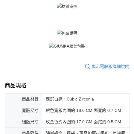
https://aftee.tw/terms/#terms3
黑貓宅急便-(離島請自行填寫住址)
３．未成年的使用者請事先徵得法定代理人或監護人之同意方可使用
免運費
「AFTEE先享後付」，若未經同意申辦者引起之損失，本公司不負相關責
任。
郵局掛號
４．使用「AFTEE先享後付」時，將依據個別帳號之用戶狀況，依本公司即
時審查核予不同之上限額度；若仍有額度不足之情形，本公司將視審查結果
免運費
請求用戶進行身份認證。
５．嚴禁一人註冊多個帳號或使用他人資訊註冊。若發現惡意使用之情形，
機車快遞(限大台北地區運費到付) 下單後請聯絡LINE官方帳號 @gi
恩沛科技股份有限公司將有權停止該用戶之使用額度並採取法律行動。
umka
免運費
顯示電腦版詳細說明
黑貓到付(離島不適用)
免運費
商品規格
海外宅配
查看運費
商品材質
嚴選白鋼、Cubic Zirconia
寬版尺寸
銀色寬版內圍約 18.0 CM,面寬約 0.7 CM
細版尺寸
玫金色約內圍約 17.0 CM,面寬約 0.5 CM
商品附件
時尚禮盒、提袋、頂級加厚拭銀布、售後服