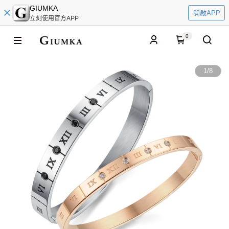
GIUMKA
開啟APP
立刻使用官方APP
0
1
/
8