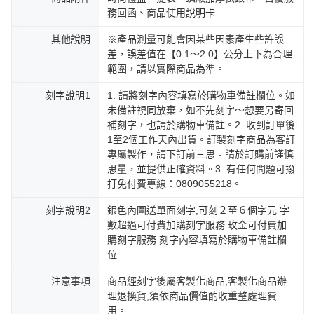
務回函、商品使用說明卡
其他說明
※產品測量可能會因某些因素產生些許誤
差，誤差值在【0.1～2.0】公分上下為合理
範圍，請以實際商品為準。
刻字說明1
1. 請將刻字內容填寫於購物車備註欄位。如
未備註視同放棄，如不先刻字～想要另寄回
補刻字，也請於購物車備註。2. 收到訂單後
1至2個工作天內出貨。訂製刻字商品為客訂
專屬製作，請下訂前三思。請於訂購前謹慎
思量，並提供正確資料。3. 有任何問題可撥
打免付費專線：0809055218。
刻字說明2
銀色內圍送單面刻字,可刻２至６個字元 字
數超過可付費加購刻字服務 玫金可付費加
購刻字服務 刻字內容填寫於購物車備註欄
位
注意事項
商品經刻字後屬客製化商品,客製化商品辦
理退換貨,須依商品價值酌收重整處理費
用。